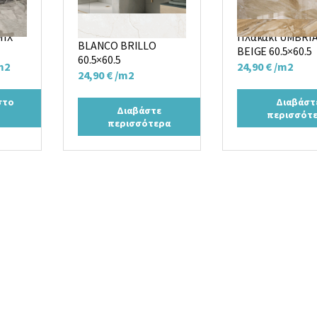
Πλακάκι SUBLIME
MIX
Πλακάκι UMBRI
BLANCO BRILLO
BEIGE 60.5×60.5
60.5×60.5
m2
24,90
€
/m2
24,90
€
/m2
ρέχουσα
μή
στο
Διαβάστ
Διαβάστε
περισσότ
ναι:
περισσότερα
,90 €.