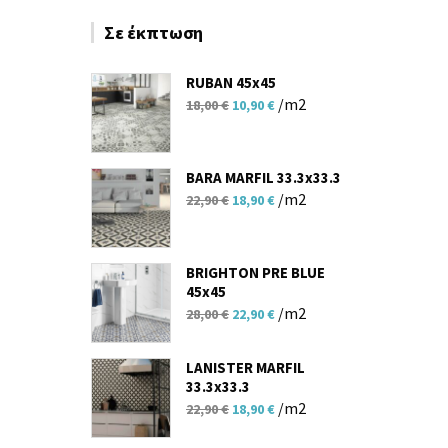
Σε έκπτωση
RUBAN 45x45
Original
Η
/m2
18,00
€
10,90
€
price
τρέχουσα
was:
τιμή
18,00 €.
είναι:
BARA MARFIL 33.3x33.3
Original
Η
10,90 €.
/m2
22,90
€
18,90
€
price
τρέχουσα
was:
τιμή
22,90 €.
είναι:
BRIGHTON PRE BLUE
45x45
18,90 €.
Original
Η
/m2
28,00
€
22,90
€
price
τρέχουσα
was:
τιμή
LANISTER MARFIL
28,00 €.
είναι:
33.3x33.3
Original
Η
22,90 €.
/m2
22,90
€
18,90
€
price
τρέχουσα