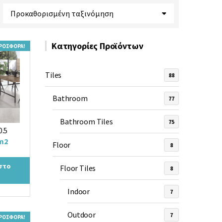
Κατηγορίες Προϊόντων
ΡΟΣΦΟΡΆ!
Tiles
88
Bathroom
77
Y
Bathroom Tiles
75
0.5
m2
Floor
8
ρέχουσα
ιμή
στο
Floor Tiles
8
ναι:
,90 €.
Indoor
7
Outdoor
7
ΡΟΣΦΟΡΆ!