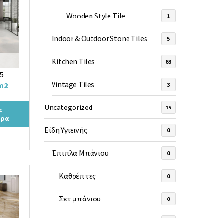
Wooden Style Tile
1
Indoor & Outdoor Stone Tiles
5
Kitchen Tiles
63
CT
5
Vintage Tiles
m2
3
ρέχουσα
Uncategorized
ιμή
15
ε
ερα
ναι:
Είδη Υγιεινής
,90 €.
0
Έπιπλα Μπάνιου
0
Καθρέπτες
0
Σετ μπάνιου
0