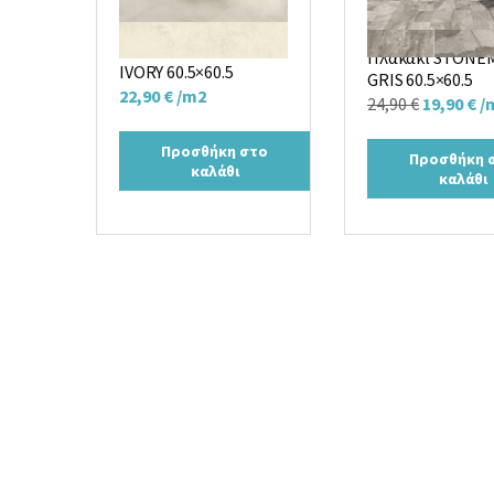
Πλακάκι PROJECT
Πλακάκι STONE
IVORY 60.5×60.5
GRIS 60.5×60.5
22,90
€
/m2
Original
Η
24,90
€
19,90
€
/
price
τ
Προσθήκη στο
was:
τι
Προσθήκη 
καλάθι
καλάθι
24,90 €.
εί
19