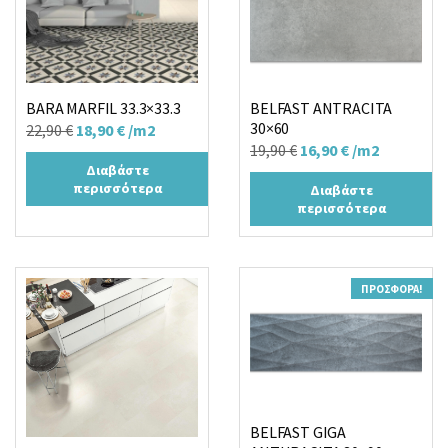
BARA MARFIL 33.3×33.3
BELFAST ANTRACITA
30×60
Original
Η
22,90
€
18,90
€
/m2
Original
Η
19,90
€
16,90
€
/m2
price
τρέχουσα
Διαβάστε
price
τρέχουσα
was:
τιμή
περισσότερα
Διαβάστε
was:
τιμή
22,90 €.
είναι:
περισσότερα
19,90 €.
είναι:
18,90 €.
16,90 €.
ΠΡΟΣΦΟΡΆ!
BELFAST GIGA