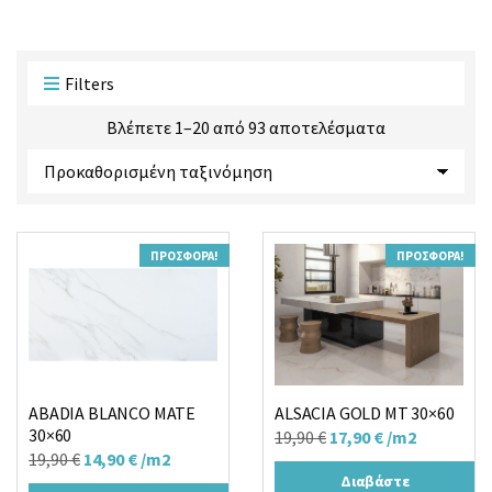
ο
ο
ϊ
ρ
ό
ί
ν
α
Filters
τ
ς
ω
Βλέπετε 1–20 από 93 αποτελέσματα
ν
:
ΠΡΟΣΦΟΡΆ!
ΠΡΟΣΦΟΡΆ!
ABADIA BLANCO MATE
ALSACIA GOLD MT 30×60
30×60
Original
Η
19,90
€
17,90
€
/m2
Original
Η
19,90
€
14,90
€
/m2
price
τρέχουσα
Διαβάστε
price
τρέχουσα
was:
τιμή