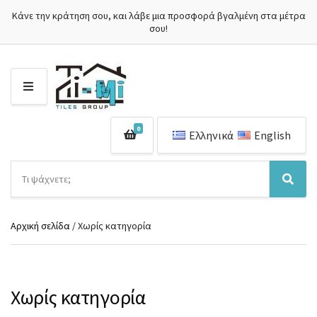
Κάνε την κράτηση σου, και λάβε μια προσφορά βγαλμένη στα μέτρα
σου!
Μ
Ε
Ν
0
Ο
Ελληνικά
English
Ύ
Α
ν
Ό
Α
α
ν
ν
ζ
ο
α
ή
Αρχική σελίδα
/ Χωρίς κατηγορία
μ
ζ
τ
α
ή
η
κ
τ
σ
α
η
η
τ
σ
Χωρίς κατηγορία
π
η
η
ρ
γ