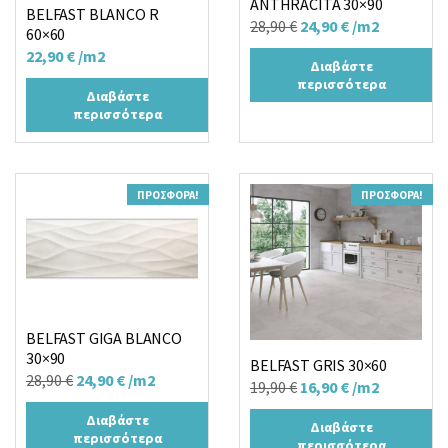
ANTHRACITA 30×90
BELFAST BLANCO R
Original
Η
28,90
€
24,90
€
/m2
60×60
price
τρέχουσα
22,90
€
/m2
Διαβάστε
was:
τιμή
περισσότερα
Διαβάστε
28,90 €.
είναι:
περισσότερα
24,90 €.
ΠΡΟΣΦΟΡΆ!
ΠΡΟΣΦΟΡΆ!
BELFAST GIGA BLANCO
30×90
BELFAST GRIS 30×60
Original
Η
28,90
€
24,90
€
/m2
Original
Η
19,90
€
16,90
€
/m2
price
τρέχουσα
price
τρέχουσα
Διαβάστε
was:
τιμή
Διαβάστε
was:
τιμή
περισσότερα
περισσότερα