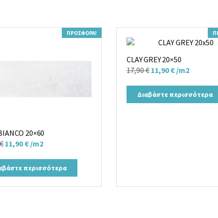
ΠΡΟΣΦΟΡΆ!
Π
CLAY GREY 20×50
Original
Η
17,90
€
11,90
€
/m2
price
τρέχουσα
was:
τιμή
Διαβάστε περισσότερα
17,90 €.
είναι:
11,90 €.
BIANCO 20×60
Original
Η
€
11,90
€
/m2
price
τρέχουσα
was:
τιμή
αβάστε περισσότερα
18,00 €.
είναι:
11,90 €.