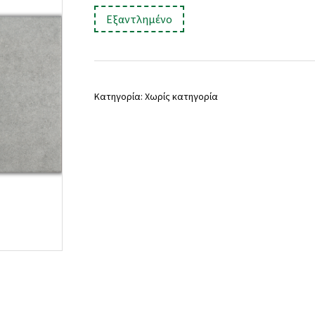
price
τρέχουσα
:
Εξαντλημένο
was:
τιμή
19,90 €.
είναι:
16,90 €.
Κατηγορία:
Χωρίς κατηγορία