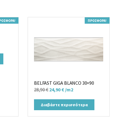
ΡΟΣΦΟΡΆ!
ΠΡΟΣΦΟΡΆ!
BELFAST GIGA BLANCO 30×90
Original
Η
28,90
€
24,90
€
/m2
price
τρέχουσα
was:
τιμή
Διαβάστε περισσότερα
28,90 €.
είναι:
24,90 €.