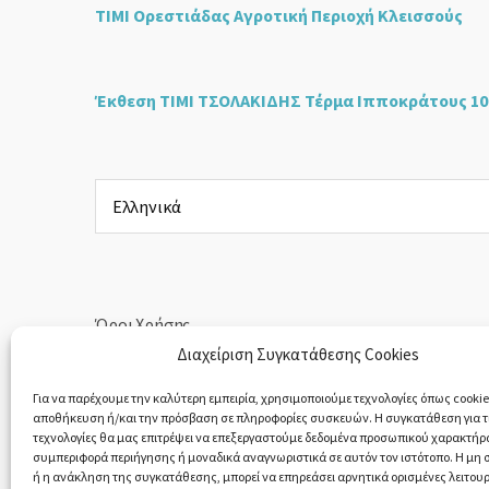
ΤΙΜΙ Ορεστιάδας Αγροτική Περιοχή Κλεισσούς
Έκθεση ΤΙΜΙ ΤΣΟΛΑΚΙΔΗΣ Τέρμα Ιπποκράτους 10
Επιλέξτε
μια
γλώσσα
Όροι Χρήσης
Διαχείριση Συγκατάθεσης Cookies
Πολιτική Απορρήτου
Για να παρέχουμε την καλύτερη εμπειρία, χρησιμοποιούμε τεχνολογίες όπως cookies
αποθήκευση ή/και την πρόσβαση σε πληροφορίες συσκευών. Η συγκατάθεση για τι
Υπαναχώρηση & Επιστροφές Προϊόντων
τεχνολογίες θα μας επιτρέψει να επεξεργαστούμε δεδομένα προσωπικού χαρακτήρ
συμπεριφορά περιήγησης ή μοναδικά αναγνωριστικά σε αυτόν τον ιστότοπο. Η μη
ή η ανάκληση της συγκατάθεσης, μπορεί να επηρεάσει αρνητικά ορισμένες λειτουρ