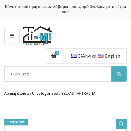
Κάνε την κράτηση σου, και λάβε μια προσφορά βγαλμένη στα μέτρα
σου!
Μ
Ε
Ν
0
Ο
Ελληνικά
English
Ύ
Α
ν
Ό
Α
α
ν
ν
ζ
ο
α
ή
Αρχική σελίδα
/
Uncategorized
/ BELFAST ANTRACITA
μ
ζ
τ
α
ή
η
κ
τ
σ
α
η
η
τ
σ
π
ΠΡΟΣΦΟΡΆ!
η
η
ρ
γ