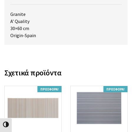
Granite
A’ Quality
30×60 cm
Origin-Spain
Σχετικά προϊόντα
ΠΡΟΣΦΟΡΆ!
ΠΡΟΣΦΟΡΆ!
Εναλλαγή Υψηλής Αντίθεσης