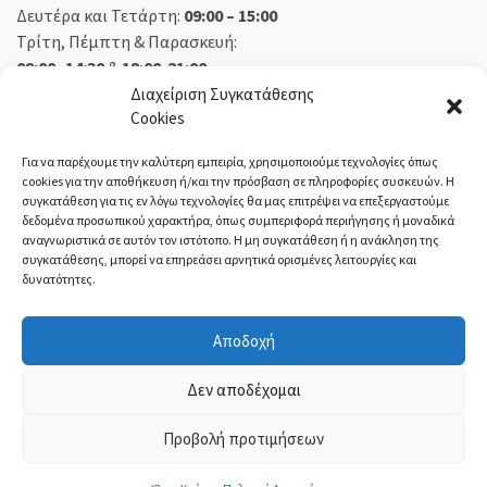
Δευτέρα και Τετάρτη:
09:00 – 15:00
Τρίτη, Πέμπτη & Παρασκευή:
09:00 -14:30
&
18:00-21:00
Σάββατο:
09:00 – 14:30
Διαχείριση Συγκατάθεσης
Cookies
Κυριακή:
Κλειστά
Για να παρέχουμε την καλύτερη εμπειρία, χρησιμοποιούμε τεχνολογίες όπως
cookies για την αποθήκευση ή/και την πρόσβαση σε πληροφορίες συσκευών. Η
συγκατάθεση για τις εν λόγω τεχνολογίες θα μας επιτρέψει να επεξεργαστούμε
δεδομένα προσωπικού χαρακτήρα, όπως συμπεριφορά περιήγησης ή μοναδικά
ΕΚΘΕΣΗ ΟΡΕΣΤΙΑΔΑ:
αναγνωριστικά σε αυτόν τον ιστότοπο. Η μη συγκατάθεση ή η ανάκληση της
συγκατάθεσης, μπορεί να επηρεάσει αρνητικά ορισμένες λειτουργίες και
δυνατότητες.
Δευτέρα, Τετάρτη:
08:30 – 14:30
Τρίτη, Πέμπτη, Παρασκευή:
08:30 – 14:00 & 18:00 – 21:00
Αποδοχή
Σάββατο:
08:30 – 14:30
Κυριακή:
Κλειστά
Δεν αποδέχομαι
Προβολή προτιμήσεων
ΤΙ-ΜΙ Τσολακίδης
- ©2021 | ΓΕΜΗ:
54004221000