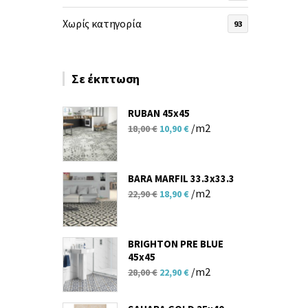
Χωρίς κατηγορία
93
Σε έκπτωση
RUBAN 45x45
Original
Η
/m2
18,00
€
10,90
€
price
τρέχουσα
was:
τιμή
18,00 €.
είναι:
BARA MARFIL 33.3x33.3
Original
Η
10,90 €.
/m2
22,90
€
18,90
€
price
τρέχουσα
was:
τιμή
22,90 €.
είναι:
BRIGHTON PRE BLUE
45x45
18,90 €.
Original
Η
/m2
28,00
€
22,90
€
price
τρέχουσα
was:
τιμή