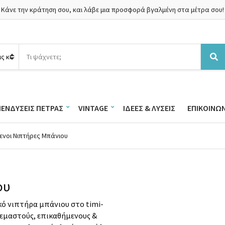
Κάνε την κράτηση σου, και λάβε μια προσφορά βγαλμένη στα μέτρα σου!
Α
ν
Α
α
ν
ζ
α
ή
ζ
τ
ή
ΠΕΝΔΎΣΕΙΣ ΠΈΤΡΑΣ
VINTAGE
ΙΔΈΕΣ & ΛΎΣΕΙΣ
ΕΠΙΚΟΙΝΩΝ
η
τ
σ
η
η
σ
ενοι Νιπτήρες Μπάνιου
π
η
ρ
ο
ϊ
ό
ου
ν
τ
κό νιπτήρα μπάνιου στο timi-
ω
κρεμαστούς, επικαθήμενους &
ν