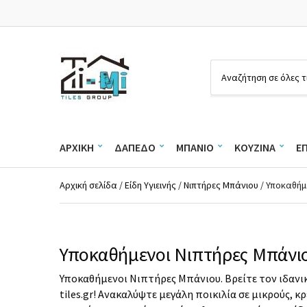
Ό
ν
ο
μ
α
ΑΡΧΙΚΉ
ΔΆΠΕΔΟ
ΜΠΆΝΙΟ
ΚΟΥΖΊΝΑ
Ε
κ
α
τ
Αρχική σελίδα
/
Είδη Υγιεινής
/
Νιπτήρες Μπάνιου
/ Υποκαθήμ
η
γ
ο
ρ
ί
Υποκαθήμενοι Νιπτήρες Μπάνι
α
ς
Υποκαθήμενοι Νιπτήρες Μπάνιου. Βρείτε τον ιδανι
tiles.gr! Ανακαλύψτε μεγάλη ποικιλία σε μικρούς, 