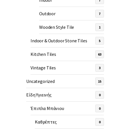
Indoor
7
Outdoor
7
Wooden Style Tile
1
Indoor & Outdoor Stone Tiles
5
Kitchen Tiles
63
Vintage Tiles
3
Uncategorized
15
Είδη Υγιεινής
0
Έπιπλα Μπάνιου
0
Καθρέπτες
0