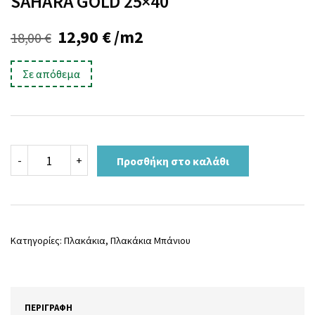
SAHARA GOLD 25×40
Original
Η
12,90
€
/m2
18,00
€
price
τρέχουσα
Σε απόθεμα
was:
τιμή
18,00 €.
είναι:
12,90 €.
SAHARA
-
+
Προσθήκη στο καλάθι
GOLD
25x40
ποσότητα
Κατηγορίες:
Πλακάκια
,
Πλακάκια Μπάνιου
ΠΕΡΙΓΡΑΦΉ