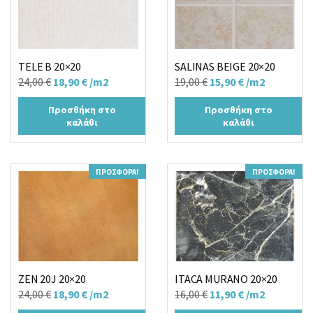
TELE B 20×20
SALINAS BEIGE 20×20
Original
Η
Original
Η
24,00
€
18,90
€
/m2
19,00
€
15,90
€
/m2
price
τρέχουσα
price
τρέχουσα
Προσθήκη στο
Προσθήκη στο
was:
τιμή
was:
τιμή
καλάθι
καλάθι
24,00 €.
είναι:
19,00 €.
είναι:
18,90 €.
15,90 €.
ΠΡΟΣΦΟΡΆ!
ΠΡΟΣΦΟΡΆ!
ZEN 20J 20×20
ITACA MURANO 20×20
Original
Η
Original
Η
24,00
€
18,90
€
/m2
16,00
€
11,90
€
/m2
price
τρέχουσα
price
τρέχουσα