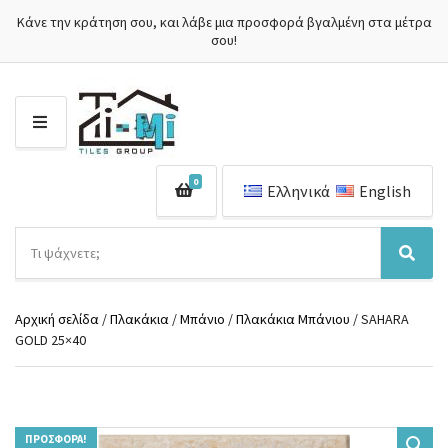
Κάνε την κράτηση σου, και λάβε μια προσφορά βγαλμένη στα μέτρα
σου!
Μ
Ε
Ν
0
Ο
Ελληνικά
English
Ύ
Α
ν
Ό
Α
α
ν
ν
ζ
ο
α
ή
Αρχική σελίδα
/
Πλακάκια
/
Μπάνιο
/
Πλακάκια Μπάνιου
/ SAHARA
μ
ζ
τ
GOLD 25×40
α
ή
η
κ
τ
σ
α
η
η
τ
σ
π
η
η
ρ
γ
ΠΡΟΣΦΟΡΆ!