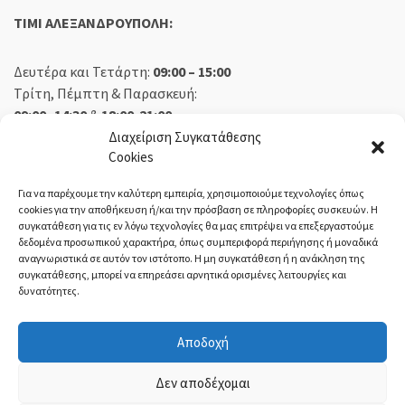
TIMI ΑΛΕΞΑΝΔΡΟΥΠΟΛΗ:
Δευτέρα και Τετάρτη:
09:00 – 15:00
Τρίτη, Πέμπτη & Παρασκευή:
09:00 -14:30
&
18:00-21:00
Σάββατο:
09:00 – 14:30
Διαχείριση Συγκατάθεσης
Cookies
Κυριακή:
Κλειστά
Για να παρέχουμε την καλύτερη εμπειρία, χρησιμοποιούμε τεχνολογίες όπως
cookies για την αποθήκευση ή/και την πρόσβαση σε πληροφορίες συσκευών. Η
συγκατάθεση για τις εν λόγω τεχνολογίες θα μας επιτρέψει να επεξεργαστούμε
δεδομένα προσωπικού χαρακτήρα, όπως συμπεριφορά περιήγησης ή μοναδικά
ΕΚΘΕΣΗ ΟΡΕΣΤΙΑΔΑ:
αναγνωριστικά σε αυτόν τον ιστότοπο. Η μη συγκατάθεση ή η ανάκληση της
συγκατάθεσης, μπορεί να επηρεάσει αρνητικά ορισμένες λειτουργίες και
δυνατότητες.
Δευτέρα, Τετάρτη:
08:30 – 14:30
Τρίτη, Πέμπτη, Παρασκευή:
08:30 – 14:00 & 18:00 – 21:00
Αποδοχή
Σάββατο:
08:30 – 14:30
Κυριακή:
Κλειστά
Δεν αποδέχομαι