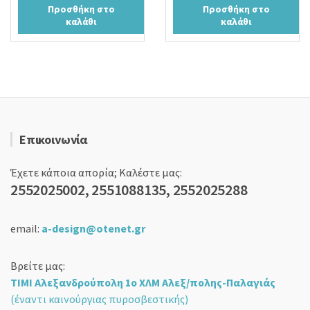
Προσθήκη στο
Προσθήκη στο
was:
τιμή
was:
τιμή
καλάθι
καλάθι
24,00 €.
είναι:
16,00 €.
είναι:
18,90 €.
11,90 €.
Επικοινωνία
Έχετε κάποια απορία; Καλέστε μας:
2552025002, 2551088135, 2552025288
email:
a-design@otenet.gr
Βρείτε μας:
ΤΙΜΙ Αλεξανδρούπολη 1ο ΧΛΜ Αλεξ/πολης-Παλαγιάς
(έναντι καινούργιας πυροσβεστικής)