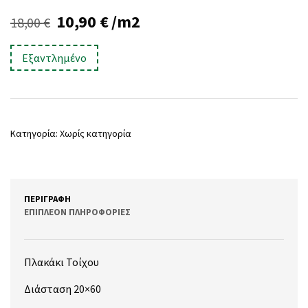
Original
Η
10,90
€
/m2
18,00
€
price
τρέχουσα
Εξαντλημένο
was:
τιμή
18,00 €.
είναι:
10,90 €.
Κατηγορία:
Χωρίς κατηγορία
ΠΕΡΙΓΡΑΦΉ
ΕΠΙΠΛΈΟΝ ΠΛΗΡΟΦΟΡΊΕΣ
Πλακάκι Τοίχου
Διάσταση 20×60