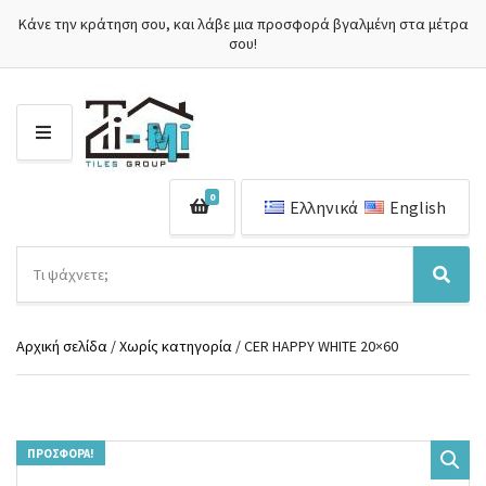
Κάνε την κράτηση σου, και λάβε μια προσφορά βγαλμένη στα μέτρα
σου!
Μ
Ε
Ν
0
Ο
Ελληνικά
English
Ύ
Α
ν
Ό
Α
α
ν
ν
ζ
ο
α
ή
Αρχική σελίδα
/
Χωρίς κατηγορία
/ CER HAPPY WHITE 20×60
μ
ζ
τ
α
ή
η
κ
τ
σ
α
η
η
τ
σ
π
ΠΡΟΣΦΟΡΆ!
η
η
ρ
γ