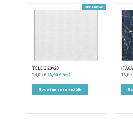
ΠΡΟΣΦΟΡΆ!
TELE G 20×20
ITACA
Original
Η
24,00
€
18,90
€
/m2
16,00
price
τρέχουσα
was:
τιμή
Προσθήκη στο καλάθι
Πρ
24,00 €.
είναι:
18,90 €.