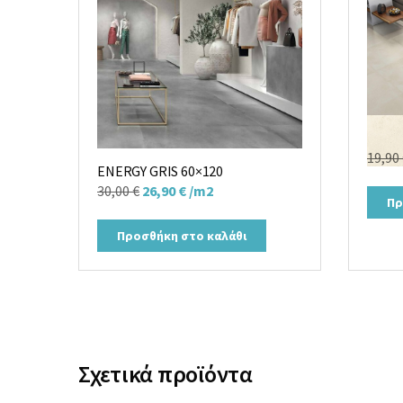
ENERG
19,90
ENERGY GRIS 60×120
Original
Η
30,00
€
26,90
€
/m2
Πρ
price
τρέχουσα
was:
τιμή
Προσθήκη στο καλάθι
30,00 €.
είναι:
26,90 €.
Σχετικά προϊόντα