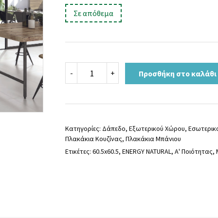
price
τρέχουσα
:
Σε απόθεμα
was:
τιμή
22,90 €.
είναι:
19,90 €.
Πλακάκι
-
+
Προσθήκη στο καλάθι
ENERGY
NATURAL
60.5x60.5
ποσότητα
Κατηγορίες:
Δάπεδο
,
Εξωτερικού Χώρου
,
Εσωτερικ
Πλακάκια Κουζίνας
,
Πλακάκια Μπάνιου
Ετικέτες:
60.5x60.5
,
ENERGY NATURAL
,
Α' Ποιότητας
,