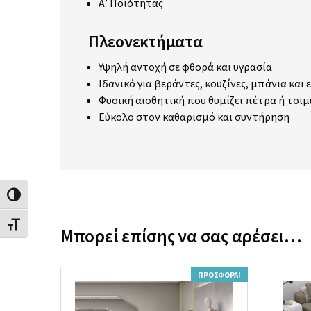
Α’ Ποιότητας
Πλεονεκτήματα
Υψηλή αντοχή σε φθορά και υγρασία
Ιδανικό για βεράντες, κουζίνες, μπάνια κα
Φυσική αισθητική που θυμίζει πέτρα ή τσι
Εύκολο στον καθαρισμό και συντήρηση
Εναλλαγή Υψηλής Αντίθεσης
Εναλλαγή Μεγέθους Γραμμάτων
Μπορεί επίσης να σας αρέσει…
ΠΡΟΣΦΟΡΆ!