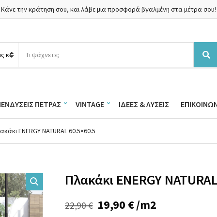
Κάνε την κράτηση σου, και λάβε μια προσφορά βγαλμένη στα μέτρα σου!
Α
ν
Α
α
ν
ζ
α
ή
ζ
τ
ή
ΠΕΝΔΎΣΕΙΣ ΠΈΤΡΑΣ
VINTAGE
ΙΔΈΕΣ & ΛΎΣΕΙΣ
ΕΠΙΚΟΙΝΩΝ
η
τ
σ
η
η
σ
λακάκι ENERGY NATURAL 60.5×60.5
π
η
ρ
ο
ϊ
ό
Πλακάκι ENERGY NATURAL 
ν
τ
ω
Original
Η
19,90
€
/m2
22,90
€
ν