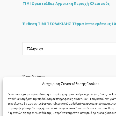
ΤΙΜΙ Ορεστιάδας Αγροτική Περιοχή Κλεισσούς
Έκθεση ΤΙΜΙ ΤΣΟΛΑΚΙΔΗΣ Τέρμα Ιπποκράτους 10
Επιλέξτε
μια
γλώσσα
Όροι Χρήσης
Διαχείριση Συγκατάθεσης Cookies
Πολιτική Απορρήτου
Για να παρέχουμε την καλύτερη εμπειρία, χρησιμοποιούμε τεχνολογίες όπως cookies
αποθήκευση ή/και την πρόσβαση σε πληροφορίες συσκευών. Η συγκατάθεση για τι
Υπαναχώρηση & Επιστροφές Προϊόντων
τεχνολογίες θα μας επιτρέψει να επεξεργαστούμε δεδομένα προσωπικού χαρακτήρ
συμπεριφορά περιήγησης ή μοναδικά αναγνωριστικά σε αυτόν τον ιστότοπο. Η μη
ή η ανάκληση της συγκατάθεσης, μπορεί να επηρεάσει αρνητικά ορισμένες λειτουρ