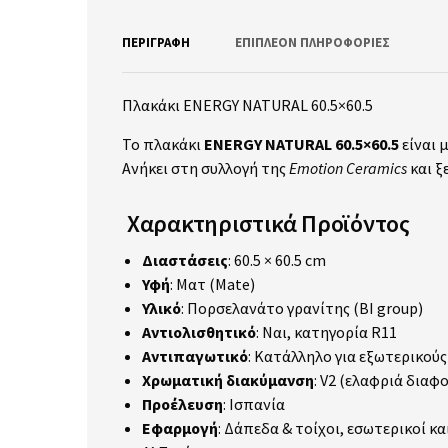
ΠΕΡΙΓΡΑΦΉ
ΕΠΙΠΛΈΟΝ ΠΛΗΡΟΦΟΡΊΕΣ
Πλακάκι ENERGY NATURAL 60.5×60.5
Το πλακάκι
ENERGY NATURAL 60.5×60.5
είναι 
Ανήκει στη συλλογή της
Emotion Ceramics
και ξ
Χαρακτηριστικά Προϊόντος
Διαστάσεις
: 60.5 × 60.5 cm
Υφή
: Ματ (Mate)
Υλικό
: Πορσελανάτο γρανίτης (BI group)
Αντιολισθητικό
: Ναι, κατηγορία R11
Αντιπαγωτικό
: Κατάλληλο για εξωτερικού
Χρωματική διακύμανση
: V2 (ελαφριά δια
Προέλευση
: Ισπανία
Εφαρμογή
: Δάπεδα & τοίχοι, εσωτερικοί κα