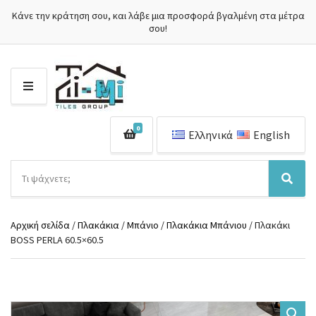
Κάνε την κράτηση σου, και λάβε μια προσφορά βγαλμένη στα μέτρα
σου!
Μ
Ε
Ν
0
Ο
Ελληνικά
English
Ύ
Α
ν
Ό
Α
α
ν
ν
ζ
ο
α
ή
Αρχική σελίδα
/
Πλακάκια
/
Μπάνιο
/
Πλακάκια Μπάνιου
/ Πλακάκι
μ
ζ
τ
BOSS PERLA 60.5×60.5
α
ή
η
κ
τ
σ
α
η
η
τ
σ
π
η
η
ρ
γ