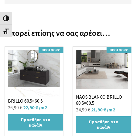
Εναλλαγή Υψηλής Αντίθεσης
Μπορεί επίσης να σας αρέσει…
Εναλλαγή Μεγέθους Γραμμάτων
ΠΡΟΣΦΟΡΆ!
ΠΡΟΣΦΟΡΆ!
Πλακάκι PALATINA GOLD
NAOS BLANCO BRILLO
BRILLO 60.5×60.5
60.5×60.5
Original
Η
26,90
€
22,90
€
/m2
Original
Η
24,90
€
21,90
€
/m2
price
τρέχουσα
price
τρέχουσα
Προσθήκη στο
was:
τιμή
Προσθήκη στο
was:
τιμή
καλάθι
καλάθι
26,90 €.
είναι:
24,90 €.
είναι: