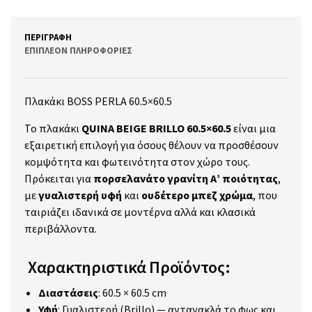
ΠΕΡΙΓΡΑΦΉ
ΕΠΙΠΛΈΟΝ ΠΛΗΡΟΦΟΡΊΕΣ
Πλακάκι BOSS PERLA 60.5×60.5
Το πλακάκι
QUINA BEIGE BRILLO 60.5×60.5
είναι μια
εξαιρετική επιλογή για όσους θέλουν να προσθέσουν
κομψότητα και φωτεινότητα στον χώρο τους.
Πρόκειται για
πορσελανάτο γρανίτη Α’ ποιότητας
,
με
γυαλιστερή υφή
και
ουδέτερο μπεζ χρώμα
, που
ταιριάζει ιδανικά σε μοντέρνα αλλά και κλασικά
περιβάλλοντα.
Χαρακτηριστικά Προϊόντος:
Διαστάσεις
: 60.5 × 60.5 cm
Υφή
: Γυαλιστερή (Brillo) — αντανακλά το φως και