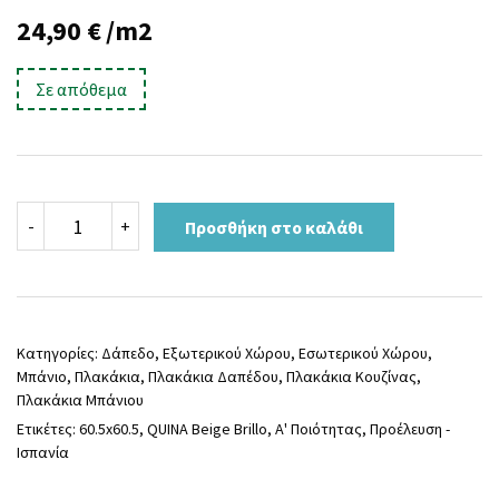
24,90
€
/m2
Σε απόθεμα
Πλακάκι
-
+
Προσθήκη στο καλάθι
BOSS
PERLA
60.5x60.5
ποσότητα
Κατηγορίες:
Δάπεδο
,
Εξωτερικού Χώρου
,
Εσωτερικού Χώρου
,
Μπάνιο
,
Πλακάκια
,
Πλακάκια Δαπέδου
,
Πλακάκια Κουζίνας
,
Πλακάκια Μπάνιου
Ετικέτες:
60.5x60.5
,
QUINA Beige Brillo
,
Α' Ποιότητας
,
Προέλευση -
Ισπανία