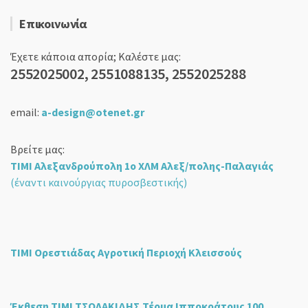
Επικοινωνία
Έχετε κάποια απορία; Καλέστε μας:
2552025002, 2551088135, 2552025288
email:
a-design@otenet.gr
Βρείτε μας:
ΤΙΜΙ Αλεξανδρούπολη 1ο ΧΛΜ Αλεξ/πολης-Παλαγιάς
(έναντι καινούργιας πυροσβεστικής)
ΤΙΜΙ Ορεστιάδας Αγροτική Περιοχή Κλεισσούς
Έκθεση ΤΙΜΙ ΤΣΟΛΑΚΙΔΗΣ Τέρμα Ιπποκράτους 100,