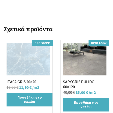
22,90 €.
21,90 €.
Σχετικά προϊόντα
ΠΡΟΣΦΟΡΆ!
ΠΡΟΣΦΟΡΆ!
ITACA GRIS 20×20
SARY GRIS PULIDO
60×120
Original
Η
16,00
€
11,90
€
/m2
Original
Η
40,00
€
35,00
€
/m2
price
τρέχουσα
Προσθήκη στο
price
τρέχουσα
was:
τιμή
καλάθι
Προσθήκη στο
was:
τιμή
16,00 €.
είναι:
καλάθι
40,00 €.
είναι:
11,90 €.