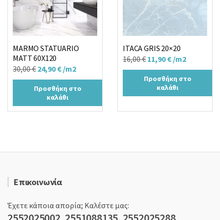
MARMO STATUARIO
ITACA GRIS 20×20
MATT 60X120
Original
Η
16,00
€
11,90
€
/m2
Original
Η
30,00
€
24,90
€
/m2
price
τρέχουσα
Προσθήκη στο
price
τρέχουσα
was:
τιμή
καλάθι
Προσθήκη στο
was:
τιμή
16,00 €.
είναι:
καλάθι
30,00 €.
είναι:
11,90 €.
24,90 €.
Επικοινωνία
Έχετε κάποια απορία; Καλέστε μας:
2552025002, 2551088135, 2552025288