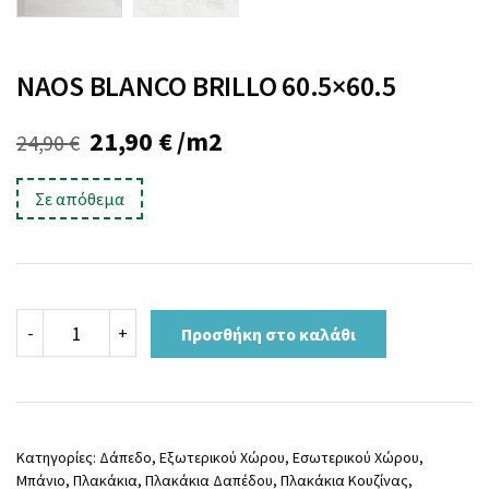
NAOS BLANCO BRILLO 60.5×60.5
Original
Η
21,90
€
/m2
24,90
€
price
τρέχουσα
Σε απόθεμα
was:
τιμή
24,90 €.
είναι:
21,90 €.
NAOS
-
+
Προσθήκη στο καλάθι
BLANCO
BRILLO
60.5x60.5
ποσότητα
Κατηγορίες:
Δάπεδο
,
Εξωτερικού Χώρου
,
Εσωτερικού Χώρου
,
Μπάνιο
,
Πλακάκια
,
Πλακάκια Δαπέδου
,
Πλακάκια Κουζίνας
,