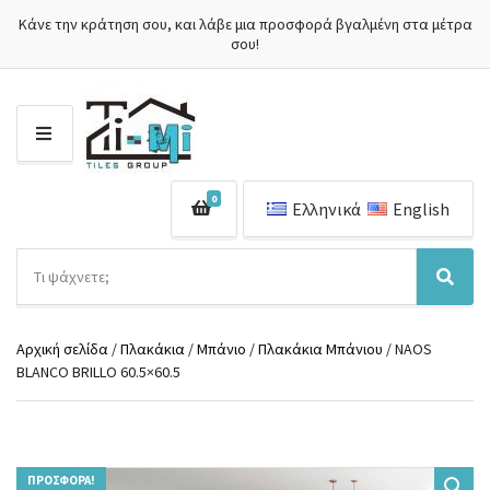
Κάνε την κράτηση σου, και λάβε μια προσφορά βγαλμένη στα μέτρα
σου!
Μ
Ε
Ν
0
Ο
Ελληνικά
English
Ύ
Α
ν
Ό
Α
α
ν
ν
ζ
ο
α
ή
Αρχική σελίδα
/
Πλακάκια
/
Μπάνιο
/
Πλακάκια Μπάνιου
/ NAOS
μ
ζ
τ
BLANCO BRILLO 60.5×60.5
α
ή
η
κ
τ
σ
α
η
η
τ
σ
π
η
η
ρ
γ
ΠΡΟΣΦΟΡΆ!