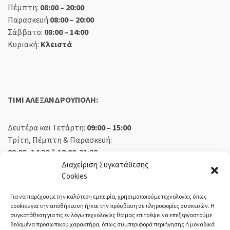
Πέμπτη:
08:00 – 20:00
Παρασκευή:
08:00 – 20:00
Σάββατο:
08:00 – 14:00
Κυριακή:
Κλειστά
TIMI ΑΛΕΞΑΝΔΡΟΥΠΟΛΗ:
Δευτέρα και Τετάρτη:
09:00 – 15:00
Τρίτη, Πέμπτη & Παρασκευή:
09:00 -14:30
&
18:00-21:00
Σάββατο:
09:00 – 14:30
Διαχείριση Συγκατάθεσης
Cookies
Κυριακή:
Κλειστά
Για να παρέχουμε την καλύτερη εμπειρία, χρησιμοποιούμε τεχνολογίες όπως
cookies για την αποθήκευση ή/και την πρόσβαση σε πληροφορίες συσκευών. Η
συγκατάθεση για τις εν λόγω τεχνολογίες θα μας επιτρέψει να επεξεργαστούμε
δεδομένα προσωπικού χαρακτήρα, όπως συμπεριφορά περιήγησης ή μοναδικά