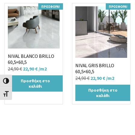
ΠΡΟΣΦΟΡΆ!
ΠΡΟΣΦΟΡΆ!
NIVAL BLANCO BRILLO
60,5×60,5
NIVAL GRIS BRILLO
Original
Η
24,90
€
22,90
€
/m2
60,5×60,5
price
τρέχουσα
Original
Η
24,90
€
22,90
€
/m2
Προσθήκη στο
Εναλλαγή Υψηλής Αντίθεσης
was:
τιμή
price
τρέχουσα
καλάθι
24,90 €.
είναι:
Προσθήκη στο
was:
τιμή
Εναλλαγή Μεγέθους Γραμμάτων
καλάθι
22,90 €.
24,90 €.
είναι:
22,90 €.