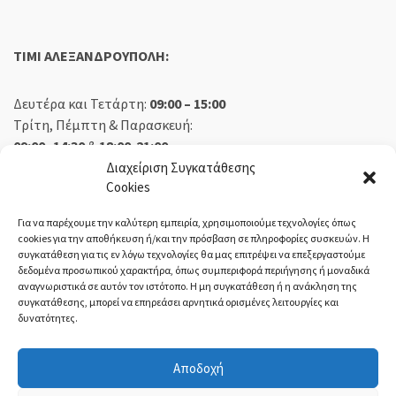
TIMI ΑΛΕΞΑΝΔΡΟΥΠΟΛΗ:
Δευτέρα και Τετάρτη:
09:00 – 15:00
Τρίτη, Πέμπτη & Παρασκευή:
09:00 -14:30
&
18:00-21:00
Σάββατο:
09:00 – 14:30
Διαχείριση Συγκατάθεσης
Cookies
Κυριακή:
Κλειστά
Για να παρέχουμε την καλύτερη εμπειρία, χρησιμοποιούμε τεχνολογίες όπως
cookies για την αποθήκευση ή/και την πρόσβαση σε πληροφορίες συσκευών. Η
συγκατάθεση για τις εν λόγω τεχνολογίες θα μας επιτρέψει να επεξεργαστούμε
δεδομένα προσωπικού χαρακτήρα, όπως συμπεριφορά περιήγησης ή μοναδικά
ΕΚΘΕΣΗ ΟΡΕΣΤΙΑΔΑ:
αναγνωριστικά σε αυτόν τον ιστότοπο. Η μη συγκατάθεση ή η ανάκληση της
συγκατάθεσης, μπορεί να επηρεάσει αρνητικά ορισμένες λειτουργίες και
δυνατότητες.
Δευτέρα, Τετάρτη:
08:30 – 14:30
Τρίτη, Πέμπτη, Παρασκευή:
08:30 – 14:00 & 18:00 – 21:00
Αποδοχή
Σάββατο:
08:30 – 14:30
Κυριακή:
Κλειστά