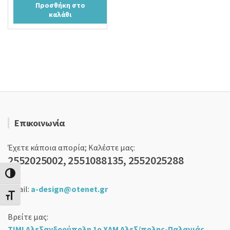
Προσθήκη στο
was:
τιμή
καλάθι
22,90 €.
είναι:
18,90 €.
Επικοινωνία
Έχετε κάποια απορία; Καλέστε μας:
2552025002, 2551088135, 2552025288
Εναλλαγή Υψηλής Αντίθεσης
email:
a-design@otenet.gr
Εναλλαγή Μεγέθους Γραμμάτων
Βρείτε μας:
ΤΙΜΙ Αλεξανδρούπολη 1ο ΧΛΜ Αλεξ/πολης-Παλαγιάς