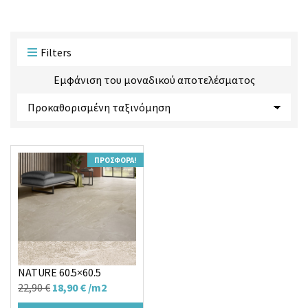
ο
ο
ϊ
ρ
ό
ί
ν
α
Filters
τ
ς
ω
Εμφάνιση του μοναδικού αποτελέσματος
ν
:
ΠΡΟΣΦΟΡΆ!
Πλακάκι TEMPO ANTI
NATURE 60.5×60.5
Original
Η
22,90
€
18,90
€
/m2
price
τρέχουσα