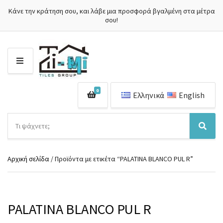
Κάνε την κράτηση σου, και λάβε μια προσφορά βγαλμένη στα μέτρα
σου!
Μ
Ε
Ν
0
Ο
Ελληνικά
English
Ύ
Α
ν
Ό
Α
α
ν
ν
ζ
ο
α
ή
Αρχική σελίδα
/ Προϊόντα με ετικέτα “PALATINA BLANCO PUL R”
μ
ζ
τ
α
ή
η
κ
τ
σ
α
η
η
τ
σ
PALATINA BLANCO PUL R
π
η
η
ρ
γ