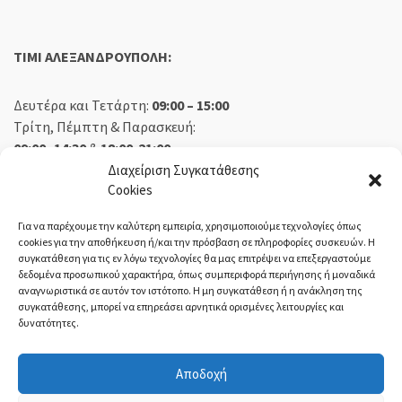
TIMI ΑΛΕΞΑΝΔΡΟΥΠΟΛΗ:
Δευτέρα και Τετάρτη:
09:00 – 15:00
Τρίτη, Πέμπτη & Παρασκευή:
09:00 -14:30
&
18:00-21:00
Σάββατο:
09:00 – 14:30
Διαχείριση Συγκατάθεσης
Cookies
Κυριακή:
Κλειστά
Για να παρέχουμε την καλύτερη εμπειρία, χρησιμοποιούμε τεχνολογίες όπως
cookies για την αποθήκευση ή/και την πρόσβαση σε πληροφορίες συσκευών. Η
συγκατάθεση για τις εν λόγω τεχνολογίες θα μας επιτρέψει να επεξεργαστούμε
δεδομένα προσωπικού χαρακτήρα, όπως συμπεριφορά περιήγησης ή μοναδικά
ΕΚΘΕΣΗ ΟΡΕΣΤΙΑΔΑ:
αναγνωριστικά σε αυτόν τον ιστότοπο. Η μη συγκατάθεση ή η ανάκληση της
συγκατάθεσης, μπορεί να επηρεάσει αρνητικά ορισμένες λειτουργίες και
δυνατότητες.
Δευτέρα, Τετάρτη:
08:30 – 14:30
Τρίτη, Πέμπτη, Παρασκευή:
08:30 – 14:00 & 18:00 – 21:00
Αποδοχή
Σάββατο:
08:30 – 14:30
Κυριακή:
Κλειστά