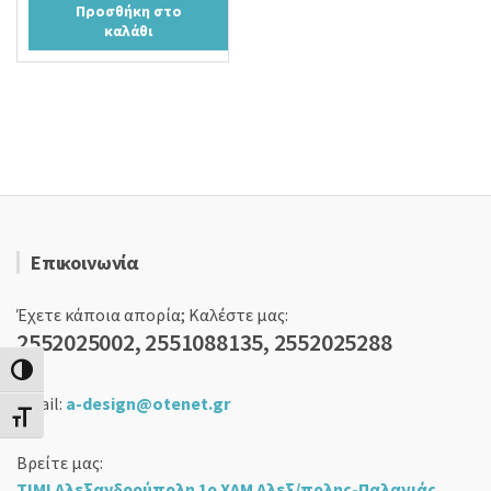
Προσθήκη στο
was:
τιμή
καλάθι
40,00 €.
είναι:
35,00 €.
Επικοινωνία
Έχετε κάποια απορία; Καλέστε μας:
2552025002, 2551088135, 2552025288
Εναλλαγή Υψηλής Αντίθεσης
email:
a-design@otenet.gr
Εναλλαγή Μεγέθους Γραμμάτων
Βρείτε μας:
ΤΙΜΙ Αλεξανδρούπολη 1ο ΧΛΜ Αλεξ/πολης-Παλαγιάς