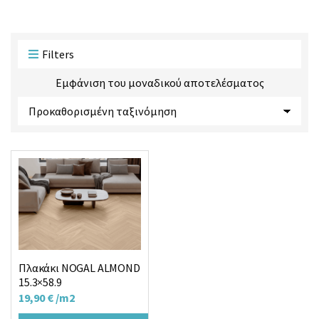
ο
ο
ϊ
ρ
ό
ί
ν
α
Filters
τ
ς
ω
Εμφάνιση του μοναδικού αποτελέσματος
ν
:
Πλακάκι NOGAL ALMOND
15.3×58.9
19,90
€
/m2