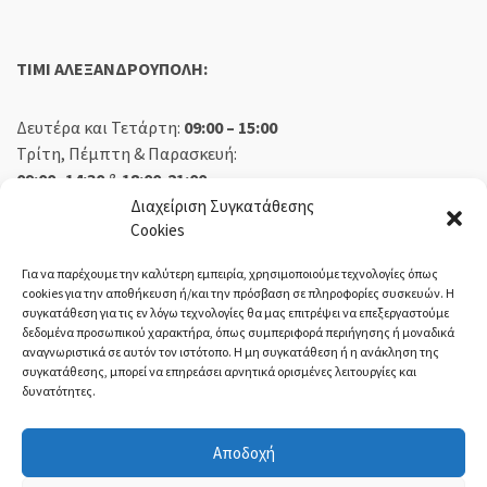
TIMI ΑΛΕΞΑΝΔΡΟΥΠΟΛΗ:
Δευτέρα και Τετάρτη:
09:00 – 15:00
Τρίτη, Πέμπτη & Παρασκευή:
09:00 -14:30
&
18:00-21:00
Σάββατο:
09:00 – 14:30
Διαχείριση Συγκατάθεσης
Cookies
Κυριακή:
Κλειστά
Για να παρέχουμε την καλύτερη εμπειρία, χρησιμοποιούμε τεχνολογίες όπως
cookies για την αποθήκευση ή/και την πρόσβαση σε πληροφορίες συσκευών. Η
συγκατάθεση για τις εν λόγω τεχνολογίες θα μας επιτρέψει να επεξεργαστούμε
δεδομένα προσωπικού χαρακτήρα, όπως συμπεριφορά περιήγησης ή μοναδικά
ΕΚΘΕΣΗ ΟΡΕΣΤΙΑΔΑ:
αναγνωριστικά σε αυτόν τον ιστότοπο. Η μη συγκατάθεση ή η ανάκληση της
συγκατάθεσης, μπορεί να επηρεάσει αρνητικά ορισμένες λειτουργίες και
δυνατότητες.
Δευτέρα, Τετάρτη:
08:30 – 14:30
Τρίτη, Πέμπτη, Παρασκευή:
08:30 – 14:00 & 18:00 – 21:00
Αποδοχή
Σάββατο:
08:30 – 14:30
Κυριακή:
Κλειστά