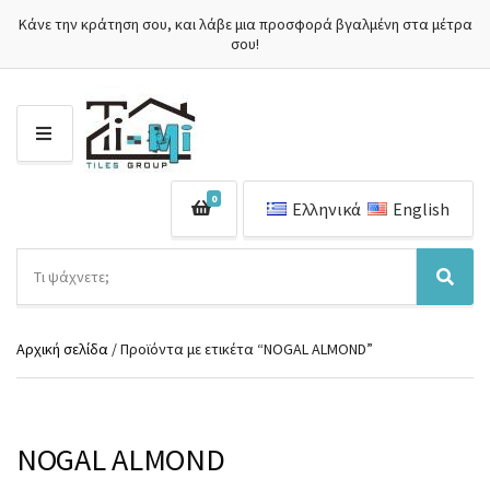
Κάνε την κράτηση σου, και λάβε μια προσφορά βγαλμένη στα μέτρα
σου!
Μ
Ε
Ν
0
Ο
Ελληνικά
English
Ύ
Α
ν
Ό
Α
α
ν
ν
ζ
ο
α
ή
Αρχική σελίδα
/ Προϊόντα με ετικέτα “NOGAL ALMOND”
μ
ζ
τ
α
ή
η
κ
τ
σ
α
η
η
τ
σ
NOGAL ALMOND
π
η
η
ρ
γ