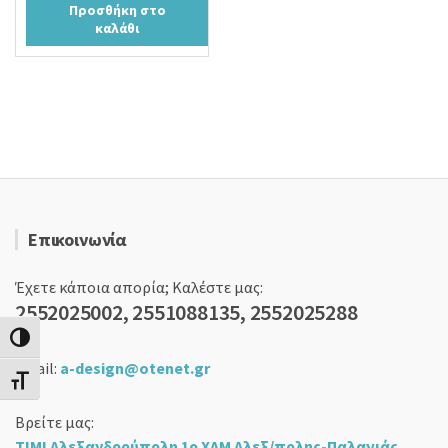
Προσθήκη στο
καλάθι
Επικοινωνία
Έχετε κάποια απορία; Καλέστε μας:
2552025002, 2551088135, 2552025288
Εναλλαγή Υψηλής Αντίθεσης
email:
a-design@otenet.gr
Εναλλαγή Μεγέθους Γραμμάτων
Βρείτε μας:
ΤΙΜΙ Αλεξανδρούπολη 1ο ΧΛΜ Αλεξ/πολης-Παλαγιάς