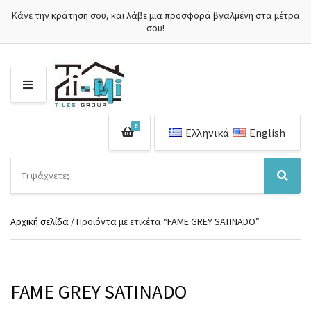
Κάνε την κράτηση σου, και λάβε μια προσφορά βγαλμένη στα μέτρα
σου!
Μ
Ε
Ν
0
Ο
Ελληνικά
English
Ύ
Α
ν
Ό
Α
α
ν
ν
ζ
ο
α
ή
Αρχική σελίδα
/ Προϊόντα με ετικέτα “FAME GREY SATINADO”
μ
ζ
τ
α
ή
η
κ
τ
σ
α
η
η
τ
σ
FAME GREY SATINADO
π
η
η
ρ
γ