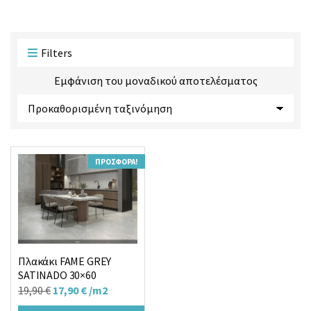
ο
ο
ϊ
ρ
ό
ί
ν
α
Filters
τ
ς
ω
Εμφάνιση του μοναδικού αποτελέσματος
ν
:
ΠΡΟΣΦΟΡΆ!
Πλακάκι FAME GREY
SATINADO 30×60
Original
Η
19,90
€
17,90
€
/m2
price
τρέχουσα