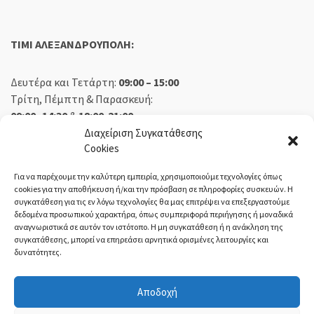
TIMI ΑΛΕΞΑΝΔΡΟΥΠΟΛΗ:
Δευτέρα και Τετάρτη:
09:00 – 15:00
Τρίτη, Πέμπτη & Παρασκευή:
09:00 -14:30
&
18:00-21:00
Σάββατο:
09:00 – 14:30
Διαχείριση Συγκατάθεσης
Cookies
Κυριακή:
Κλειστά
Για να παρέχουμε την καλύτερη εμπειρία, χρησιμοποιούμε τεχνολογίες όπως
cookies για την αποθήκευση ή/και την πρόσβαση σε πληροφορίες συσκευών. Η
συγκατάθεση για τις εν λόγω τεχνολογίες θα μας επιτρέψει να επεξεργαστούμε
δεδομένα προσωπικού χαρακτήρα, όπως συμπεριφορά περιήγησης ή μοναδικά
ΕΚΘΕΣΗ ΟΡΕΣΤΙΑΔΑ:
αναγνωριστικά σε αυτόν τον ιστότοπο. Η μη συγκατάθεση ή η ανάκληση της
συγκατάθεσης, μπορεί να επηρεάσει αρνητικά ορισμένες λειτουργίες και
δυνατότητες.
Δευτέρα, Τετάρτη:
08:30 – 14:30
Τρίτη, Πέμπτη, Παρασκευή:
08:30 – 14:00 & 18:00 – 21:00
Αποδοχή
Σάββατο:
08:30 – 14:30
Κυριακή:
Κλειστά