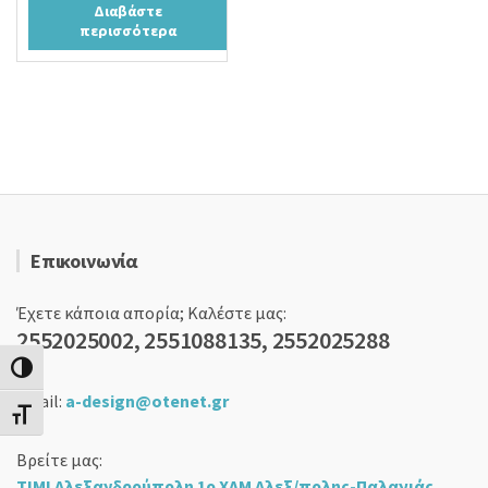
Διαβάστε
was:
τιμή
περισσότερα
19,90 €.
είναι:
17,90 €.
Επικοινωνία
Έχετε κάποια απορία; Καλέστε μας:
2552025002, 2551088135, 2552025288
Εναλλαγή Υψηλής Αντίθεσης
email:
a-design@otenet.gr
Εναλλαγή Μεγέθους Γραμμάτων
Βρείτε μας:
ΤΙΜΙ Αλεξανδρούπολη 1ο ΧΛΜ Αλεξ/πολης-Παλαγιάς