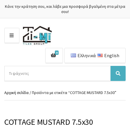
Κάνε την κράτηση σου, και λάβε μια προσφορά βγαλμένη στα μέτρα
σου!
Μ
Ε
Ν
0
Ο
Ελληνικά
English
Ύ
Α
ν
Ό
Α
α
ν
ν
ζ
ο
α
ή
Αρχική σελίδα
/ Προϊόντα με ετικέτα “COTTAGE MUSTARD 7.5x30”
μ
ζ
τ
α
ή
η
κ
τ
σ
α
η
η
τ
σ
COTTAGE MUSTARD 7.5x30
π
η
η
ρ
γ