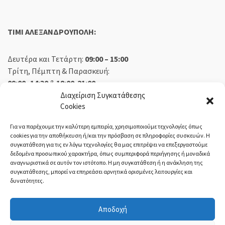
TIMI ΑΛΕΞΑΝΔΡΟΥΠΟΛΗ:
Δευτέρα και Τετάρτη:
09:00 – 15:00
Τρίτη, Πέμπτη & Παρασκευή:
09:00 -14:30
&
18:00-21:00
Σάββατο:
09:00 – 14:30
Διαχείριση Συγκατάθεσης
Cookies
Κυριακή:
Κλειστά
Για να παρέχουμε την καλύτερη εμπειρία, χρησιμοποιούμε τεχνολογίες όπως
cookies για την αποθήκευση ή/και την πρόσβαση σε πληροφορίες συσκευών. Η
συγκατάθεση για τις εν λόγω τεχνολογίες θα μας επιτρέψει να επεξεργαστούμε
δεδομένα προσωπικού χαρακτήρα, όπως συμπεριφορά περιήγησης ή μοναδικά
ΕΚΘΕΣΗ ΟΡΕΣΤΙΑΔΑ:
αναγνωριστικά σε αυτόν τον ιστότοπο. Η μη συγκατάθεση ή η ανάκληση της
συγκατάθεσης, μπορεί να επηρεάσει αρνητικά ορισμένες λειτουργίες και
δυνατότητες.
Δευτέρα, Τετάρτη:
08:30 – 14:30
Τρίτη, Πέμπτη, Παρασκευή:
08:30 – 14:00 & 18:00 – 21:00
Αποδοχή
Σάββατο:
08:30 – 14:30
Κυριακή:
Κλειστά