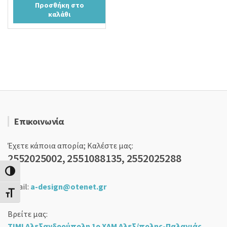
Προσθήκη στο
was:
τιμή
καλάθι
25,00 €.
είναι:
22,90 €.
Επικοινωνία
Έχετε κάποια απορία; Καλέστε μας:
2552025002, 2551088135, 2552025288
Εναλλαγή Υψηλής Αντίθεσης
email:
a-design@otenet.gr
Εναλλαγή Μεγέθους Γραμμάτων
Βρείτε μας:
ΤΙΜΙ Αλεξανδρούπολη 1ο ΧΛΜ Αλεξ/πολης-Παλαγιάς