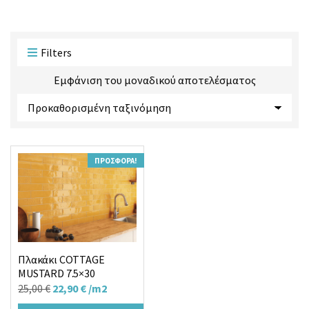
ο
ο
ϊ
ρ
ό
ί
ν
α
Filters
τ
ς
ω
Εμφάνιση του μοναδικού αποτελέσματος
ν
:
ΠΡΟΣΦΟΡΆ!
Πλακάκι COTTAGE
MUSTARD 7.5×30
Original
Η
25,00
€
22,90
€
/m2
price
τρέχουσα