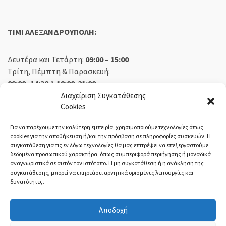
TIMI ΑΛΕΞΑΝΔΡΟΥΠΟΛΗ:
Δευτέρα και Τετάρτη:
09:00 – 15:00
Τρίτη, Πέμπτη & Παρασκευή:
09:00 -14:30
&
18:00-21:00
Σάββατο:
09:00 – 14:30
Διαχείριση Συγκατάθεσης
Cookies
Κυριακή:
Κλειστά
Για να παρέχουμε την καλύτερη εμπειρία, χρησιμοποιούμε τεχνολογίες όπως
cookies για την αποθήκευση ή/και την πρόσβαση σε πληροφορίες συσκευών. Η
συγκατάθεση για τις εν λόγω τεχνολογίες θα μας επιτρέψει να επεξεργαστούμε
δεδομένα προσωπικού χαρακτήρα, όπως συμπεριφορά περιήγησης ή μοναδικά
ΕΚΘΕΣΗ ΟΡΕΣΤΙΑΔΑ:
αναγνωριστικά σε αυτόν τον ιστότοπο. Η μη συγκατάθεση ή η ανάκληση της
συγκατάθεσης, μπορεί να επηρεάσει αρνητικά ορισμένες λειτουργίες και
δυνατότητες.
Δευτέρα, Τετάρτη:
08:30 – 14:30
Τρίτη, Πέμπτη, Παρασκευή:
08:30 – 14:00 & 18:00 – 21:00
Αποδοχή
Σάββατο:
08:30 – 14:30
Κυριακή:
Κλειστά