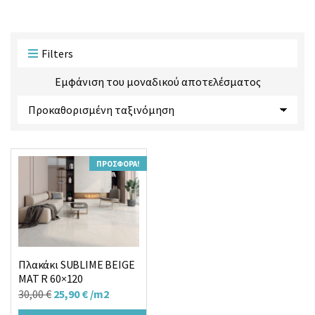
ο
ο
ϊ
ρ
ό
ί
ν
α
Filters
τ
ς
ω
Εμφάνιση του μοναδικού αποτελέσματος
ν
:
ΠΡΟΣΦΟΡΆ!
Πλακάκι SUBLIME BEIGE
MAT R 60×120
Original
Η
30,00
€
25,90
€
/m2
price
τρέχουσα