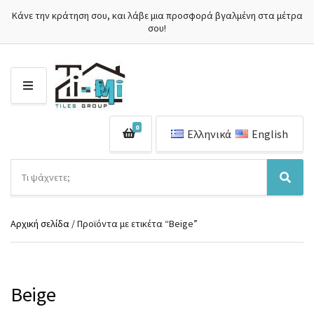
Κάνε την κράτηση σου, και λάβε μια προσφορά βγαλμένη στα μέτρα
σου!
Μ
Ε
Ν
0
Ο
Ελληνικά
English
Ύ
Α
ν
Ό
Α
α
ν
ν
ζ
ο
α
ή
Αρχική σελίδα
/ Προϊόντα με ετικέτα “Beige”
μ
ζ
τ
α
ή
η
κ
τ
σ
α
η
η
τ
σ
Beige
π
η
η
ρ
γ