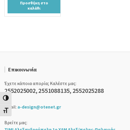
Προσθήκη στο
was:
τιμή
καλάθι
30,00 €.
είναι:
25,90 €.
Επικοινωνία
Έχετε κάποια απορία; Καλέστε μας:
2552025002, 2551088135, 2552025288
Εναλλαγή Υψηλής Αντίθεσης
email:
a-design@otenet.gr
Εναλλαγή Μεγέθους Γραμμάτων
Βρείτε μας:
ΤΙΜΙ Αλεξανδρούπολη 1ο ΧΛΜ Αλεξ/πολης-Παλαγιάς