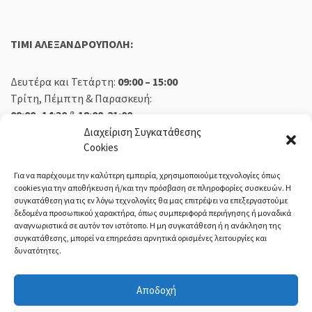
TIMI ΑΛΕΞΑΝΔΡΟΥΠΟΛΗ:
Δευτέρα και Τετάρτη:
09:00 – 15:00
Τρίτη, Πέμπτη & Παρασκευή:
09:00 -14:30
&
18:00-21:00
Σάββατο:
09:00 – 14:30
Διαχείριση Συγκατάθεσης
Cookies
Κυριακή:
Κλειστά
Για να παρέχουμε την καλύτερη εμπειρία, χρησιμοποιούμε τεχνολογίες όπως
cookies για την αποθήκευση ή/και την πρόσβαση σε πληροφορίες συσκευών. Η
συγκατάθεση για τις εν λόγω τεχνολογίες θα μας επιτρέψει να επεξεργαστούμε
δεδομένα προσωπικού χαρακτήρα, όπως συμπεριφορά περιήγησης ή μοναδικά
ΕΚΘΕΣΗ ΟΡΕΣΤΙΑΔΑ:
αναγνωριστικά σε αυτόν τον ιστότοπο. Η μη συγκατάθεση ή η ανάκληση της
συγκατάθεσης, μπορεί να επηρεάσει αρνητικά ορισμένες λειτουργίες και
δυνατότητες.
Δευτέρα, Τετάρτη:
08:30 – 14:30
Τρίτη, Πέμπτη, Παρασκευή:
08:30 – 14:00 & 18:00 – 21:00
Αποδοχή
Σάββατο:
08:30 – 14:30
Κυριακή:
Κλειστά