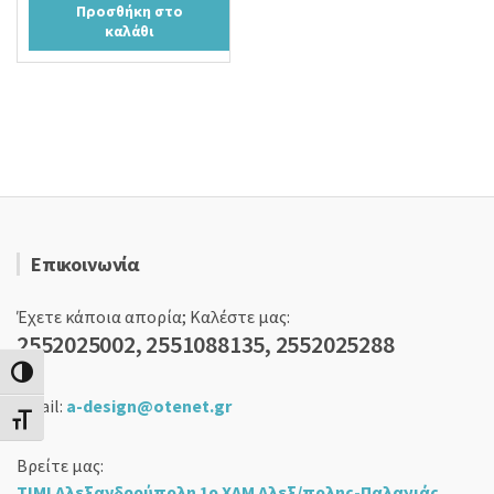
Προσθήκη στο
was:
τιμή
καλάθι
22,90 €.
είναι:
18,90 €.
Επικοινωνία
Έχετε κάποια απορία; Καλέστε μας:
2552025002, 2551088135, 2552025288
Εναλλαγή Υψηλής Αντίθεσης
email:
a-design@otenet.gr
Εναλλαγή Μεγέθους Γραμμάτων
Βρείτε μας:
ΤΙΜΙ Αλεξανδρούπολη 1ο ΧΛΜ Αλεξ/πολης-Παλαγιάς