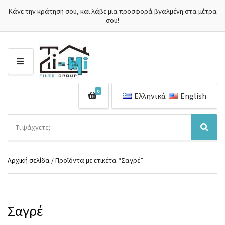
Κάνε την κράτηση σου, και λάβε μια προσφορά βγαλμένη στα μέτρα
σου!
Μ
Ε
Ν
0
Ο
Ελληνικά
English
Ύ
Α
ν
Ό
Α
α
ν
ν
ζ
ο
α
ή
Αρχική σελίδα
/ Προϊόντα με ετικέτα “Σαγρέ”
μ
ζ
τ
α
ή
η
κ
τ
σ
α
η
η
τ
σ
Σαγρέ
π
η
η
ρ
γ