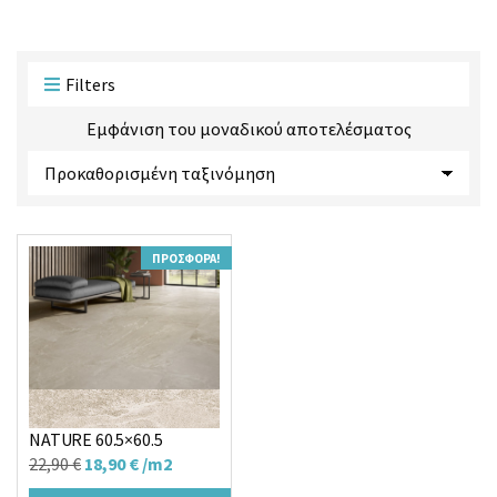
ο
ο
ϊ
ρ
ό
ί
ν
α
Filters
τ
ς
ω
Εμφάνιση του μοναδικού αποτελέσματος
ν
:
ΠΡΟΣΦΟΡΆ!
Πλακάκι TEMPO ANTI
NATURE 60.5×60.5
Original
Η
22,90
€
18,90
€
/m2
price
τρέχουσα