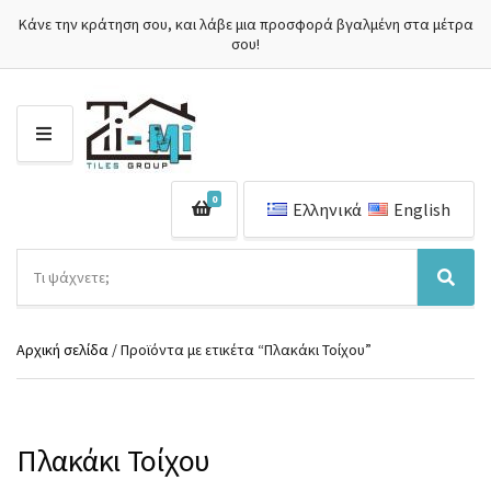
Κάνε την κράτηση σου, και λάβε μια προσφορά βγαλμένη στα μέτρα
σου!
Μ
Ε
Ν
0
Ο
Ελληνικά
English
Ύ
Α
ν
Ό
Α
α
ν
ν
ζ
ο
α
ή
Αρχική σελίδα
/ Προϊόντα με ετικέτα “Πλακάκι Τοίχου”
μ
ζ
τ
α
ή
η
κ
τ
σ
α
η
η
τ
σ
Πλακάκι Τοίχου
π
η
η
ρ
γ