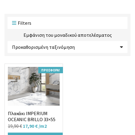
ο
ο
ϊ
ρ
ό
ί
ν
α
Filters
τ
ς
ω
Εμφάνιση του μοναδικού αποτελέσματος
ν
:
ΠΡΟΣΦΟΡΆ!
Πλακάκι IMPERIUM
OCEANIC BRILLO 33×55
Original
Η
19,90
€
17,90
€
/m2
price
τρέχουσα