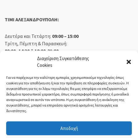
TIMI ΑΛΕΞΑΝΔΡΟΥΠΟΛΗ:
Δευτέρα και Τετάρτη:
09:00 – 15:00
Τρίτη, Πέμπτη & Παρασκευή:
09:00 -14:30
&
18:00-21:00
Σάββατο:
09:00 – 14:30
Διαχείριση Συγκατάθεσης
Cookies
Κυριακή:
Κλειστά
Για να παρέχουμε την καλύτερη εμπειρία, χρησιμοποιούμε τεχνολογίες όπως
cookies για την αποθήκευση ή/και την πρόσβαση σε πληροφορίες συσκευών. Η
συγκατάθεση για τις εν λόγω τεχνολογίες θα μας επιτρέψει να επεξεργαστούμε
δεδομένα προσωπικού χαρακτήρα, όπως συμπεριφορά περιήγησης ή μοναδικά
ΕΚΘΕΣΗ ΟΡΕΣΤΙΑΔΑ:
αναγνωριστικά σε αυτόν τον ιστότοπο. Η μη συγκατάθεση ή η ανάκληση της
συγκατάθεσης, μπορεί να επηρεάσει αρνητικά ορισμένες λειτουργίες και
δυνατότητες.
Δευτέρα, Τετάρτη:
08:30 – 14:30
Τρίτη, Πέμπτη, Παρασκευή:
08:30 – 14:00 & 18:00 – 21:00
Αποδοχή
Σάββατο:
08:30 – 14:30
Κυριακή:
Κλειστά