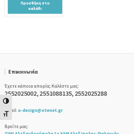
Προσθήκη στο
was:
τιμή
καλάθι
19,90 €.
είναι:
17,90 €.
Επικοινωνία
Έχετε κάποια απορία; Καλέστε μας:
2552025002, 2551088135, 2552025288
Εναλλαγή Υψηλής Αντίθεσης
email:
a-design@otenet.gr
Εναλλαγή Μεγέθους Γραμμάτων
Βρείτε μας:
ΤΙΜΙ Αλεξανδρούπολη 1ο ΧΛΜ Αλεξ/πολης-Παλαγιάς