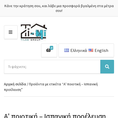
Κάνε την κράτηση σου, και λάβε μια προσφορά βγαλμένη στα μέτρα
σου!
Μ
Ε
Ν
0
Ο
Ελληνικά
English
Ύ
Α
ν
Ό
Α
α
ν
ν
ζ
ο
α
ή
Αρχική σελίδα
/ Προϊόντα με ετικέτα “Α' ποιοτική – Ισπανική
μ
ζ
τ
προέλευση”
α
ή
η
κ
τ
σ
α
η
η
τ
σ
π
η
η
Α' ποιοτική – Ισπανική προέλευση
ρ
γ