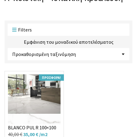
ο
ο
ϊ
ρ
ό
ί
ν
α
τ
ς
Filters
ω
ν
Εμφάνιση του μοναδικού αποτελέσματος
:
ΠΡΟΣΦΟΡΆ!
Πλακάκι PALATINA
BLANCO PUL R 100×100
Original
Η
40,00
€
35,00
€
/m2