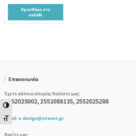
price
τρέχουσα
Προσθήκη στο
was:
τιμή
καλάθι
40,00 €.
είναι:
35,00 €.
Επικοινωνία
Έχετε κάποια απορία; Καλέστε μας:
2552025002, 2551088135, 2552025288
Εναλλαγή Υψηλής Αντίθεσης
email:
a-design@otenet.gr
Εναλλαγή Μεγέθους Γραμμάτων
Βρείτε μας: