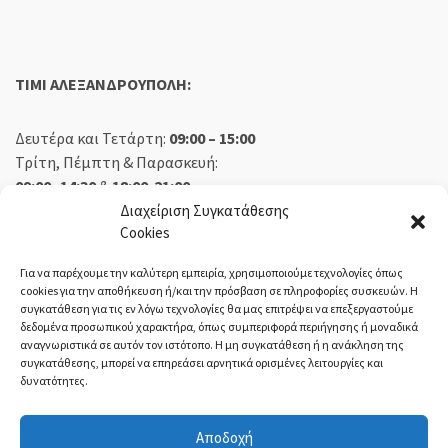
TIMI ΑΛΕΞΑΝΔΡΟΥΠΟΛΗ:
Δευτέρα και Τετάρτη:
09:00 – 15:00
Τρίτη, Πέμπτη & Παρασκευή:
09:00 -14:30
&
18:00-21:00
Σάββατο:
09:00 – 14:30
Διαχείριση Συγκατάθεσης
Cookies
Κυριακή:
Κλειστά
Για να παρέχουμε την καλύτερη εμπειρία, χρησιμοποιούμε τεχνολογίες όπως
cookies για την αποθήκευση ή/και την πρόσβαση σε πληροφορίες συσκευών. Η
συγκατάθεση για τις εν λόγω τεχνολογίες θα μας επιτρέψει να επεξεργαστούμε
δεδομένα προσωπικού χαρακτήρα, όπως συμπεριφορά περιήγησης ή μοναδικά
ΕΚΘΕΣΗ ΟΡΕΣΤΙΑΔΑ:
αναγνωριστικά σε αυτόν τον ιστότοπο. Η μη συγκατάθεση ή η ανάκληση της
συγκατάθεσης, μπορεί να επηρεάσει αρνητικά ορισμένες λειτουργίες και
δυνατότητες.
Δευτέρα, Τετάρτη:
08:30 – 14:30
Τρίτη, Πέμπτη, Παρασκευή:
08:30 – 14:00 & 18:00 – 21:00
Αποδοχή
Σάββατο:
08:30 – 14:30