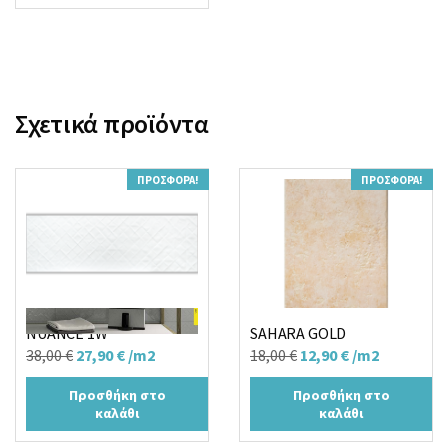
12,90 €.
Σχετικά προϊόντα
ΠΡΟΣΦΟΡΆ!
ΠΡΟΣΦΟΡΆ!
NUANCE 1W
SAHARA GOLD
Original
Η
Original
Η
38,00
€
27,90
€
/m2
18,00
€
12,90
€
/m2
price
τρέχουσα
price
τρέχουσα
Προσθήκη στο
Προσθήκη στο
was:
τιμή
was:
τιμή
καλάθι
καλάθι
38,00 €.
είναι:
18,00 €.
είναι: