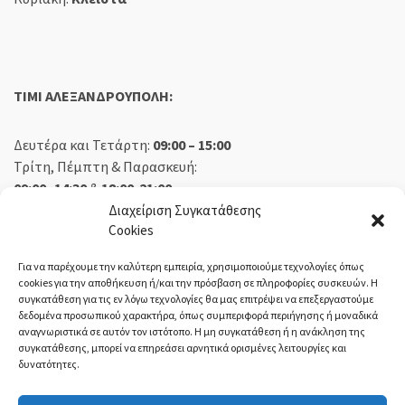
TIMI ΑΛΕΞΑΝΔΡΟΥΠΟΛΗ:
Δευτέρα και Τετάρτη:
09:00 – 15:00
Τρίτη, Πέμπτη & Παρασκευή:
09:00 -14:30
&
18:00-21:00
Σάββατο:
09:00 – 14:30
Διαχείριση Συγκατάθεσης
Cookies
Κυριακή:
Κλειστά
Για να παρέχουμε την καλύτερη εμπειρία, χρησιμοποιούμε τεχνολογίες όπως
cookies για την αποθήκευση ή/και την πρόσβαση σε πληροφορίες συσκευών. Η
συγκατάθεση για τις εν λόγω τεχνολογίες θα μας επιτρέψει να επεξεργαστούμε
δεδομένα προσωπικού χαρακτήρα, όπως συμπεριφορά περιήγησης ή μοναδικά
ΕΚΘΕΣΗ ΟΡΕΣΤΙΑΔΑ:
αναγνωριστικά σε αυτόν τον ιστότοπο. Η μη συγκατάθεση ή η ανάκληση της
συγκατάθεσης, μπορεί να επηρεάσει αρνητικά ορισμένες λειτουργίες και
δυνατότητες.
Δευτέρα, Τετάρτη:
08:30 – 14:30
Τρίτη, Πέμπτη, Παρασκευή:
08:30 – 14:00 & 18:00 – 21:00