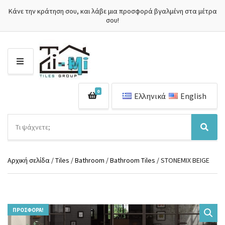
Κάνε την κράτηση σου, και λάβε μια προσφορά βγαλμένη στα μέτρα
σου!
Μ
Ε
Ν
0
Ο
Ελληνικά
English
Ύ
Α
ν
Ό
Α
α
ν
ν
ζ
ο
α
ή
Αρχική σελίδα
/
Tiles
/
Bathroom
/
Bathroom Tiles
/ STONEMIX BEIGE
μ
ζ
τ
α
ή
η
κ
τ
σ
α
η
η
τ
σ
π
ΠΡΟΣΦΟΡΆ!
η
η
ρ
γ