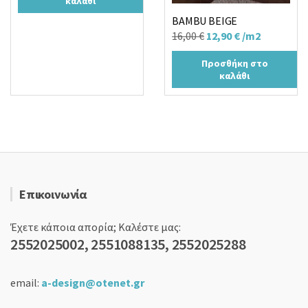
καλάθι
18,00 €.
είναι:
BAMBU BEIGE
12,90 €.
Original
Η
16,00
€
12,90
€
/m2
price
τρέχουσα
Προσθήκη στο
was:
τιμή
καλάθι
16,00 €.
είναι:
12,90 €.
Επικοινωνία
Έχετε κάποια απορία; Καλέστε μας:
2552025002, 2551088135, 2552025288
email:
a-design@otenet.gr