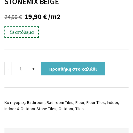
STONEMIX BEIGE
Original
Η
19,90
€
/m2
24,90
€
price
τρέχουσα
Σε απόθεμα
was:
τιμή
24,90 €.
είναι:
19,90 €.
STONEMIX
-
+
Προσθήκη στο καλάθι
BEIGE
ποσότητα
Κατηγορίες:
Bathroom
,
Bathroom Tiles
,
Floor
,
Floor Tiles
,
Indoor
,
Indoor & Outdoor Stone Tiles
,
Outdoor
,
Tiles