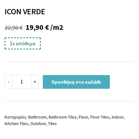
ICON VERDE
Original
Η
19,90
€
/m2
22,90
€
price
τρέχουσα
Σε απόθεμα
was:
τιμή
22,90 €.
είναι:
19,90 €.
ICON
-
+
Προσθήκη στο καλάθι
VERDE
ποσότητα
Κατηγορίες:
Bathroom
,
Bathroom Tiles
,
Floor
,
Floor Tiles
,
Indoor
,
Kitchen Tiles
,
Outdoor
,
Tiles