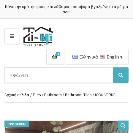
Κάνε την κράτηση σου, και λάβε μια προσφορά βγαλμένη στα μέτρα
σου!
Μ
Ε
Ν
0
Ο
Ελληνικά
English
Ύ
Α
ν
Ό
Α
α
ν
ν
ζ
ο
α
ή
Αρχική σελίδα
/
Tiles
/
Bathroom
/
Bathroom Tiles
/ ICON VERDE
μ
ζ
τ
α
ή
η
κ
τ
σ
α
η
η
τ
σ
π
ΠΡΟΣΦΟΡΆ!
η
η
ρ
γ