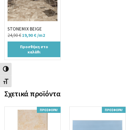
STONEMIX BEIGE
Original
Η
24,90
€
19,90
€
/m2
price
τρέχουσα
Προσθήκη στο
was:
τιμή
καλάθι
24,90 €.
είναι:
19,90 €.
Εναλλαγή Υψηλής Αντίθεσης
Εναλλαγή Μεγέθους Γραμμάτων
Σχετικά προϊόντα
ΠΡΟΣΦΟΡΆ!
ΠΡΟΣΦΟΡΆ!