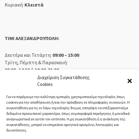
Κυριακή:
Κλειστά
TIMI ΑΛΕΞΑΝΔΡΟΥΠΟΛΗ:
Δευτέρα και Τετάρτη:
09:00 – 15:00
Τρίτη, Πέμπτη & Παρασκευή:
09:00 -14:30
&
18:00-21:00
Σάββατο:
09:00 – 14:30
Διαχείριση Συγκατάθεσης
Cookies
Κυριακή:
Κλειστά
Για να παρέχουμε την καλύτερη εμπειρία, χρησιμοποιούμε τεχνολογίες όπως
cookies για την αποθήκευση ή/και την πρόσβαση σε πληροφορίες συσκευών. Η
συγκατάθεση για τις εν λόγω τεχνολογίες θα μας επιτρέψει να επεξεργαστούμε
δεδομένα προσωπικού χαρακτήρα, όπως συμπεριφορά περιήγησης ή μοναδικά
ΕΚΘΕΣΗ ΟΡΕΣΤΙΑΔΑ:
αναγνωριστικά σε αυτόν τον ιστότοπο. Η μη συγκατάθεση ή η ανάκληση της
συγκατάθεσης, μπορεί να επηρεάσει αρνητικά ορισμένες λειτουργίες και
δυνατότητες.
Δευτέρα, Τετάρτη:
08:30 – 14:30