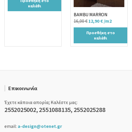
Προσθήκη στο
was:
τιμή
καλάθι
33,00 €.
είναι:
BAMBU MARRON
25,90 €.
Original
Η
16,00
€
12,90
€
/m2
price
τρέχουσα
Προσθήκη στο
was:
τιμή
καλάθι
16,00 €.
είναι:
12,90 €.
Επικοινωνία
Έχετε κάποια απορία; Καλέστε μας:
2552025002, 2551088135, 2552025288
email:
a-design@otenet.gr