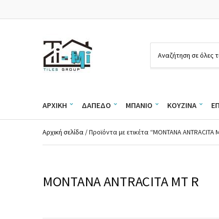
Ό
ν
ο
μ
α
ΑΡΧΙΚΉ
ΔΆΠΕΔΟ
ΜΠΆΝΙΟ
ΚΟΥΖΊΝΑ
Ε
κ
α
τ
Αρχική σελίδα
/ Προϊόντα με ετικέτα “MONTANA ANTRACITA 
η
γ
ο
ρ
ί
MONTANA ANTRACITA MT R
α
ς