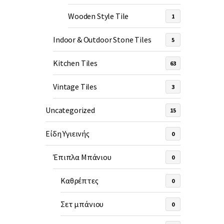
Wooden Style Tile
1
Indoor & Outdoor Stone Tiles
5
Kitchen Tiles
63
Vintage Tiles
3
Uncategorized
15
Είδη Υγιεινής
0
Έπιπλα Μπάνιου
0
Καθρέπτες
0
Σετ μπάνιου
0