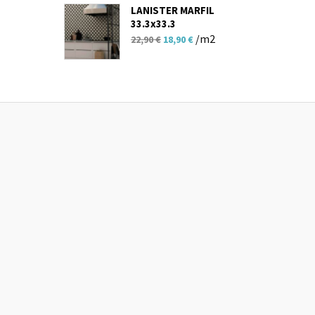
18,00 €.
είναι:
LANISTER MARFIL
33.3x33.3
12,90 €.
Original
Η
/m2
22,90
€
18,90
€
price
τρέχουσα
was:
τιμή
22,90 €.
είναι:
18,90 €.