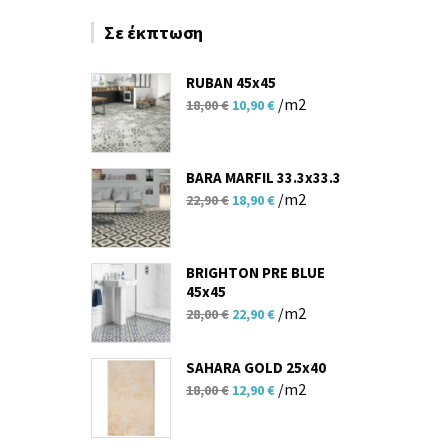
Σε έκπτωση
RUBAN 45x45
Original
Η
/m2
18,00
€
10,90
€
price
τρέχουσα
was:
τιμή
18,00 €.
είναι:
BARA MARFIL 33.3x33.3
Original
Η
10,90 €.
/m2
22,90
€
18,90
€
price
τρέχουσα
was:
τιμή
22,90 €.
είναι:
BRIGHTON PRE BLUE
45x45
18,90 €.
Original
Η
/m2
28,00
€
22,90
€
price
τρέχουσα
was:
τιμή
SAHARA GOLD 25x40
28,00 €.
είναι:
Original
Η
/m2
18,00
€
12,90
€
22,90 €.
price
τρέχουσα
was:
τιμή