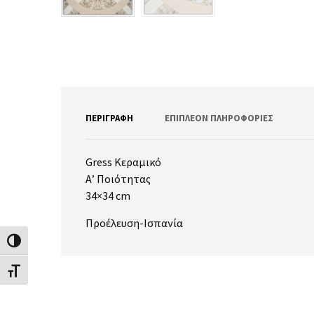
ΠΕΡΙΓΡΑΦΉ
ΕΠΙΠΛΈΟΝ ΠΛΗΡΟΦΟΡΊΕΣ
Gress Κεραμικό
Α’ Ποιότητας
34×34 cm
Προέλευση-Ισπανία
Εναλλαγή Υψηλής Αντίθεσης
Εναλλαγή Μεγέθους Γραμμάτων