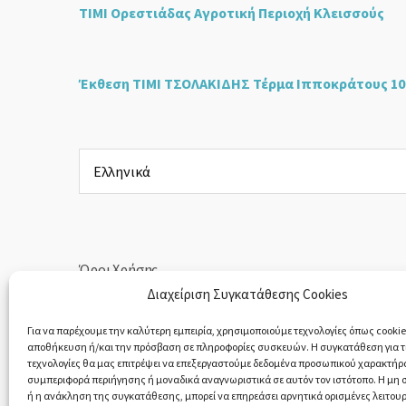
ΤΙΜΙ Ορεστιάδας Αγροτική Περιοχή Κλεισσούς
Έκθεση ΤΙΜΙ ΤΣΟΛΑΚΙΔΗΣ Τέρμα Ιπποκράτους 10
Επιλέξτε
μια
γλώσσα
Όροι Χρήσης
Διαχείριση Συγκατάθεσης Cookies
Πολιτική Απορρήτου
Για να παρέχουμε την καλύτερη εμπειρία, χρησιμοποιούμε τεχνολογίες όπως cookies
αποθήκευση ή/και την πρόσβαση σε πληροφορίες συσκευών. Η συγκατάθεση για τι
Υπαναχώρηση & Επιστροφές Προϊόντων
τεχνολογίες θα μας επιτρέψει να επεξεργαστούμε δεδομένα προσωπικού χαρακτήρ
συμπεριφορά περιήγησης ή μοναδικά αναγνωριστικά σε αυτόν τον ιστότοπο. Η μη
ή η ανάκληση της συγκατάθεσης, μπορεί να επηρεάσει αρνητικά ορισμένες λειτουρ