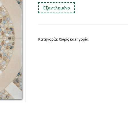
price
τρέχουσα
:
Εξαντλημένο
was:
τιμή
18,90 €.
είναι:
14,90 €.
Κατηγορία:
Χωρίς κατηγορία