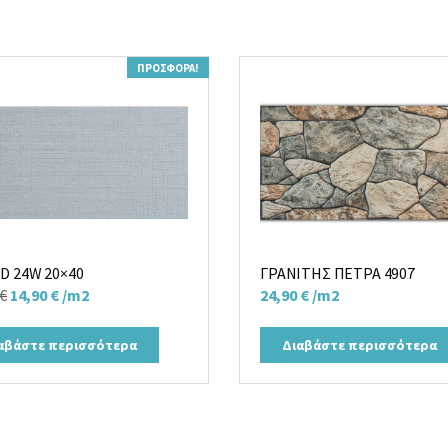
ΠΡΟΣΦΟΡΆ!
D 24W 20×40
ΓΡΑΝΙΤΗΣ ΠΕΤΡΑ 4907
Original
Η
€
14,90
€
/m2
24,90
€
/m2
price
τρέχουσα
was:
τιμή
αβάστε περισσότερα
Διαβάστε περισσότερα
20,00 €.
είναι:
14,90 €.