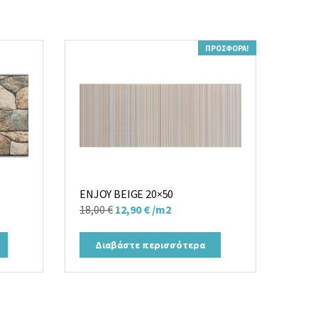
ΠΡΟΣΦΟΡΆ!
ENJOY BEIGE 20×50
Original
Η
18,00
€
12,90
€
/m2
price
τρέχουσα
was:
τιμή
Διαβάστε περισσότερα
18,00 €.
είναι:
12,90 €.