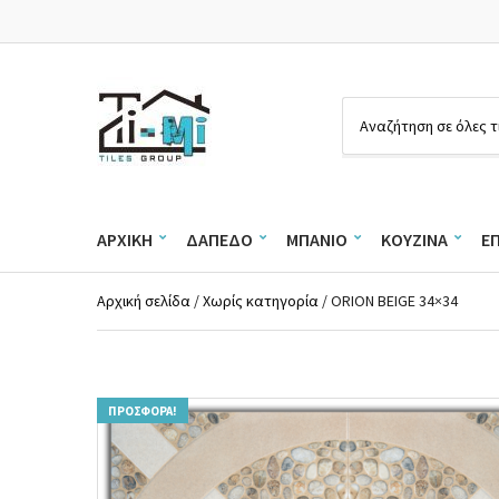
Ό
ν
ο
μ
α
ΑΡΧΙΚΉ
ΔΆΠΕΔΟ
ΜΠΆΝΙΟ
ΚΟΥΖΊΝΑ
Ε
κ
α
τ
Αρχική σελίδα
/
Χωρίς κατηγορία
/ ORION BEIGE 34×34
η
γ
ο
ρ
ί
ΠΡΟΣΦΟΡΆ!
α
ς