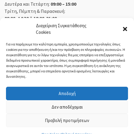
Δευτέρα και Τετάρτη:
09:00 – 15:00
Τρίτη, Πέμπτη & Παρασκευή:
09:00 -14:30
&
18:00-21:00
Σάββατο:
09:00 – 14:30
Διαχείριση Συγκατάθεσης
Cookies
Κυριακή:
Κλειστά
Για να παρέχουμε την καλύτερη εμπειρία, χρησιμοποιούμε τεχνολογίες όπως
cookies για την αποθήκευση ή/και την πρόσβαση σε πληροφορίες συσκευών. Η
συγκατάθεση για τις εν λόγω τεχνολογίες θα μας επιτρέψει να επεξεργαστούμε
δεδομένα προσωπικού χαρακτήρα, όπως συμπεριφορά περιήγησης ή μοναδικά
ΕΚΘΕΣΗ ΟΡΕΣΤΙΑΔΑ:
αναγνωριστικά σε αυτόν τον ιστότοπο. Η μη συγκατάθεση ή η ανάκληση της
συγκατάθεσης, μπορεί να επηρεάσει αρνητικά ορισμένες λειτουργίες και
δυνατότητες.
Δευτέρα, Τετάρτη:
08:30 – 14:30
Τρίτη, Πέμπτη, Παρασκευή:
08:30 – 14:00 & 18:00 – 21:00
Αποδοχή
Σάββατο:
08:30 – 14:30
Κυριακή:
Κλειστά
Δεν αποδέχομαι
Προβολή προτιμήσεων
ΤΙ-ΜΙ Τσολακίδης
- ©2021 | ΓΕΜΗ:
54004221000