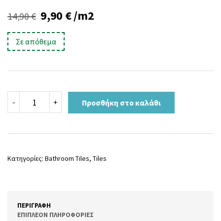
Original
Η
9,90
€
/m2
14,90
€
price
τρέχουσα
Σε απόθεμα
was:
τιμή
14,90 €.
είναι:
9,90 €.
KOBE
-
+
Προσθήκη στο καλάθι
BEIGE
ποσότητα
Κατηγορίες:
Bathroom Tiles
,
Tiles
ΠΕΡΙΓΡΑΦΉ
ΕΠΙΠΛΈΟΝ ΠΛΗΡΟΦΟΡΊΕΣ