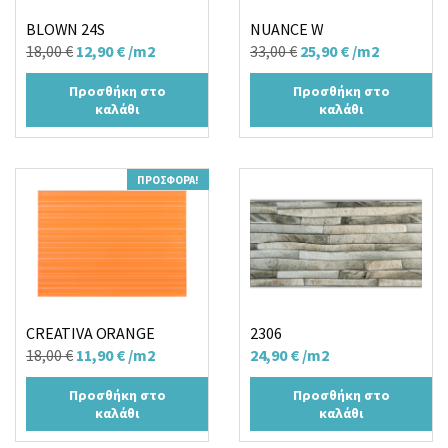
BLOWN 24S
NUANCE W
Original
Η
Original
Η
18,00
€
12,90
€
/m2
33,00
€
25,90
€
/m2
price
τρέχουσα
price
τρέχουσα
Προσθήκη στο
Προσθήκη στο
was:
τιμή
was:
τιμή
καλάθι
καλάθι
18,00 €.
είναι:
33,00 €.
είναι:
12,90 €.
25,90 €.
ΠΡΟΣΦΟΡΆ!
CREATIVA ORANGE
2306
Original
Η
18,00
€
11,90
€
/m2
24,90
€
/m2
price
τρέχουσα
Προσθήκη στο
Προσθήκη στο
was:
τιμή
καλάθι
καλάθι
18,00 €.
είναι: