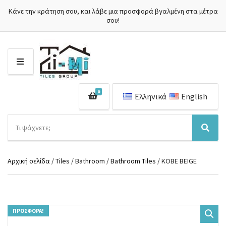
Κάνε την κράτηση σου, και λάβε μια προσφορά βγαλμένη στα μέτρα
σου!
Μ
Ε
Ν
0
Ο
Ελληνικά
English
Ύ
Α
ν
Ό
Α
α
ν
ν
ζ
ο
α
ή
Αρχική σελίδα
/
Tiles
/
Bathroom
/
Bathroom Tiles
/ KOBE BEIGE
μ
ζ
τ
α
ή
η
κ
τ
σ
α
η
η
τ
σ
π
ΠΡΟΣΦΟΡΆ!
η
η
ρ
γ