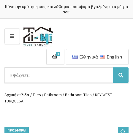
Κάνε την κράτηση σου, και λάβε μια προσφορά βγαλμένη στα μέτρα
σου!
Μ
Ε
Ν
0
Ο
Ελληνικά
English
Ύ
Α
ν
Ό
Α
α
ν
ν
ζ
ο
α
ή
Αρχική σελίδα
/
Tiles
/
Bathroom
/
Bathroom Tiles
/ KEY WEST
μ
ζ
τ
TURQUESA
α
ή
η
κ
τ
σ
α
η
η
τ
σ
π
η
η
ρ
γ
ΠΡΟΣΦΟΡΆ!