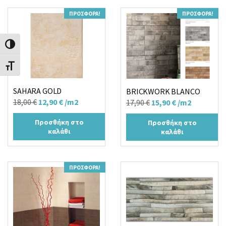
ΠΡΟΣΦΟΡΆ!
ΠΡΟΣΦΟΡΆ!
Εναλλαγή Υψηλής Αντίθεσης
Εναλλαγή Μεγέθους Γραμμάτων
SAHARA GOLD
BRICKWORK BLANCO
Original
Η
Original
Η
18,00
€
12,90
€
/m2
17,90
€
15,90
€
/m2
price
τρέχουσα
price
τρέχουσα
Προσθήκη στο
Προσθήκη στο
was:
τιμή
was:
τιμή
καλάθι
καλάθι
18,00 €.
είναι:
17,90 €.
είναι:
12,90 €.
15,90 €.
ΠΡΟΣΦΟΡΆ!