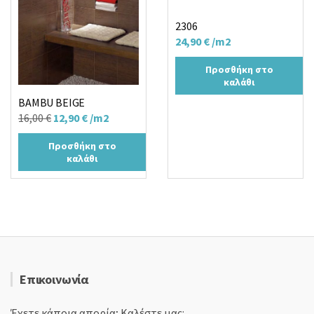
2306
24,90
€
/m2
Προσθήκη στο
καλάθι
BAMBU BEIGE
Original
Η
16,00
€
12,90
€
/m2
price
τρέχουσα
Προσθήκη στο
was:
τιμή
καλάθι
16,00 €.
είναι:
12,90 €.
Επικοινωνία
Έχετε κάποια απορία; Καλέστε μας: