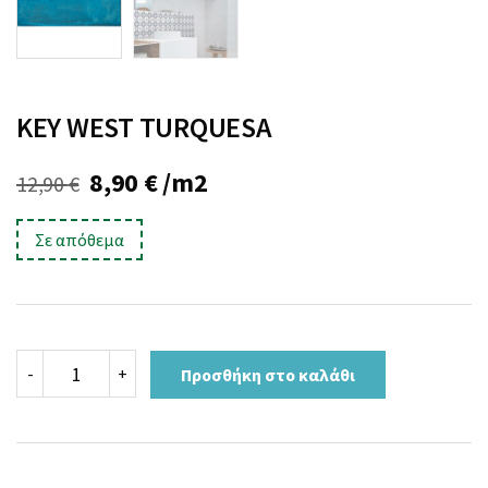
KEY WEST TURQUESA
Original
Η
8,90
€
/m2
12,90
€
price
τρέχουσα
Σε απόθεμα
was:
τιμή
12,90 €.
είναι:
8,90 €.
KEY
-
+
Προσθήκη στο καλάθι
WEST
TURQUESA
ποσότητα