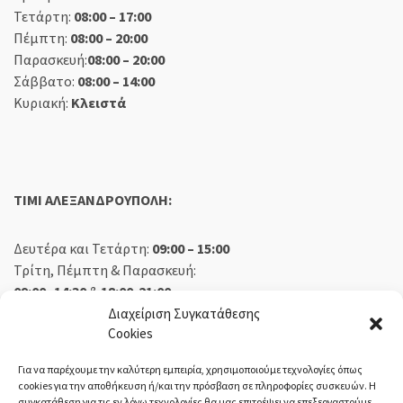
Τετάρτη:
08:00 – 17:00
Πέμπτη:
08:00 – 20:00
Παρασκευή:
08:00 – 20:00
Σάββατο:
08:00 – 14:00
Κυριακή:
Κλειστά
TIMI ΑΛΕΞΑΝΔΡΟΥΠΟΛΗ:
Δευτέρα και Τετάρτη:
09:00 – 15:00
Τρίτη, Πέμπτη & Παρασκευή:
09:00 -14:30
&
18:00-21:00
Σάββατο:
09:00 – 14:30
Διαχείριση Συγκατάθεσης
Cookies
Κυριακή:
Κλειστά
Για να παρέχουμε την καλύτερη εμπειρία, χρησιμοποιούμε τεχνολογίες όπως
cookies για την αποθήκευση ή/και την πρόσβαση σε πληροφορίες συσκευών. Η
συγκατάθεση για τις εν λόγω τεχνολογίες θα μας επιτρέψει να επεξεργαστούμε