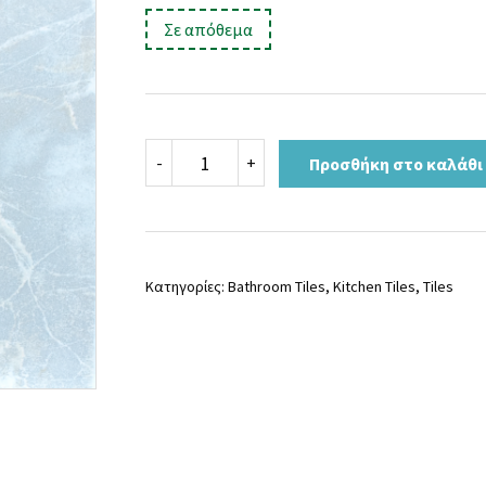
price
τρέχουσα
:
Σε απόθεμα
was:
τιμή
16,00 €.
είναι:
11,90 €.
ITACA
-
+
Προσθήκη στο καλάθι
GRIS
ποσότητα
Κατηγορίες:
Bathroom Tiles
,
Kitchen Tiles
,
Tiles