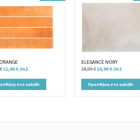
 ORANGE
ELEGANCE IVORY
Original
Η
Original
Η
€
11,90
€
/m2
18,00
€
10,90
€
/m2
price
τρέχουσα
price
τρέχουσα
was:
τιμή
was:
τιμή
οσθήκη στο καλάθι
Προσθήκη στο καλάθι
18,00 €.
είναι:
18,00 €.
είναι:
11,90 €.
10,90 €.