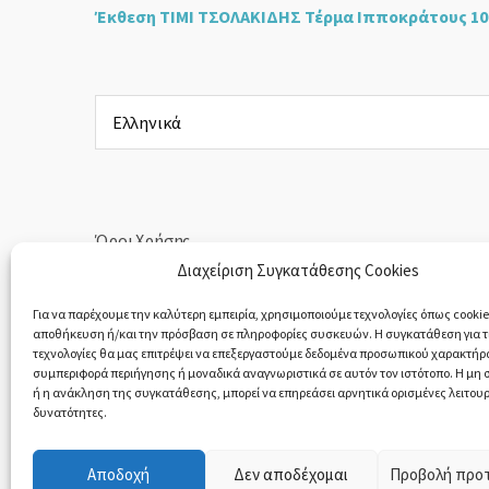
Έκθεση ΤΙΜΙ ΤΣΟΛΑΚΙΔΗΣ Τέρμα Ιπποκράτους 10
Επιλέξτε
μια
γλώσσα
Όροι Χρήσης
Διαχείριση Συγκατάθεσης Cookies
Πολιτική Απορρήτου
Για να παρέχουμε την καλύτερη εμπειρία, χρησιμοποιούμε τεχνολογίες όπως cookies
αποθήκευση ή/και την πρόσβαση σε πληροφορίες συσκευών. Η συγκατάθεση για τι
Υπαναχώρηση & Επιστροφές Προϊόντων
τεχνολογίες θα μας επιτρέψει να επεξεργαστούμε δεδομένα προσωπικού χαρακτήρ
συμπεριφορά περιήγησης ή μοναδικά αναγνωριστικά σε αυτόν τον ιστότοπο. Η μη
ή η ανάκληση της συγκατάθεσης, μπορεί να επηρεάσει αρνητικά ορισμένες λειτουρ
δυνατότητες.
Αποδοχή
Δεν αποδέχομαι
Προβολή προ