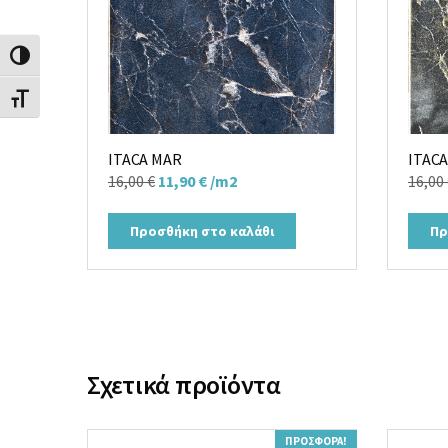
Εναλλαγή Υψηλής Αντίθεσης
Εναλλαγή Μεγέθους Γραμμάτων
ITACA MAR
ITAC
Original
Η
16,00
€
11,90
€
/m2
16,00
price
τρέχουσα
was:
τιμή
Προσθήκη στο καλάθι
Πρ
16,00 €.
είναι:
11,90 €.
Σχετικά προϊόντα
ΠΡΟΣΦΟΡΆ!