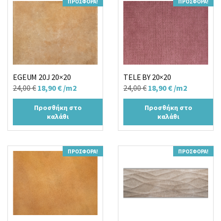
ΠΡΟΣΦΟΡΆ!
ΠΡΟΣΦΟΡΆ!
EGEUM 20J 20×20
TELE BY 20×20
Original
Η
Original
Η
24,00
€
18,90
€
/m2
24,00
€
18,90
€
/m2
price
τρέχουσα
price
τρέχουσα
Προσθήκη στο
Προσθήκη στο
was:
τιμή
was:
τιμή
καλάθι
καλάθι
24,00 €.
είναι:
24,00 €.
είναι:
18,90 €.
18,90 €.
ΠΡΟΣΦΟΡΆ!
ΠΡΟΣΦΟΡΆ!