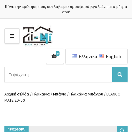
Κάνε την κράτηση σου, και λάβε μια προσφορά βγαλμένη στα μέτρα
σου!
Μ
Ε
Ν
0
Ο
Ελληνικά
English
Ύ
Α
ν
Ό
Α
α
ν
ν
ζ
ο
α
ή
Αρχική σελίδα
/
Πλακάκια
/
Μπάνιο
/
Πλακάκια Μπάνιου
/ BLANCO
μ
ζ
τ
MATE 20×50
α
ή
η
κ
τ
σ
α
η
η
τ
σ
π
η
η
ρ
γ
ΠΡΟΣΦΟΡΆ!