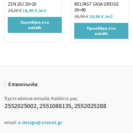
ZEN 20J 20×20
BELFAST GIGA GREIGE
30×90
Original
Η
24,00
€
18,90
€
/m2
Original
Η
28,90
€
24,90
€
/m2
price
τρέχουσα
Προσθήκη στο
price
τρέχουσα
was:
τιμή
καλάθι
Προσθήκη στο
was:
τιμή
24,00 €.
είναι:
καλάθι
28,90 €.
είναι:
18,90 €.
24,90 €.
Επικοινωνία
Έχετε κάποια απορία; Καλέστε μας:
2552025002, 2551088135, 2552025288
email:
a-design@otenet.gr