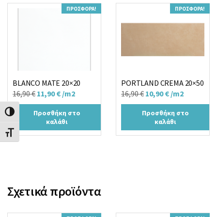
ΠΡΟΣΦΟΡΆ!
ΠΡΟΣΦΟΡΆ!
BLANCO MATE 20×20
PORTLAND CREMA 20×50
Original
Η
Original
Η
16,90
€
11,90
€
/m2
16,90
€
10,90
€
/m2
price
τρέχουσα
price
τρέχουσα
Προσθήκη στο
Προσθήκη στο
Εναλλαγή Υψηλής Αντίθεσης
was:
τιμή
was:
τιμή
καλάθι
καλάθι
16,90 €.
είναι:
16,90 €.
είναι:
Εναλλαγή Μεγέθους Γραμμάτων
11,90 €.
10,90 €.
Σχετικά προϊόντα