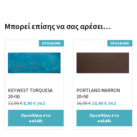
Μπορεί επίσης να σας αρέσει…
ΠΡΟΣΦΟΡΆ!
ΠΡΟΣΦΟΡΆ!
KEY WEST TURQUESA
PORTLAND MARRON
20×50
20×50
Original
Η
Original
Η
12,90
€
8,90
€
/m2
16,90
€
10,90
€
/m2
price
τρέχουσα
price
τρέχουσα
Προσθήκη στο
Προσθήκη στο
was:
τιμή
was:
τιμή
καλάθι
καλάθι
12,90 €.
είναι:
16,90 €.
είναι:
8,90 €.
10,90 €.