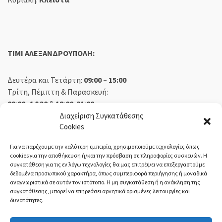
TIMI ΑΛΕΞΑΝΔΡΟΥΠΟΛΗ:
Δευτέρα και Τετάρτη:
09:00 – 15:00
Τρίτη, Πέμπτη & Παρασκευή:
09:00 -14:30
&
18:00-21:00
Σάββατο:
09:00 – 14:30
Διαχείριση Συγκατάθεσης
Cookies
Κυριακή:
Κλειστά
Για να παρέχουμε την καλύτερη εμπειρία, χρησιμοποιούμε τεχνολογίες όπως
cookies για την αποθήκευση ή/και την πρόσβαση σε πληροφορίες συσκευών. Η
συγκατάθεση για τις εν λόγω τεχνολογίες θα μας επιτρέψει να επεξεργαστούμε
δεδομένα προσωπικού χαρακτήρα, όπως συμπεριφορά περιήγησης ή μοναδικά
ΕΚΘΕΣΗ ΟΡΕΣΤΙΑΔΑ:
αναγνωριστικά σε αυτόν τον ιστότοπο. Η μη συγκατάθεση ή η ανάκληση της
συγκατάθεσης, μπορεί να επηρεάσει αρνητικά ορισμένες λειτουργίες και
δυνατότητες.
Δευτέρα, Τετάρτη:
08:30 – 14:30
Τρίτη, Πέμπτη, Παρασκευή:
08:30 – 14:00 & 18:00 – 21:00