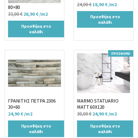
KENIA PERLA MATT R
Original
Η
24,00
€
18,90
€
/m2
80×80
price
τρέχουσα
Original
Η
33,00
€
28,90
€
/m2
Προσθήκη στο
was:
τιμή
price
τρέχουσα
καλάθι
24,00 €.
είναι:
Προσθήκη στο
was:
τιμή
καλάθι
18,90 €.
33,00 €.
είναι:
28,90 €.
ΠΡΟΣΦΟΡΆ!
ΓΡΑΝΙΤΗΣ ΠΕΤΡΑ 2306
MARMO STATUARIO
30×60
MATT 60X120
Original
Η
24,90
€
/m2
30,00
€
24,90
€
/m2
price
τρέχουσα
Προσθήκη στο
Προσθήκη στο
was:
τιμή
καλάθι
καλάθι
30,00 €.
είναι: