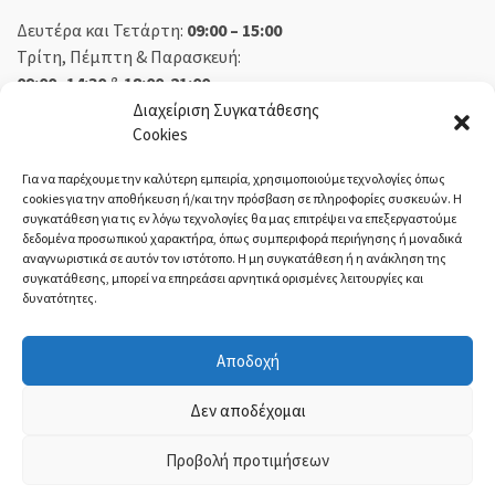
Δευτέρα και Τετάρτη:
09:00 – 15:00
Τρίτη, Πέμπτη & Παρασκευή:
09:00 -14:30
&
18:00-21:00
Σάββατο:
09:00 – 14:30
Διαχείριση Συγκατάθεσης
Cookies
Κυριακή:
Κλειστά
Για να παρέχουμε την καλύτερη εμπειρία, χρησιμοποιούμε τεχνολογίες όπως
cookies για την αποθήκευση ή/και την πρόσβαση σε πληροφορίες συσκευών. Η
συγκατάθεση για τις εν λόγω τεχνολογίες θα μας επιτρέψει να επεξεργαστούμε
δεδομένα προσωπικού χαρακτήρα, όπως συμπεριφορά περιήγησης ή μοναδικά
ΕΚΘΕΣΗ ΟΡΕΣΤΙΑΔΑ:
αναγνωριστικά σε αυτόν τον ιστότοπο. Η μη συγκατάθεση ή η ανάκληση της
συγκατάθεσης, μπορεί να επηρεάσει αρνητικά ορισμένες λειτουργίες και
δυνατότητες.
Δευτέρα, Τετάρτη:
08:30 – 14:30
Τρίτη, Πέμπτη, Παρασκευή:
08:30 – 14:00 & 18:00 – 21:00
Αποδοχή
Σάββατο:
08:30 – 14:30
Κυριακή:
Κλειστά
Δεν αποδέχομαι
Προβολή προτιμήσεων