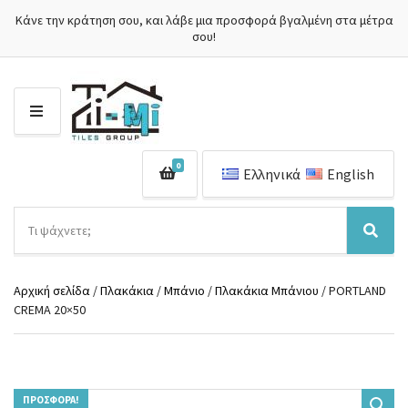
Κάνε την κράτηση σου, και λάβε μια προσφορά βγαλμένη στα μέτρα
σου!
Μ
Ε
Ν
0
Ο
Ελληνικά
English
Ύ
Α
ν
Ό
Α
α
ν
ν
ζ
ο
α
ή
Αρχική σελίδα
/
Πλακάκια
/
Μπάνιο
/
Πλακάκια Μπάνιου
/ PORTLAND
μ
ζ
τ
CREMA 20×50
α
ή
η
κ
τ
σ
α
η
η
τ
σ
π
η
η
ρ
γ
ΠΡΟΣΦΟΡΆ!