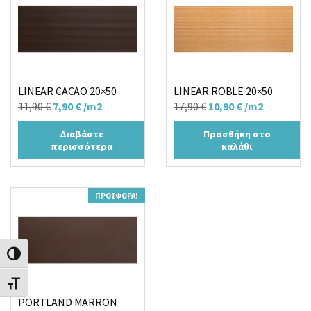
LINEAR CACAO 20×50
LINEAR ROBLE 20×50
Original
Η
Original
Η
11,90
€
7,90
€
/m2
17,90
€
10,90
€
/m2
price
τρέχουσα
price
τρέχουσα
Διαβάστε
Προσθήκη στο
was:
τιμή
was:
τιμή
περισσότερα
καλάθι
11,90 €.
είναι:
17,90 €.
είναι:
7,90 €.
10,90 €.
ΠΡΟΣΦΟΡΆ!
Εναλλαγή Υψηλής Αντίθεσης
Εναλλαγή Μεγέθους Γραμμάτων
PORTLAND MARRON