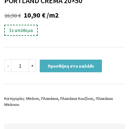
PORTLAND CREMA 20×50
Original
Η
10,90
€
/m2
16,90
€
price
τρέχουσα
Σε απόθεμα
was:
τιμή
16,90 €.
είναι:
10,90 €.
PORTLAND
-
+
Προσθήκη στο καλάθι
CREMA
20x50
ποσότητα
Κατηγορίες:
Μπάνιο
,
Πλακάκια
,
Πλακάκια Κουζίνας
,
Πλακάκια
Μπάνιου