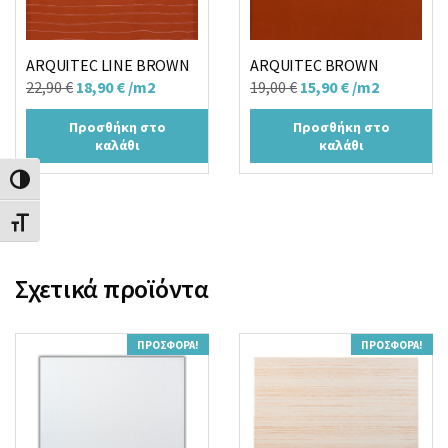
ARQUITEC LINE BROWN
ARQUITEC BROWN
Original
Η
Original
Η
22,90
€
18,90
€
/m2
19,00
€
15,90
€
/m2
price
τρέχουσα
price
τρέχουσα
Προσθήκη στο
Προσθήκη στο
was:
τιμή
was:
τιμή
καλάθι
καλάθι
22,90 €.
είναι:
19,00 €.
είναι:
18,90 €.
15,90 €.
Εναλλαγή Υψηλής Αντίθεσης
Εναλλαγή Μεγέθους Γραμμάτων
Σχετικά προϊόντα
ΠΡΟΣΦΟΡΆ!
ΠΡΟΣΦΟΡΆ!