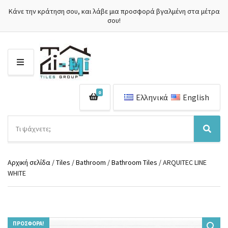
Κάνε την κράτηση σου, και λάβε μια προσφορά βγαλμένη στα μέτρα
σου!
Μ
Ε
Ν
0
Ο
Ελληνικά
English
Ύ
Α
ν
Ό
Α
α
ν
ν
ζ
ο
α
ή
Αρχική σελίδα
/
Tiles
/
Bathroom
/
Bathroom Tiles
/ ARQUITEC LINE
μ
ζ
τ
WHITE
α
ή
η
κ
τ
σ
α
η
η
τ
σ
π
η
η
ρ
γ
ΠΡΟΣΦΟΡΆ!