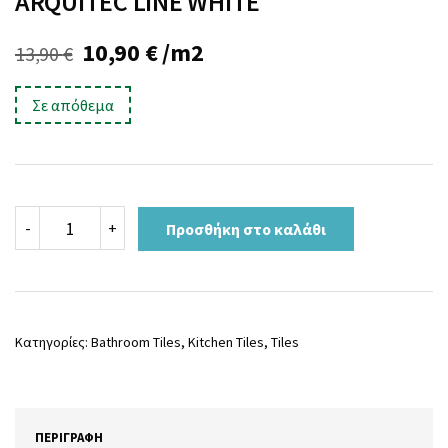
ARQUITEC LINE WHITE
Original
Η
10,90
€
/m2
13,90
€
price
τρέχουσα
Σε απόθεμα
was:
τιμή
13,90 €.
είναι:
10,90 €.
ARQUITEC
-
+
Προσθήκη στο καλάθι
LINE
WHITE
ποσότητα
Κατηγορίες:
Bathroom Tiles
,
Kitchen Tiles
,
Tiles
ΠΕΡΙΓΡΑΦΉ