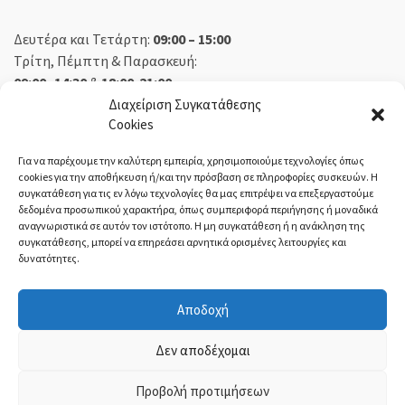
Δευτέρα και Τετάρτη:
09:00 – 15:00
Τρίτη, Πέμπτη & Παρασκευή:
09:00 -14:30
&
18:00-21:00
Σάββατο:
09:00 – 14:30
Διαχείριση Συγκατάθεσης
Cookies
Κυριακή:
Κλειστά
Για να παρέχουμε την καλύτερη εμπειρία, χρησιμοποιούμε τεχνολογίες όπως
cookies για την αποθήκευση ή/και την πρόσβαση σε πληροφορίες συσκευών. Η
συγκατάθεση για τις εν λόγω τεχνολογίες θα μας επιτρέψει να επεξεργαστούμε
δεδομένα προσωπικού χαρακτήρα, όπως συμπεριφορά περιήγησης ή μοναδικά
ΕΚΘΕΣΗ ΟΡΕΣΤΙΑΔΑ:
αναγνωριστικά σε αυτόν τον ιστότοπο. Η μη συγκατάθεση ή η ανάκληση της
συγκατάθεσης, μπορεί να επηρεάσει αρνητικά ορισμένες λειτουργίες και
δυνατότητες.
Δευτέρα, Τετάρτη:
08:30 – 14:30
Τρίτη, Πέμπτη, Παρασκευή:
08:30 – 14:00 & 18:00 – 21:00
Αποδοχή
Σάββατο:
08:30 – 14:30
Κυριακή:
Κλειστά
Δεν αποδέχομαι
Προβολή προτιμήσεων