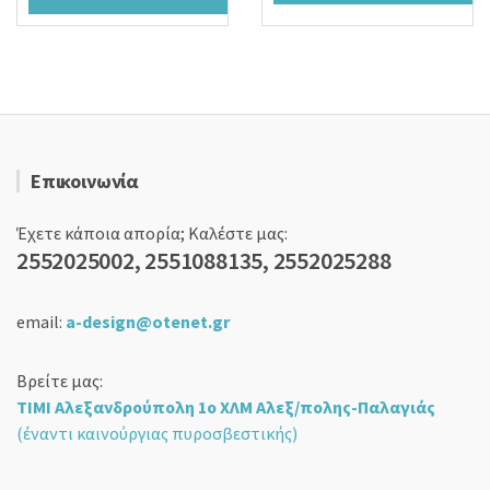
22,90 €.
είναι:
27,90 €.
19,90 €.
Επικοινωνία
Έχετε κάποια απορία; Καλέστε μας:
2552025002, 2551088135, 2552025288
email:
a-design@otenet.gr
Βρείτε μας:
ΤΙΜΙ Αλεξανδρούπολη 1ο ΧΛΜ Αλεξ/πολης-Παλαγιάς
(έναντι καινούργιας πυροσβεστικής)