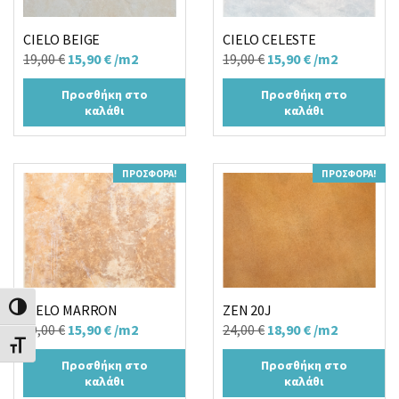
CIELO BEIGE
CIELO CELESTE
Original
Η
Original
Η
19,00
€
15,90
€
/m2
19,00
€
15,90
€
/m2
price
τρέχουσα
price
τρέχουσα
Προσθήκη στο
Προσθήκη στο
was:
τιμή
was:
τιμή
καλάθι
καλάθι
19,00 €.
είναι:
19,00 €.
είναι:
15,90 €.
15,90 €.
ΠΡΟΣΦΟΡΆ!
ΠΡΟΣΦΟΡΆ!
CIELO MARRON
ZEN 20J
Εναλλαγή Υψηλής Αντίθεσης
Original
Η
Original
Η
19,00
€
15,90
€
/m2
24,00
€
18,90
€
/m2
Εναλλαγή Μεγέθους Γραμμάτων
price
τρέχουσα
price
τρέχουσα
Προσθήκη στο
Προσθήκη στο
was:
τιμή
was:
τιμή
καλάθι
καλάθι
19,00 €.
είναι:
24,00 €.
είναι: