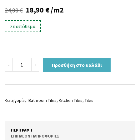
Original
Η
18,90
€
/m2
24,00
€
price
τρέχουσα
Σε απόθεμα
was:
τιμή
24,00 €.
είναι:
18,90 €.
ZEN
-
+
Προσθήκη στο καλάθι
20H
ποσότητα
Κατηγορίες:
Bathroom Tiles
,
Kitchen Tiles
,
Tiles
ΠΕΡΙΓΡΑΦΉ
ΕΠΙΠΛΈΟΝ ΠΛΗΡΟΦΟΡΊΕΣ