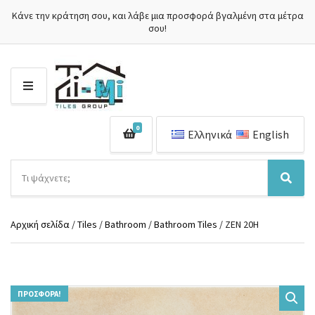
Κάνε την κράτηση σου, και λάβε μια προσφορά βγαλμένη στα μέτρα
σου!
Μ
Ε
Ν
0
Ο
Ελληνικά
English
Ύ
Α
ν
Ό
Α
α
ν
ν
ζ
ο
α
ή
Αρχική σελίδα
/
Tiles
/
Bathroom
/
Bathroom Tiles
/ ZEN 20H
μ
ζ
τ
α
ή
η
κ
τ
σ
α
η
η
τ
σ
π
ΠΡΟΣΦΟΡΆ!
η
η
ρ
γ