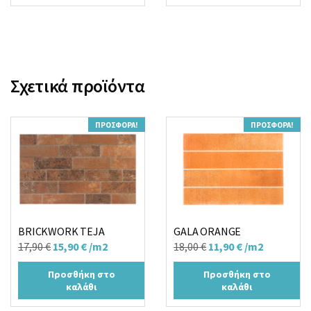
15,90 €.
18,90 €.
Σχετικά προϊόντα
ΠΡΟΣΦΟΡΆ!
ΠΡΟΣΦΟΡΆ!
BRICKWORK TEJA
GALA ORANGE
Original
Η
Original
Η
17,90
€
15,90
€
/m2
18,00
€
11,90
€
/m2
price
τρέχουσα
price
τρέχουσα
Προσθήκη στο
Προσθήκη στο
was:
τιμή
was:
τιμή
καλάθι
καλάθι
17,90 €.
είναι:
18,00 €.
είναι: