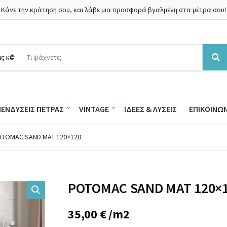
Κάνε την κράτηση σου, και λάβε μια προσφορά βγαλμένη στα μέτρα σου!
Α
ν
Α
α
ν
ζ
α
ή
ζ
τ
ή
ΠΕΝΔΎΣΕΙΣ ΠΈΤΡΑΣ
VINTAGE
ΙΔΈΕΣ & ΛΎΣΕΙΣ
ΕΠΙΚΟΙΝΩΝ
η
τ
σ
η
η
σ
OTOMAC SAND MAT 120×120
π
η
ρ
ο
ϊ
ό
POTOMAC SAND MAT 120×
ν
τ
ω
35,00
€
/m2
ν