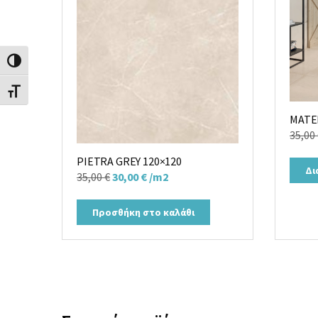
Εναλλαγή Υψηλής Αντίθεσης
Εναλλαγή Μεγέθους Γραμμάτων
MATE
35,00
PIETRA GREY 120×120
Δι
Original
Η
35,00
€
30,00
€
/m2
price
τρέχουσα
was:
τιμή
Προσθήκη στο καλάθι
35,00 €.
είναι:
30,00 €.