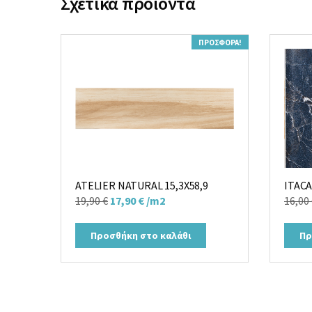
Σχετικά προϊόντα
ΠΡΟΣΦΟΡΆ!
ATELIER NATURAL 15,3X58,9
ITACA
Original
Η
19,90
€
17,90
€
/m2
16,00
price
τρέχουσα
was:
τιμή
Προσθήκη στο καλάθι
Πρ
19,90 €.
είναι:
17,90 €.