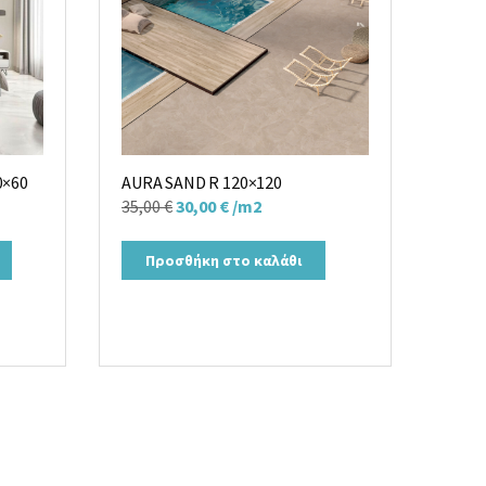
0×60
AURA SAND R 120×120
Original
Η
35,00
€
30,00
€
/m2
price
τρέχουσα
was:
τιμή
Προσθήκη στο καλάθι
35,00 €.
είναι:
30,00 €.