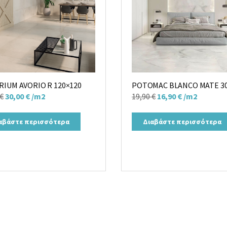
RIUM AVORIO R 120×120
POTOMAC BLANCO MATE 3
Original
Η
Original
Η
€
30,00
€
/m2
19,90
€
16,90
€
/m2
price
τρέχουσα
price
τρέχουσα
was:
τιμή
was:
τιμή
αβάστε περισσότερα
Διαβάστε περισσότερα
35,00 €.
είναι:
19,90 €.
είναι:
30,00 €.
16,90 €.