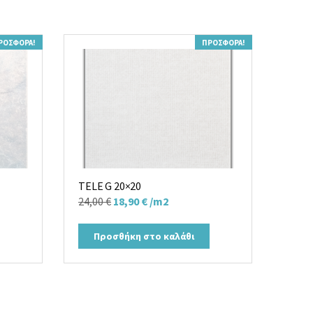
ΡΟΣΦΟΡΆ!
ΠΡΟΣΦΟΡΆ!
TELE G 20×20
Original
Η
24,00
€
18,90
€
/m2
price
τρέχουσα
was:
τιμή
Προσθήκη στο καλάθι
24,00 €.
είναι:
18,90 €.