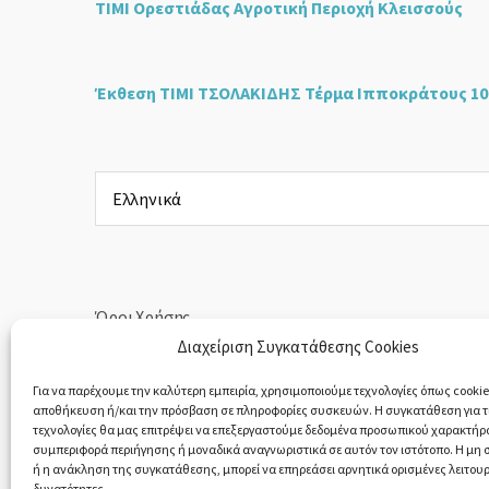
ΤΙΜΙ Ορεστιάδας Αγροτική Περιοχή Κλεισσούς
Έκθεση ΤΙΜΙ ΤΣΟΛΑΚΙΔΗΣ Τέρμα Ιπποκράτους 10
Επιλέξτε
μια
γλώσσα
Όροι Χρήσης
Διαχείριση Συγκατάθεσης Cookies
Πολιτική Απορρήτου
Για να παρέχουμε την καλύτερη εμπειρία, χρησιμοποιούμε τεχνολογίες όπως cookies
αποθήκευση ή/και την πρόσβαση σε πληροφορίες συσκευών. Η συγκατάθεση για τι
Υπαναχώρηση & Επιστροφές Προϊόντων
τεχνολογίες θα μας επιτρέψει να επεξεργαστούμε δεδομένα προσωπικού χαρακτήρ
συμπεριφορά περιήγησης ή μοναδικά αναγνωριστικά σε αυτόν τον ιστότοπο. Η μη
ή η ανάκληση της συγκατάθεσης, μπορεί να επηρεάσει αρνητικά ορισμένες λειτουρ
δυνατότητες.