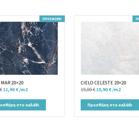
ΠΡΟΣΦΟΡΆ!
Π
 MAR 20×20
CIELO CELESTE 20×20
Original
Η
Original
Η
€
11,90
€
/m2
19,00
€
15,90
€
/m2
price
τρέχουσα
price
τρέχουσα
was:
τιμή
was:
τιμή
οσθήκη στο καλάθι
Προσθήκη στο καλάθι
16,00 €.
είναι:
19,00 €.
είναι:
11,90 €.
15,90 €.