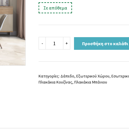
:
Σε απόθεμα
POTOMAC
-
+
Προσθήκη στο καλάθι
SAND
MAT
120x120
ποσότητα
Κατηγορίες:
Δάπεδο
,
Εξωτερικού Χώρου
,
Εσωτερικ
Πλακάκια Κουζίνας
,
Πλακάκια Μπάνιου