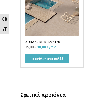
Εναλλαγή Υψηλής Αντίθεσης
Εναλλαγή Μεγέθους Γραμμάτων
AURA SAND R 120×120
Original
Η
35,00
€
30,00
€
/m2
price
τρέχουσα
was:
τιμή
Προσθήκη στο καλάθι
35,00 €.
είναι:
30,00 €.
Σχετικά προϊόντα