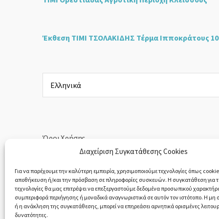
Έκθεση ΤΙΜΙ ΤΣΟΛΑΚΙΔΗΣ Τέρμα Ιπποκράτους 10
Επιλέξτε
μια
γλώσσα
Όροι Χρήσης
Διαχείριση Συγκατάθεσης Cookies
Πολιτική Απορρήτου
Για να παρέχουμε την καλύτερη εμπειρία, χρησιμοποιούμε τεχνολογίες όπως cookies
αποθήκευση ή/και την πρόσβαση σε πληροφορίες συσκευών. Η συγκατάθεση για τι
Υπαναχώρηση & Επιστροφές Προϊόντων
τεχνολογίες θα μας επιτρέψει να επεξεργαστούμε δεδομένα προσωπικού χαρακτήρ
συμπεριφορά περιήγησης ή μοναδικά αναγνωριστικά σε αυτόν τον ιστότοπο. Η μη
ή η ανάκληση της συγκατάθεσης, μπορεί να επηρεάσει αρνητικά ορισμένες λειτουρ
δυνατότητες.