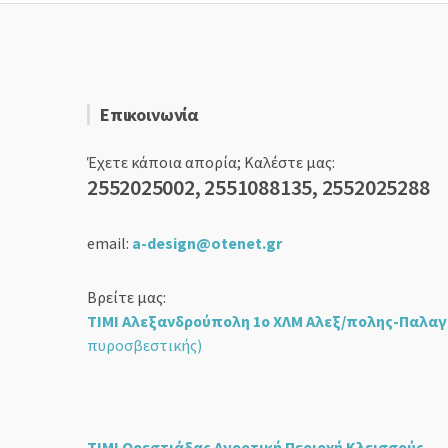
Επικοινωνία
Έχετε κάποια απορία; Καλέστε μας:
2552025002, 2551088135, 2552025288
email:
a-design@otenet.gr
Βρείτε μας:
ΤΙΜΙ Αλεξανδρούπολη 1ο ΧΛΜ Αλεξ/πολης-Παλαγ
πυροσβεστικής)
ΤΙΜΙ Ορεστιάδας Αγροτική Περιοχή Κλεισσούς