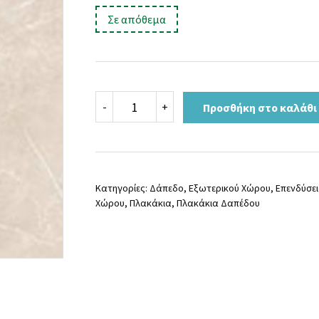
price
τρέχουσα
:
Σε απόθεμα
was:
τιμή
35,00 €.
είναι:
30,00 €.
PIETRA
-
+
Προσθήκη στο καλάθι
GREY
120x120
ποσότητα
Κατηγορίες:
Δάπεδο
,
Εξωτερικού Χώρου
,
Επενδύσε
Χώρου
,
Πλακάκια
,
Πλακάκια Δαπέδου