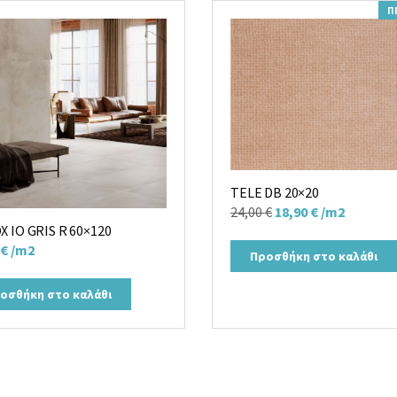
Π
TELE DB 20×20
Original
Η
24,00
€
18,90
€
/m2
 IO GRIS R 60×120
price
τρέχουσα
€
/m2
was:
τιμή
Προσθήκη στο καλάθι
24,00 €.
είναι:
οσθήκη στο καλάθι
18,90 €.