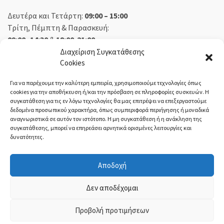
Δευτέρα και Τετάρτη:
09:00 – 15:00
Τρίτη, Πέμπτη & Παρασκευή:
09:00 -14:30
&
18:00-21:00
Σάββατο:
09:00 – 14:30
Διαχείριση Συγκατάθεσης
Cookies
Κυριακή:
Κλειστά
Για να παρέχουμε την καλύτερη εμπειρία, χρησιμοποιούμε τεχνολογίες όπως
cookies για την αποθήκευση ή/και την πρόσβαση σε πληροφορίες συσκευών. Η
συγκατάθεση για τις εν λόγω τεχνολογίες θα μας επιτρέψει να επεξεργαστούμε
δεδομένα προσωπικού χαρακτήρα, όπως συμπεριφορά περιήγησης ή μοναδικά
ΕΚΘΕΣΗ ΟΡΕΣΤΙΑΔΑ:
αναγνωριστικά σε αυτόν τον ιστότοπο. Η μη συγκατάθεση ή η ανάκληση της
συγκατάθεσης, μπορεί να επηρεάσει αρνητικά ορισμένες λειτουργίες και
δυνατότητες.
Δευτέρα, Τετάρτη:
08:30 – 14:30
Τρίτη, Πέμπτη, Παρασκευή:
08:30 – 14:00 & 18:00 – 21:00
Αποδοχή
Σάββατο:
08:30 – 14:30
Κυριακή:
Κλειστά
Δεν αποδέχομαι
Προβολή προτιμήσεων