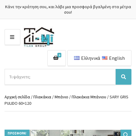
Κάνε την κράτηση σου, και λάβε μια προσφορά βγαλμένη στα μέτρα
σου!
Μ
Ε
Ν
0
Ο
Ελληνικά
English
Ύ
Α
ν
Ό
Α
α
ν
ν
ζ
ο
α
ή
Αρχική σελίδα
/
Πλακάκια
/
Μπάνιο
/
Πλακάκια Μπάνιου
/ SARY GRIS
μ
ζ
τ
PULIDO 60×120
α
ή
η
κ
τ
σ
α
η
η
τ
σ
π
η
η
ρ
γ
ΠΡΟΣΦΟΡΆ!