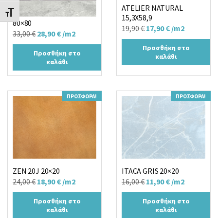
ATELIER NATURAL
KENIA PERLA MATT R
Εναλλαγή Μεγέθους Γραμμάτων
15,3X58,9
80×80
Original
Η
19,90
€
17,90
€
/m2
Original
Η
33,00
€
28,90
€
/m2
price
τρέχουσα
price
τρέχουσα
Προσθήκη στο
was:
τιμή
Προσθήκη στο
was:
τιμή
καλάθι
καλάθι
19,90 €.
είναι:
33,00 €.
είναι:
17,90 €.
28,90 €.
ΠΡΟΣΦΟΡΆ!
ΠΡΟΣΦΟΡΆ!
ZEN 20J 20×20
ITACA GRIS 20×20
Original
Η
Original
Η
24,00
€
18,90
€
/m2
16,00
€
11,90
€
/m2
price
τρέχουσα
price
τρέχουσα
Προσθήκη στο
Προσθήκη στο
was:
τιμή
was:
τιμή
καλάθι
καλάθι
24,00 €.
είναι:
16,00 €.
είναι: