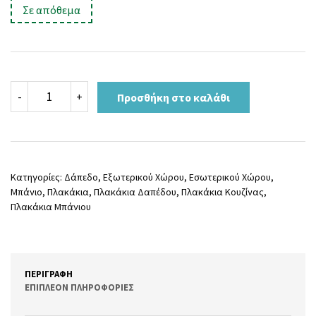
Σε απόθεμα
was:
τιμή
40,00 €.
είναι:
35,00 €.
SARY
-
+
Προσθήκη στο καλάθι
GRIS
PULIDO
60x120
ποσότητα
Κατηγορίες:
Δάπεδο
,
Εξωτερικού Χώρου
,
Εσωτερικού Χώρου
,
Μπάνιο
,
Πλακάκια
,
Πλακάκια Δαπέδου
,
Πλακάκια Κουζίνας
,
Πλακάκια Μπάνιου
ΠΕΡΙΓΡΑΦΉ
ΕΠΙΠΛΈΟΝ ΠΛΗΡΟΦΟΡΊΕΣ