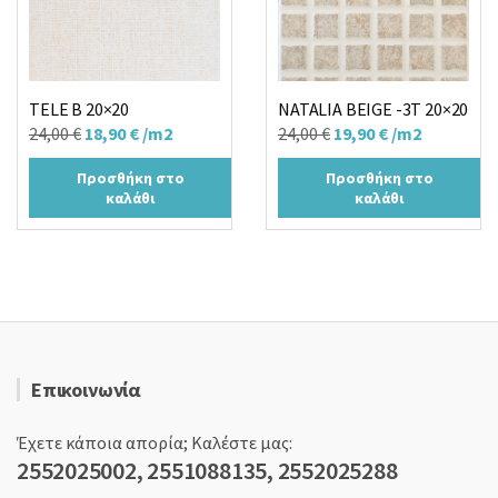
TELE B 20×20
NATALIA BEIGE -3T 20×20
Original
Η
Original
Η
24,00
€
18,90
€
/m2
24,00
€
19,90
€
/m2
price
τρέχουσα
price
τρέχουσα
Προσθήκη στο
Προσθήκη στο
was:
τιμή
was:
τιμή
καλάθι
καλάθι
24,00 €.
είναι:
24,00 €.
είναι:
18,90 €.
19,90 €.
Επικοινωνία
Έχετε κάποια απορία; Καλέστε μας:
2552025002, 2551088135, 2552025288