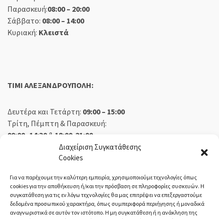
Παρασκευή:
08:00 – 20:00
Σάββατο:
08:00 – 14:00
Κυριακή:
Κλειστά
TIMI ΑΛΕΞΑΝΔΡΟΥΠΟΛΗ:
Δευτέρα και Τετάρτη:
09:00 – 15:00
Τρίτη, Πέμπτη & Παρασκευή:
09:00 -14:30
&
18:00-21:00
Σάββατο:
09:00 – 14:30
Διαχείριση Συγκατάθεσης
Cookies
Κυριακή:
Κλειστά
Για να παρέχουμε την καλύτερη εμπειρία, χρησιμοποιούμε τεχνολογίες όπως
cookies για την αποθήκευση ή/και την πρόσβαση σε πληροφορίες συσκευών. Η
συγκατάθεση για τις εν λόγω τεχνολογίες θα μας επιτρέψει να επεξεργαστούμε
δεδομένα προσωπικού χαρακτήρα, όπως συμπεριφορά περιήγησης ή μοναδικά
ΕΚΘΕΣΗ ΟΡΕΣΤΙΑΔΑ:
αναγνωριστικά σε αυτόν τον ιστότοπο. Η μη συγκατάθεση ή η ανάκληση της