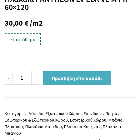
60×120
30,00
€
/m2
Σε απόθεμα
Πλακάκι
-
+
Προσθήκη στο καλάθι
PANTHEON
EV
EBR
VE
MT
R
Κατηγορίες:
Δάπεδο
,
Εξωτερικού Χώρου
,
Επενδύσεις Πέτρας
60x120
Εσωτερικού & Εξωτερικού Χώρου
,
Εσωτερικού Χώρου
,
Μπάνιο
,
ποσότητα
Πλακάκια
,
Πλακάκια Δαπέδου
,
Πλακάκια Κουζίνας
,
Πλακάκια
Μπάνιου