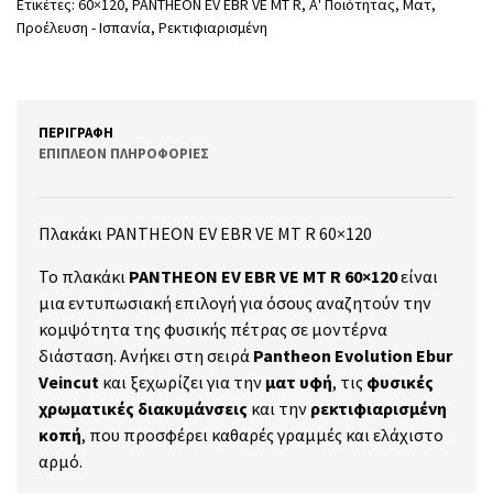
Ετικέτες:
60×120
,
PANTHEON EV EBR VE MT R
,
Α' Ποιότητας
,
Ματ
,
Προέλευση - Ισπανία
,
Ρεκτιφιαρισμένη
ΠΕΡΙΓΡΑΦΉ
ΕΠΙΠΛΈΟΝ ΠΛΗΡΟΦΟΡΊΕΣ
Πλακάκι PANTHEON EV EBR VE MT R 60×120
Το πλακάκι
PANTHEON EV EBR VE MT R 60×120
είναι
μια εντυπωσιακή επιλογή για όσους αναζητούν την
κομψότητα της φυσικής πέτρας σε μοντέρνα
διάσταση. Ανήκει στη σειρά
Pantheon Evolution Ebur
Veincut
και ξεχωρίζει για την
ματ υφή
, τις
φυσικές
χρωματικές διακυμάνσεις
και την
ρεκτιφιαρισμένη
κοπή
, που προσφέρει καθαρές γραμμές και ελάχιστο
αρμό.