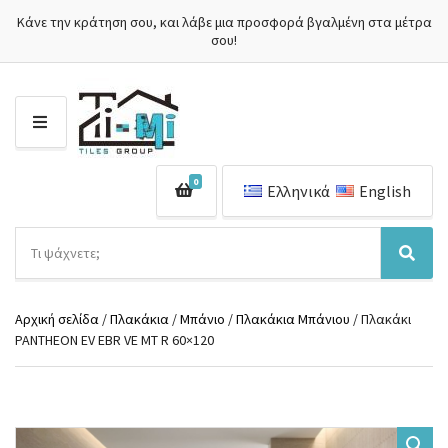
Κάνε την κράτηση σου, και λάβε μια προσφορά βγαλμένη στα μέτρα
σου!
Μ
Ε
Ν
0
Ο
Ελληνικά
English
Ύ
Α
ν
Ό
Α
α
ν
ν
ζ
ο
α
ή
Αρχική σελίδα
/
Πλακάκια
/
Μπάνιο
/
Πλακάκια Μπάνιου
/ Πλακάκι
μ
ζ
τ
PANTHEON EV EBR VE MT R 60×120
α
ή
η
κ
τ
σ
α
η
η
τ
σ
π
η
η
ρ
γ