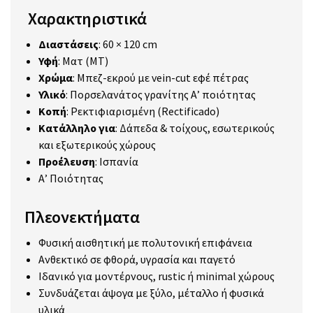
Χαρακτηριστικά
Διαστάσεις
: 60 × 120 cm
Υφή
: Ματ (MT)
Χρώμα
: Μπεζ-εκρού με vein-cut εφέ πέτρας
Υλικό
: Πορσελανάτος γρανίτης Α’ ποιότητας
Κοπή
: Ρεκτιφιαρισμένη (Rectificado)
Κατάλληλο για
: Δάπεδα & τοίχους, εσωτερικούς
και εξωτερικούς χώρους
Προέλευση
: Ισπανία
Α’ Ποιότητας
Πλεονεκτήματα
Φυσική αισθητική με πολυτονική επιφάνεια
Ανθεκτικό σε φθορά, υγρασία και παγετό
Ιδανικό για μοντέρνους, rustic ή minimal χώρους
Συνδυάζεται άψογα με ξύλο, μέταλλο ή φυσικά
υλικά