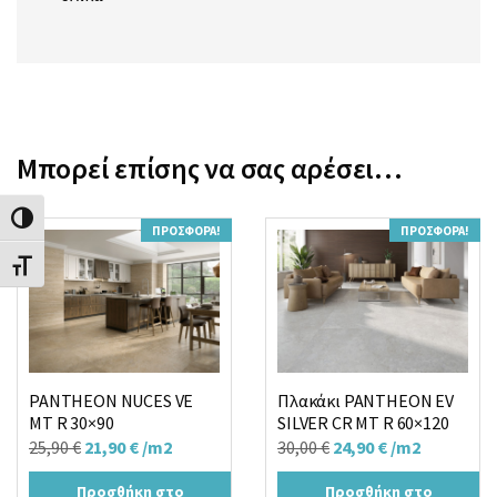
Μπορεί επίσης να σας αρέσει…
Εναλλαγή Υψηλής Αντίθεσης
ΠΡΟΣΦΟΡΆ!
ΠΡΟΣΦΟΡΆ!
Εναλλαγή Μεγέθους Γραμμάτων
PANTHEON NUCES VE
Πλακάκι PANTHEON EV
MT R 30×90
SILVER CR MT R 60×120
Original
Η
Original
Η
25,90
€
21,90
€
/m2
30,00
€
24,90
€
/m2
price
τρέχουσα
price
τρέχουσα
Προσθήκη στο
Προσθήκη στο