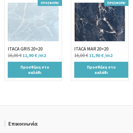
ΠΡΟΣΦΟΡΆ!
ΠΡΟΣΦΟΡΆ!
ITACA GRIS 20×20
ITACA MAR 20×20
Original
Η
Original
Η
16,00
€
11,90
€
/m2
16,00
€
11,90
€
/m2
price
τρέχουσα
price
τρέχουσα
Προσθήκη στο
Προσθήκη στο
was:
τιμή
was:
τιμή
καλάθι
καλάθι
16,00 €.
είναι:
16,00 €.
είναι:
11,90 €.
11,90 €.
Επικοινωνία