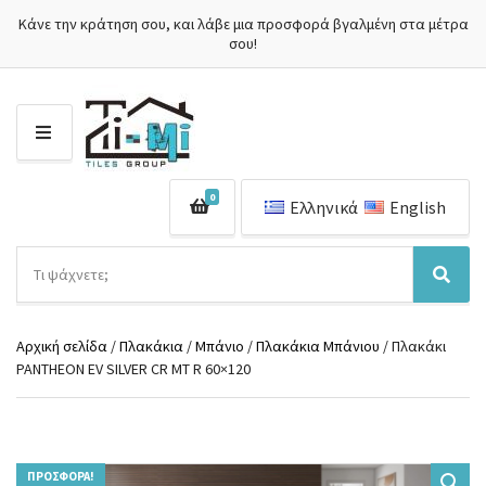
Κάνε την κράτηση σου, και λάβε μια προσφορά βγαλμένη στα μέτρα
σου!
Μ
Ε
Ν
0
Ο
Ελληνικά
English
Ύ
Α
ν
Ό
Α
α
ν
ν
ζ
ο
α
ή
Αρχική σελίδα
/
Πλακάκια
/
Μπάνιο
/
Πλακάκια Μπάνιου
/ Πλακάκι
μ
ζ
τ
PANTHEON EV SILVER CR MT R 60×120
α
ή
η
κ
τ
σ
α
η
η
τ
σ
π
η
η
ρ
γ
ΠΡΟΣΦΟΡΆ!