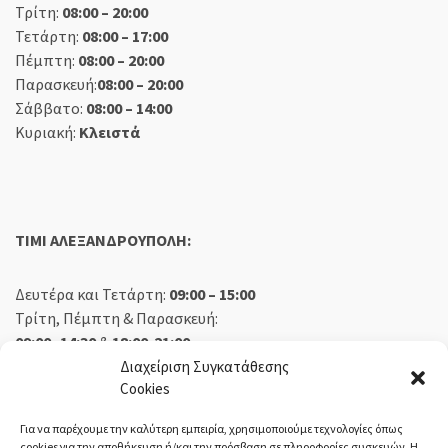
Τρίτη:
08:00 – 20:00
Τετάρτη:
08:00 – 17:00
Πέμπτη:
08:00 – 20:00
Παρασκευή:
08:00 – 20:00
Σάββατο:
08:00 – 14:00
Κυριακή:
Κλειστά
TIMI ΑΛΕΞΑΝΔΡΟΥΠΟΛΗ:
Δευτέρα και Τετάρτη:
09:00 – 15:00
Τρίτη, Πέμπτη & Παρασκευή:
09:00 -14:30
&
18:00-21:00
Σάββατο:
09:00 – 14:30
Διαχείριση Συγκατάθεσης
Cookies
Κυριακή:
Κλειστά
Για να παρέχουμε την καλύτερη εμπειρία, χρησιμοποιούμε τεχνολογίες όπως
cookies για την αποθήκευση ή/και την πρόσβαση σε πληροφορίες συσκευών. Η