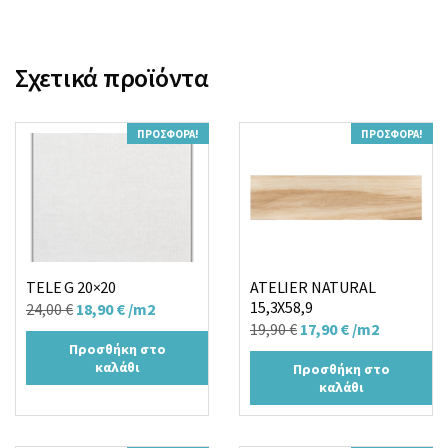
Σχετικά προϊόντα
ΠΡΟΣΦΟΡΆ!
ΠΡΟΣΦΟΡΆ!
TELE G 20×20
ATELIER NATURAL
15,3X58,9
Original
Η
24,00
€
18,90
€
/m2
Original
Η
19,90
€
17,90
€
/m2
price
τρέχουσα
Προσθήκη στο
price
τρέχουσα
was:
τιμή
καλάθι
Προσθήκη στο
was:
τιμή
24,00 €.
είναι:
καλάθι
19,90 €.
είναι:
18,90 €.
17,90 €.