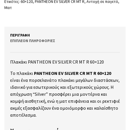
Ετικέτες:
60×120
,
PANTHEON EV SILVER CR MT R
,
Αντοχή σε παγετό
,
Ματ
ΠΕΡΙΓΡΑΦΉ
ΕΠΙΠΛΈΟΝ ΠΛΗΡΟΦΟΡΊΕΣ
Πλακάκι PANTHEON EV SILVER CR MT R 60×120
Το πλακάκι
PANTHEON EV SILVER CR MT R 60×120
είναι ένα πορσελανάτο πλακάκι μεγάλων διαστάσεων,
ιδανικό για εσωτερικούς και εξωτερικούς χώρους.
Η
απόχρωση “Silver” προσφέρει μια μοντέρνα και
κομψή αισθητική, ενώ η ματ επιφάνεια και οι ρεκτιφιέ
ακμές εξασφαλίζουν ένα ομοιόμορφο και καλαίσθητο
αποτέλεσμα.