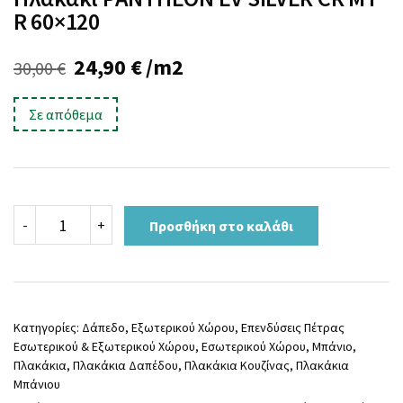
R 60×120
Original
Η
24,90
€
/m2
30,00
€
price
τρέχουσα
Σε απόθεμα
was:
τιμή
30,00 €.
είναι:
24,90 €.
Πλακάκι
-
+
Προσθήκη στο καλάθι
PANTHEON
EV
SILVER
CR
MT
R
Κατηγορίες:
Δάπεδο
,
Εξωτερικού Χώρου
,
Επενδύσεις Πέτρας
60x120
Εσωτερικού & Εξωτερικού Χώρου
,
Εσωτερικού Χώρου
,
Μπάνιο
,
ποσότητα
Πλακάκια
,
Πλακάκια Δαπέδου
,
Πλακάκια Κουζίνας
,
Πλακάκια
Μπάνιου