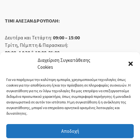
TIMI ΑΛΕΞΑΝΔΡΟΥΠΟΛΗ:
Δευτέρα και Τετάρτη:
09:00 – 15:00
Τρίτη, Πέμπτη & Παρασκευή:
09:00 -14:30
&
18:00-21:00
Σάββατο:
09:00 – 14:30
Διαχείριση Συγκατάθεσης
Cookies
Κυριακή:
Κλειστά
Για να παρέχουμε την καλύτερη εμπειρία, χρησιμοποιούμε τεχνολογίες όπως
cookies για την αποθήκευση ή/και την πρόσβαση σε πληροφορίες συσκευών. Η
συγκατάθεση για τις εν λόγω τεχνολογίες θα μας επιτρέψει να επεξεργαστούμε
δεδομένα προσωπικού χαρακτήρα, όπως συμπεριφορά περιήγησης ή μοναδικά
ΕΚΘΕΣΗ ΟΡΕΣΤΙΑΔΑ:
αναγνωριστικά σε αυτόν τον ιστότοπο. Η μη συγκατάθεση ή η ανάκληση της
συγκατάθεσης, μπορεί να επηρεάσει αρνητικά ορισμένες λειτουργίες και
δυνατότητες.
Δευτέρα, Τετάρτη:
08:30 – 14:30
Τρίτη, Πέμπτη, Παρασκευή:
08:30 – 14:00 & 18:00 – 21:00
Αποδοχή
Σάββατο:
08:30 – 14:30