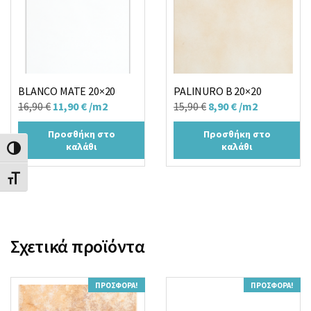
BLANCO MATE 20×20
PALINURO B 20×20
Original
Η
Original
Η
16,90
€
11,90
€
/m2
15,90
€
8,90
€
/m2
price
τρέχουσα
price
τρέχουσα
Προσθήκη στο
Προσθήκη στο
was:
τιμή
was:
τιμή
καλάθι
καλάθι
Εναλλαγή Υψηλής Αντίθεσης
16,90 €.
είναι:
15,90 €.
είναι:
11,90 €.
8,90 €.
Εναλλαγή Μεγέθους Γραμμάτων
Σχετικά προϊόντα
ΠΡΟΣΦΟΡΆ!
ΠΡΟΣΦΟΡΆ!