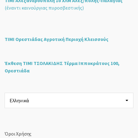
ΤΙΜΙ Αλεξανδρούπολη 1ο ΧΛΜ Αλεξ/πολης-Παλαγιάς
(έναντι καινούργιας πυροσβεστικής)
ΤΙΜΙ Ορεστιάδας Αγροτική Περιοχή Κλεισσούς
Έκθεση ΤΙΜΙ ΤΣΟΛΑΚΙΔΗΣ Τέρμα Ιπποκράτους 100,
Ορεστιάδα
Επιλέξτε
μια
γλώσσα
Όροι Χρήσης