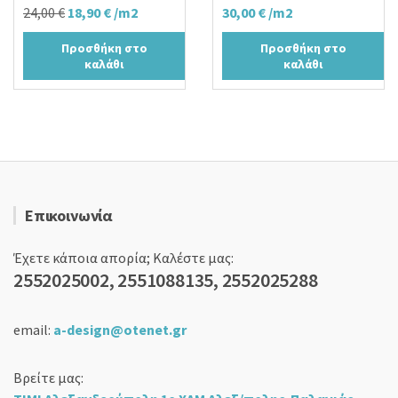
Original
Η
24,00
€
18,90
€
/m2
30,00
€
/m2
price
τρέχουσα
Προσθήκη στο
Προσθήκη στο
was:
τιμή
καλάθι
καλάθι
24,00 €.
είναι:
18,90 €.
Επικοινωνία
Έχετε κάποια απορία; Καλέστε μας:
2552025002, 2551088135, 2552025288
email:
a-design@otenet.gr
Βρείτε μας: