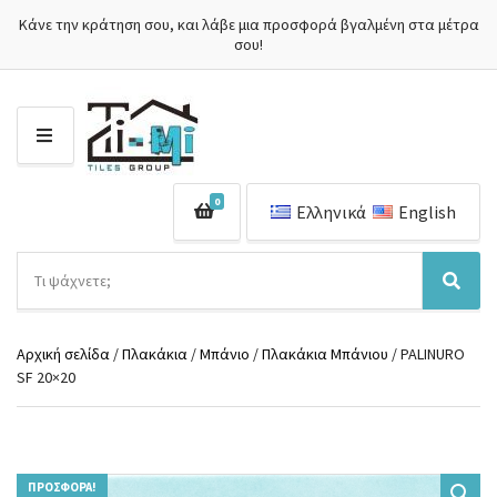
Κάνε την κράτηση σου, και λάβε μια προσφορά βγαλμένη στα μέτρα
σου!
Μ
Ε
Ν
0
Ο
Ελληνικά
English
Ύ
Α
ν
Ό
Α
α
ν
ν
ζ
ο
α
ή
Αρχική σελίδα
/
Πλακάκια
/
Μπάνιο
/
Πλακάκια Μπάνιου
/ PALINURO
μ
ζ
τ
SF 20×20
α
ή
η
κ
τ
σ
α
η
η
τ
σ
π
η
η
ρ
γ
ΠΡΟΣΦΟΡΆ!