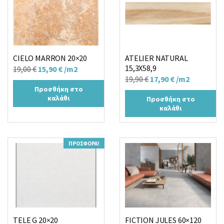
CIELO MARRON 20×20
ATELIER NATURAL
15,3X58,9
Original
Η
19,00
€
15,90
€
/m2
Original
Η
19,90
€
17,90
€
/m2
price
τρέχουσα
Προσθήκη στο
price
τρέχουσα
was:
τιμή
καλάθι
Προσθήκη στο
was:
τιμή
19,00 €.
είναι:
καλάθι
19,90 €.
είναι:
15,90 €.
17,90 €.
ΠΡΟΣΦΟΡΆ!
TELE G 20×20
FICTION JULES 60×120