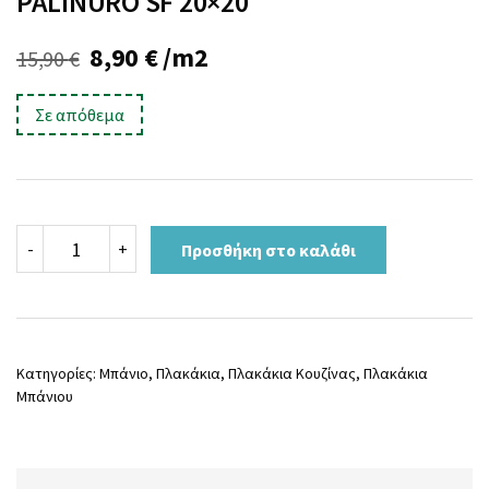
PALINURO SF 20×20
Original
Η
8,90
€
/m2
15,90
€
price
τρέχουσα
Σε απόθεμα
was:
τιμή
15,90 €.
είναι:
8,90 €.
PALINURO
-
+
Προσθήκη στο καλάθι
SF
20x20
ποσότητα
Κατηγορίες:
Μπάνιο
,
Πλακάκια
,
Πλακάκια Κουζίνας
,
Πλακάκια
Μπάνιου