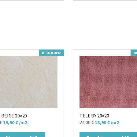
24,90 €.
ΠΡΟΣΦΟΡΆ!
Π
 BEIGE 20×20
TELE BY 20×20
Original
Η
Original
Η
€
15,90
€
/m2
24,00
€
18,90
€
/m2
price
τρέχουσα
price
τρέχουσα
was:
τιμή
was:
τιμή