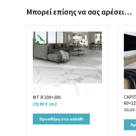
Μπορεί επίσης να σας αρέσει…
Πλακάκι LENOX SUPER WHITE
CAPI
MT R 100×100
60×12
19,90
€
/m2
30,00
Προσθήκη στο καλάθι
Πρ