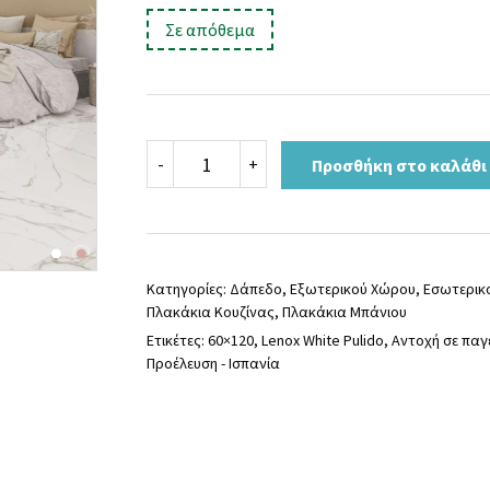
price
τρέχουσα
:
Σε απόθεμα
was:
τιμή
40,00 €.
είναι:
32,90 €.
Πλακάκι
-
+
Προσθήκη στο καλάθι
LENOX
WHITE
PULIDO
60x120
ποσότητα
Κατηγορίες:
Δάπεδο
,
Εξωτερικού Χώρου
,
Εσωτερικ
Πλακάκια Κουζίνας
,
Πλακάκια Μπάνιου
Ετικέτες:
60×120
,
Lenox White Pulido
,
Αντοχή σε παγ
Προέλευση - Ισπανία