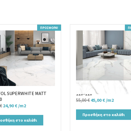
ΠΡΟΣΦΟΡΆ!
Π
Πλακάκι CAPITOL WHITE P
TOL SUPERWHITE MATT
120×120
0
Original
Η
55,00
€
45,00
€
/m2
Original
Η
€
24,90
€
/m2
price
τρέχουσα
price
τρέχουσα
was:
τιμή
Προσθήκη στο καλάθι
was:
τιμή
οσθήκη στο καλάθι
55,00 €.
είναι:
30,00 €.
είναι:
45,00 €.