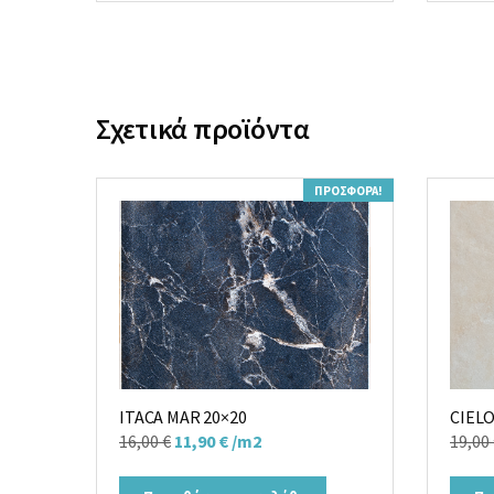
Σχετικά προϊόντα
ΠΡΟΣΦΟΡΆ!
ITACA MAR 20×20
CIELO
Original
Η
16,00
€
11,90
€
/m2
19,00
price
τρέχουσα
was:
τιμή