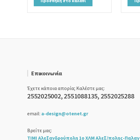
Προσθήκη στο καλάθι
Πρ
16,00 €.
είναι:
11,90 €.
Επικοινωνία
Έχετε κάποια απορία; Καλέστε μας:
2552025002, 2551088135, 2552025288
email:
a-design@otenet.gr
Βρείτε μας:
ΤΙΜΙ Αλεξανδρούπολη 1ο ΧΛΜ Αλεξ/πολης-Παλαγ