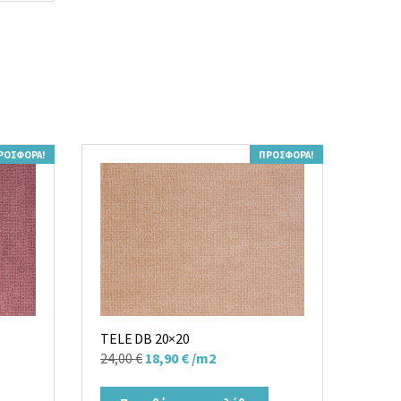
ΡΟΣΦΟΡΆ!
ΠΡΟΣΦΟΡΆ!
TELE DB 20×20
Original
Η
24,00
€
18,90
€
/m2
price
τρέχουσα
was:
τιμή