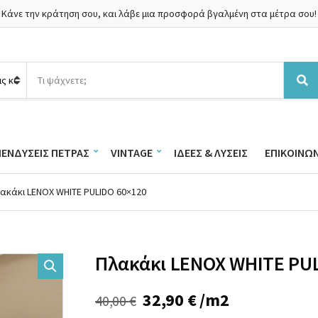
Κάνε την κράτηση σου, και λάβε μια προσφορά βγαλμένη στα μέτρα σου!
Α
ν
Α
α
ν
ζ
α
ή
ζ
τ
ή
ΠΕΝΔΎΣΕΙΣ ΠΈΤΡΑΣ
VINTAGE
ΙΔΈΕΣ & ΛΎΣΕΙΣ
ΕΠΙΚΟΙΝΩΝ
η
τ
σ
η
η
σ
λακάκι LENOX WHITE PULIDO 60×120
π
η
ρ
ο
ϊ
ό
Πλακάκι LENOX WHITE PUL
ν
τ
ω
Original
Η
32,90
€
/m2
40,00
€
ν