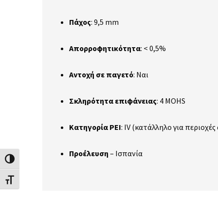
Πάχος
:
9,5 mm
Απορροφητικότητα
:
< 0,5%
Αντοχή σε παγετό
: Ναι
Σκληρότητα επιφάνειας
:
4 MOHS
Κατηγορία PEI
:
IV (κατάλληλο για περιοχές
Προέλευση
– Ισπανία
Εναλλαγή Υψηλής Αντίθεσης
Εναλλαγή Μεγέθους Γραμμάτων