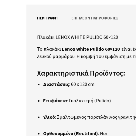
ΠΕΡΙΓΡΑΦΉ
ΕΠΙΠΛΈΟΝ ΠΛΗΡΟΦΟΡΊΕΣ
Πλακάκι LENOX WHITE PULIDO 60×120
Το πλακάκι
Lenox White Pulido 60×120
είναι έ
λευκού μαρμάρου.
Η κομψή του εμφάνιση με τι
Χαρακτηριστικά Προϊόντος:
Διαστάσεις
:
60 x 120 cm
Επιφάνεια
:
Γυαλιστερή (Pulido)
Υλικό
:
Σμαλτωμένος πορσελάνινος γρανίτης 
Ορθοκομμένο (Rectified)
: Ναι