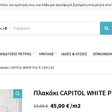
Κάνε την κράτηση σου, και λάβε μια προσφορά βγαλμένη στα μέτρα σου!
Α
ν
Α
α
ν
ζ
α
ή
ζ
τ
ή
ΠΕΝΔΎΣΕΙΣ ΠΈΤΡΑΣ
VINTAGE
ΙΔΈΕΣ & ΛΎΣΕΙΣ
ΕΠΙΚΟΙΝΩΝ
η
τ
σ
η
η
σ
λακάκι CAPITOL WHITE PUL R 120×120
π
η
ρ
ο
ϊ
ό
Πλακάκι CAPITOL WHITE P
ν
τ
ω
Original
Η
45,00
€
/m2
55,00
€
ν