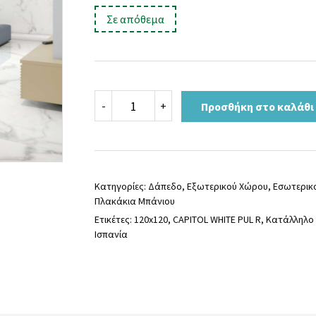
price
τρέχουσα
:
Σε απόθεμα
was:
τιμή
55,00 €.
είναι:
45,00 €.
Πλακάκι
-
+
Προσθήκη στο καλάθι
CAPITOL
WHITE
PUL
R
120x120
ποσότητα
Κατηγορίες:
Δάπεδο
,
Εξωτερικού Χώρου
,
Εσωτερικ
Πλακάκια Μπάνιου
Ετικέτες:
120x120
,
CAPITOL WHITE PUL R
,
Κατάλληλο 
Ισπανία