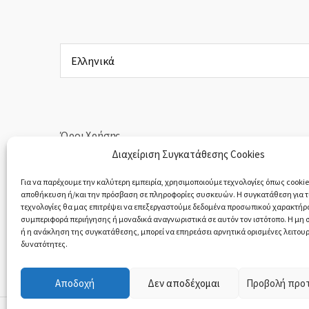
Επιλέξτε
μια
γλώσσα
Όροι Χρήσης
Διαχείριση Συγκατάθεσης Cookies
Πολιτική Απορρήτου
Για να παρέχουμε την καλύτερη εμπειρία, χρησιμοποιούμε τεχνολογίες όπως cookies
αποθήκευση ή/και την πρόσβαση σε πληροφορίες συσκευών. Η συγκατάθεση για τι
Υπαναχώρηση & Επιστροφές Προϊόντων
τεχνολογίες θα μας επιτρέψει να επεξεργαστούμε δεδομένα προσωπικού χαρακτήρ
συμπεριφορά περιήγησης ή μοναδικά αναγνωριστικά σε αυτόν τον ιστότοπο. Η μη
ή η ανάκληση της συγκατάθεσης, μπορεί να επηρεάσει αρνητικά ορισμένες λειτουρ
δυνατότητες.
Αποδοχή
Δεν αποδέχομαι
Προβολή προ