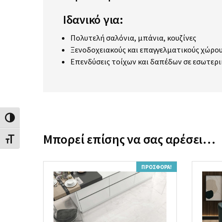
Ιδανικό για:
Πολυτελή σαλόνια, μπάνια, κουζίνες
Ξενοδοχειακούς και επαγγελματικούς χώρο
Επενδύσεις τοίχων και δαπέδων σε εσωτερι
Εναλλαγή Υψηλής Αντίθεσης
Μπορεί επίσης να σας αρέσει…
Εναλλαγή Μεγέθους Γραμμάτων
ΠΡΟΣΦΟΡΆ!