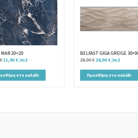
 MAR 20×20
BELFAST GIGA GREIGE 30×9
Original
Η
Original
Η
€
11,90
€
/m2
28,90
€
24,90
€
/m2
price
τρέχουσα
price
τρέχουσα
was:
τιμή
was:
τιμή
οσθήκη στο καλάθι
Προσθήκη στο καλάθι
16,00 €.
είναι:
28,90 €.
είναι:
11,90 €.
24,90 €.