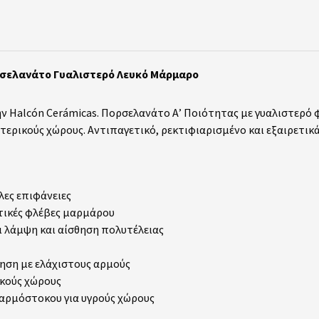
ορσελανάτο Γυαλιστερό Λευκό Μάρμαρο
ην Halcón Cerámicas. Πορσελανάτο Α’ Ποιότητας με γυαλιστερό 
ωτερικούς χώρους. Αντιπαγετικό, ρεκτιφιαρισμένο και εξαιρετικά
άλες επιφάνειες
ιτικές φλέβες μαρμάρου
ει λάμψη και αίσθηση πολυτέλειας
τηση με ελάχιστους αρμούς
ικούς χώρους
ύ αρμόστοκου για υγρούς χώρους