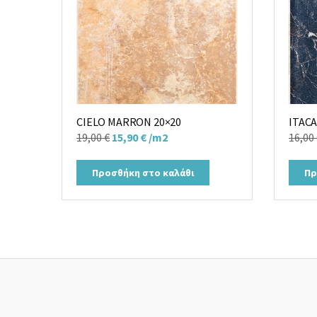
CIELO MARRON 20×20
ITACA
Original
Η
19,00
€
15,90
€
/m2
16,00
price
τρέχουσα
was:
τιμή
Προσθήκη στο καλάθι
Πρ
19,00 €.
είναι:
15,90 €.