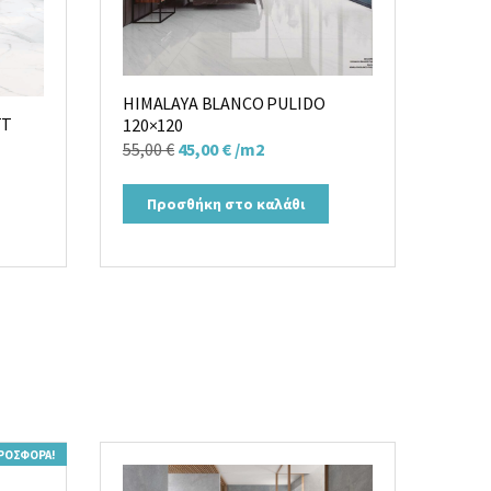
HIMALAYA BLANCO PULIDO
TT
120×120
Original
Η
55,00
€
45,00
€
/m2
price
τρέχουσα
was:
τιμή
Προσθήκη στο καλάθι
55,00 €.
είναι:
45,00 €.
ΡΟΣΦΟΡΆ!