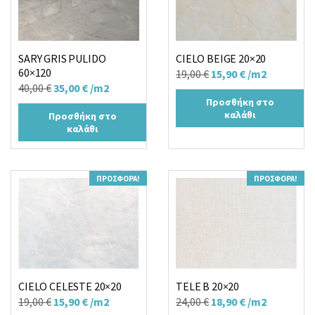
SARY GRIS PULIDO
CIELO BEIGE 20×20
60×120
Original
Η
19,00
€
15,90
€
/m2
Original
Η
40,00
€
35,00
€
/m2
price
τρέχουσα
Προσθήκη στο
price
τρέχουσα
was:
τιμή
καλάθι
Προσθήκη στο
was:
τιμή
19,00 €.
είναι:
καλάθι
40,00 €.
είναι:
15,90 €.
35,00 €.
ΠΡΟΣΦΟΡΆ!
ΠΡΟΣΦΟΡΆ!
CIELO CELESTE 20×20
TELE B 20×20
Original
Η
Original
Η
19,00
€
15,90
€
/m2
24,00
€
18,90
€
/m2