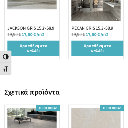
JACKSON GRIS 15.3×58.9
PECAN GRIS 15.3×58.9
Original
Η
Original
Η
19,90
€
17,90
€
/m2
19,90
€
17,90
€
/m2
price
τρέχουσα
price
τρέχουσα
Προσθήκη στο
Προσθήκη στο
was:
τιμή
was:
τιμή
καλάθι
καλάθι
19,90 €.
είναι:
19,90 €.
είναι:
Εναλλαγή Υψηλής Αντίθεσης
17,90 €.
17,90 €.
Εναλλαγή Μεγέθους Γραμμάτων
Σχετικά προϊόντα
ΠΡΟΣΦΟΡΆ!
ΠΡΟΣΦΟΡΆ!