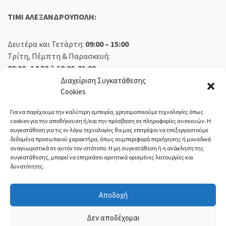
TIMI ΑΛΕΞΑΝΔΡΟΥΠΟΛΗ:
Δευτέρα και Τετάρτη:
09:00 – 15:00
Τρίτη, Πέμπτη & Παρασκευή:
09:00 -14:30
&
18:00-21:00
Σάββατο:
09:00 – 14:30
Διαχείριση Συγκατάθεσης
Cookies
Κυριακή:
Κλειστά
Για να παρέχουμε την καλύτερη εμπειρία, χρησιμοποιούμε τεχνολογίες όπως
cookies για την αποθήκευση ή/και την πρόσβαση σε πληροφορίες συσκευών. Η
συγκατάθεση για τις εν λόγω τεχνολογίες θα μας επιτρέψει να επεξεργαστούμε
δεδομένα προσωπικού χαρακτήρα, όπως συμπεριφορά περιήγησης ή μοναδικά
ΕΚΘΕΣΗ ΟΡΕΣΤΙΑΔΑ:
αναγνωριστικά σε αυτόν τον ιστότοπο. Η μη συγκατάθεση ή η ανάκληση της
συγκατάθεσης, μπορεί να επηρεάσει αρνητικά ορισμένες λειτουργίες και
δυνατότητες.
Δευτέρα, Τετάρτη:
08:30 – 14:30
Τρίτη, Πέμπτη, Παρασκευή:
08:30 – 14:00 & 18:00 – 21:00
Αποδοχή
Σάββατο:
08:30 – 14:30
Κυριακή:
Κλειστά
Δεν αποδέχομαι