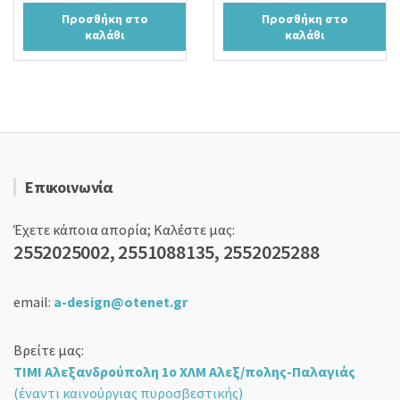
price
τρέχουσα
price
τρέχουσα
Προσθήκη στο
Προσθήκη στο
was:
τιμή
was:
τιμή
καλάθι
καλάθι
19,00 €.
είναι:
24,00 €.
είναι:
15,90 €.
18,90 €.
Επικοινωνία
Έχετε κάποια απορία; Καλέστε μας:
2552025002, 2551088135, 2552025288
email:
a-design@otenet.gr
Βρείτε μας:
ΤΙΜΙ Αλεξανδρούπολη 1ο ΧΛΜ Αλεξ/πολης-Παλαγιάς
(έναντι καινούργιας πυροσβεστικής)