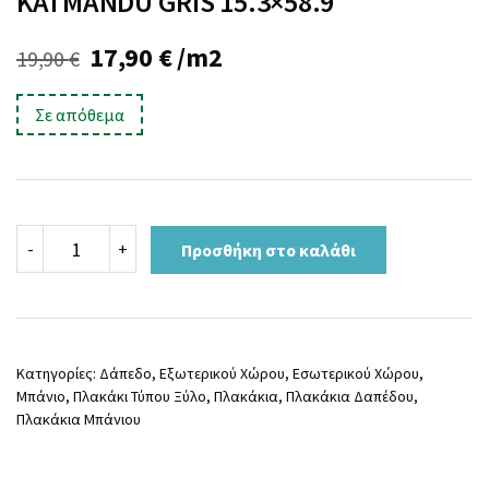
KATMANDU GRIS 15.3×58.9
Original
Η
17,90
€
/m2
19,90
€
price
τρέχουσα
Σε απόθεμα
was:
τιμή
19,90 €.
είναι:
17,90 €.
KATMANDU
-
+
Προσθήκη στο καλάθι
GRIS
15.3x58.9
ποσότητα
Κατηγορίες:
Δάπεδο
,
Εξωτερικού Χώρου
,
Εσωτερικού Χώρου
,
Μπάνιο
,
Πλακάκι Τύπου Ξύλο
,
Πλακάκια
,
Πλακάκια Δαπέδου
,
Πλακάκια Μπάνιου