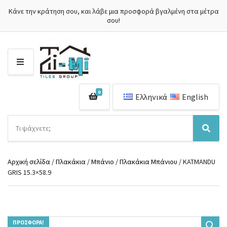
Κάνε την κράτηση σου, και λάβε μια προσφορά βγαλμένη στα μέτρα
σου!
Μ
Ε
Ν
0
Ο
Ελληνικά
English
Ύ
Α
ν
Ό
Α
α
ν
ν
ζ
ο
α
ή
Αρχική σελίδα
/
Πλακάκια
/
Μπάνιο
/
Πλακάκια Μπάνιου
/ KATMANDU
μ
ζ
τ
GRIS 15.3×58.9
α
ή
η
κ
τ
σ
α
η
η
τ
σ
π
η
η
ρ
γ
ΠΡΟΣΦΟΡΆ!