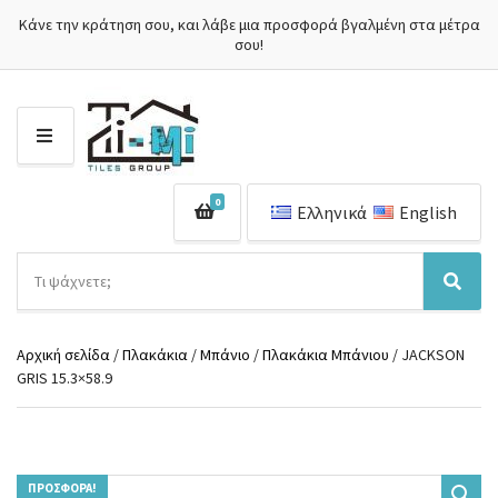
Κάνε την κράτηση σου, και λάβε μια προσφορά βγαλμένη στα μέτρα
σου!
Μ
Ε
Ν
0
Ο
Ελληνικά
English
Ύ
Α
ν
Ό
Α
α
ν
ν
ζ
ο
α
ή
Αρχική σελίδα
/
Πλακάκια
/
Μπάνιο
/
Πλακάκια Μπάνιου
/ JACKSON
μ
ζ
τ
GRIS 15.3×58.9
α
ή
η
κ
τ
σ
α
η
η
τ
σ
π
η
η
ρ
γ
ΠΡΟΣΦΟΡΆ!