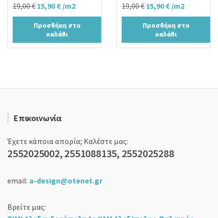
Original
Η
Original
Η
19,00
€
15,90
€
/m2
19,00
€
15,90
€
/m2
price
τρέχουσα
price
τρέχουσα
Προσθήκη στο
Προσθήκη στο
was:
τιμή
was:
τιμή
καλάθι
καλάθι
19,00 €.
είναι:
19,00 €.
είναι:
15,90 €.
15,90 €.
Επικοινωνία
Έχετε κάποια απορία; Καλέστε μας:
2552025002, 2551088135, 2552025288
email:
a-design@otenet.gr
Βρείτε μας: