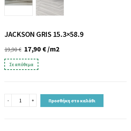
JACKSON GRIS 15.3×58.9
Original
Η
17,90
€
/m2
19,90
€
price
τρέχουσα
Σε απόθεμα
was:
τιμή
19,90 €.
είναι:
17,90 €.
JACKSON
-
+
Προσθήκη στο καλάθι
GRIS
15.3x58.9
ποσότητα