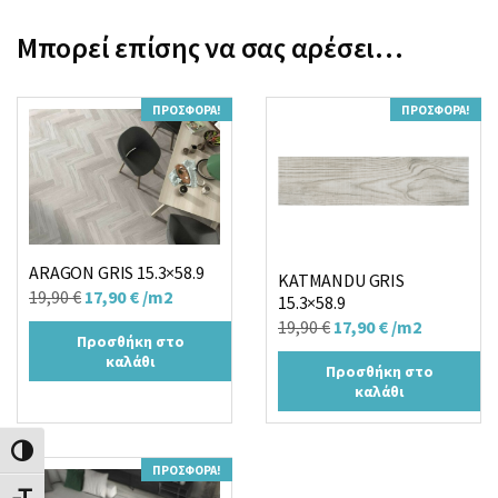
Μπορεί επίσης να σας αρέσει…
ΠΡΟΣΦΟΡΆ!
ΠΡΟΣΦΟΡΆ!
ARAGON GRIS 15.3×58.9
KATMANDU GRIS
Original
Η
19,90
€
17,90
€
/m2
15.3×58.9
price
τρέχουσα
Original
Η
19,90
€
17,90
€
/m2
Προσθήκη στο
was:
τιμή
price
τρέχουσα
καλάθι
Προσθήκη στο
19,90 €.
είναι:
was:
τιμή
καλάθι
17,90 €.
19,90 €.
είναι:
17,90 €.
Εναλλαγή Υψηλής Αντίθεσης
ΠΡΟΣΦΟΡΆ!