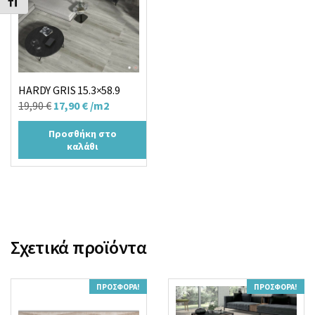
Εναλλαγή Μεγέθους Γραμμάτων
HARDY GRIS 15.3×58.9
Original
Η
19,90
€
17,90
€
/m2
price
τρέχουσα
Προσθήκη στο
was:
τιμή
καλάθι
19,90 €.
είναι:
17,90 €.
Σχετικά προϊόντα
ΠΡΟΣΦΟΡΆ!
ΠΡΟΣΦΟΡΆ!