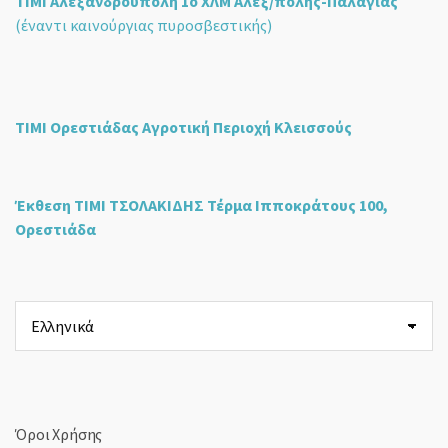
ΤΙΜΙ Αλεξανδρούπολη 1ο ΧΛΜ Αλεξ/πολης-Παλαγιάς
(έναντι καινούργιας πυροσβεστικής)
ΤΙΜΙ Ορεστιάδας Αγροτική Περιοχή Κλεισσούς
Έκθεση ΤΙΜΙ ΤΣΟΛΑΚΙΔΗΣ Τέρμα Ιπποκράτους 100,
Ορεστιάδα
Επιλέξτε
μια
γλώσσα
Όροι Χρήσης