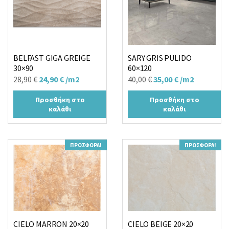
BELFAST GIGA GREIGE
SARY GRIS PULIDO
30×90
60×120
Original
Η
Original
Η
28,90
€
24,90
€
/m2
40,00
€
35,00
€
/m2
price
τρέχουσα
price
τρέχουσα
Προσθήκη στο
Προσθήκη στο
was:
τιμή
was:
τιμή
καλάθι
καλάθι
28,90 €.
είναι:
40,00 €.
είναι:
24,90 €.
35,00 €.
ΠΡΟΣΦΟΡΆ!
ΠΡΟΣΦΟΡΆ!
CIELO MARRON 20×20
CIELO BEIGE 20×20