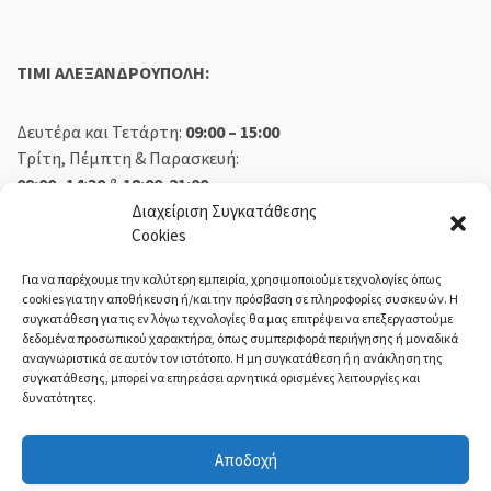
TIMI ΑΛΕΞΑΝΔΡΟΥΠΟΛΗ:
Δευτέρα και Τετάρτη:
09:00 – 15:00
Τρίτη, Πέμπτη & Παρασκευή:
09:00 -14:30
&
18:00-21:00
Σάββατο:
09:00 – 14:30
Διαχείριση Συγκατάθεσης
Cookies
Κυριακή:
Κλειστά
Για να παρέχουμε την καλύτερη εμπειρία, χρησιμοποιούμε τεχνολογίες όπως
cookies για την αποθήκευση ή/και την πρόσβαση σε πληροφορίες συσκευών. Η
συγκατάθεση για τις εν λόγω τεχνολογίες θα μας επιτρέψει να επεξεργαστούμε
δεδομένα προσωπικού χαρακτήρα, όπως συμπεριφορά περιήγησης ή μοναδικά
ΕΚΘΕΣΗ ΟΡΕΣΤΙΑΔΑ:
αναγνωριστικά σε αυτόν τον ιστότοπο. Η μη συγκατάθεση ή η ανάκληση της
συγκατάθεσης, μπορεί να επηρεάσει αρνητικά ορισμένες λειτουργίες και
δυνατότητες.
Δευτέρα, Τετάρτη:
08:30 – 14:30
Τρίτη, Πέμπτη, Παρασκευή:
08:30 – 14:00 & 18:00 – 21:00
Αποδοχή
Σάββατο:
08:30 – 14:30