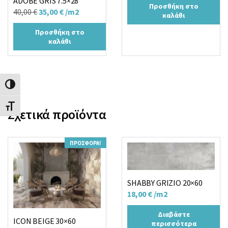
ADOBE GRIS 7.5×28
Προσθήκη στο
was:
τιμή
Original
Η
40,00
€
35,00
€
/m2
καλάθι
40,00 €.
είναι:
price
τρέχουσα
Προσθήκη στο
35,00 €.
was:
τιμή
καλάθι
40,00 €.
είναι:
35,00 €.
Εναλλαγή Υψηλής Αντίθεσης
Εναλλαγή Μεγέθους Γραμμάτων
Σχετικά προϊόντα
ΠΡΟΣΦΟΡΆ!
SHABBY GRIZIO 20×60
18,00
€
/m2
Διαβάστε
ICON BEIGE 30×60
περισσότερα