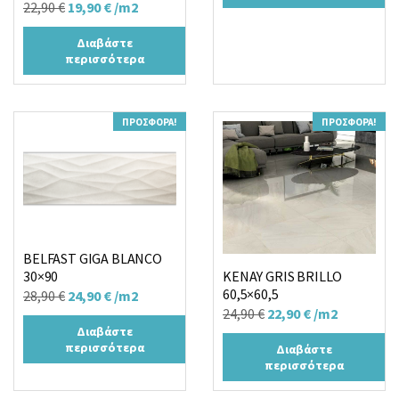
Original
Η
22,90
€
19,90
€
/m2
price
τρέχουσα
Διαβάστε
was:
τιμή
περισσότερα
22,90 €.
είναι:
19,90 €.
ΠΡΟΣΦΟΡΆ!
ΠΡΟΣΦΟΡΆ!
BELFAST GIGA BLANCO
KENAY GRIS BRILLO
30×90
60,5×60,5
Original
Η
28,90
€
24,90
€
/m2
Original
Η
24,90
€
22,90
€
/m2
price
τρέχουσα
Διαβάστε
price
τρέχουσα
was:
τιμή
περισσότερα
Διαβάστε
was:
τιμή
28,90 €.
είναι:
περισσότερα
24,90 €.
είναι:
24,90 €.
22,90 €.