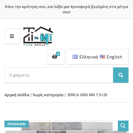
Κάνε την κράτηση σου, και λάβε μια προσφορά βγαλμένη στα μέτρα
σου!
Μ
Ε
Ν
0
Ο
Ελληνικά
English
Ύ
Α
ν
Ό
Α
α
ν
ν
ζ
ο
α
ή
Αρχική σελίδα
/
Χωρίς κατηγορία
/ JERICA GRIS MIX 7.5×28
μ
ζ
τ
α
ή
η
κ
τ
σ
α
η
η
τ
σ
π
ΠΡΟΣΦΟΡΆ!
η
η
ρ
γ