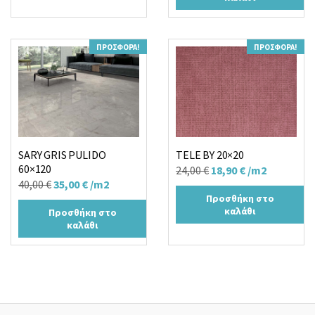
19,90 €.
είναι:
18,90 €.
17,90 €.
ΠΡΟΣΦΟΡΆ!
ΠΡΟΣΦΟΡΆ!
SARY GRIS PULIDO
TELE BY 20×20
60×120
Original
Η
24,00
€
18,90
€
/m2
Original
Η
40,00
€
35,00
€
/m2
price
τρέχουσα
Προσθήκη στο
price
τρέχουσα
was:
τιμή
καλάθι
Προσθήκη στο
was:
τιμή
24,00 €.
είναι:
καλάθι
40,00 €.
είναι:
18,90 €.
35,00 €.