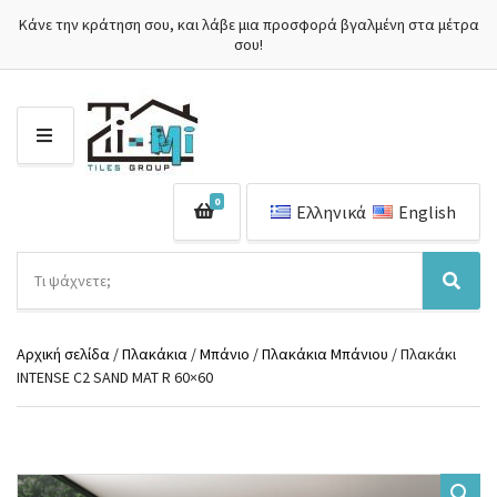
Κάνε την κράτηση σου, και λάβε μια προσφορά βγαλμένη στα μέτρα
σου!
Μ
Ε
Ν
0
Ο
Ελληνικά
English
Ύ
Α
ν
Ό
Α
α
ν
ν
ζ
ο
α
ή
Αρχική σελίδα
/
Πλακάκια
/
Μπάνιο
/
Πλακάκια Μπάνιου
/ Πλακάκι
μ
ζ
τ
INTENSE C2 SAND MAT R 60×60
α
ή
η
κ
τ
σ
α
η
η
τ
σ
π
η
η
ρ
γ