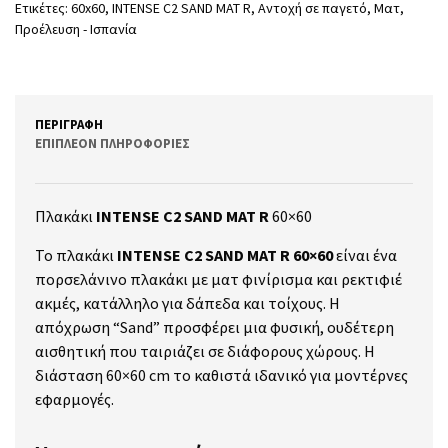
Ετικέτες:
60x60
,
INTENSE C2 SAND MAT R
,
Αντοχή σε παγετό
,
Ματ
,
Προέλευση - Ισπανία
ΠΕΡΙΓΡΑΦΉ
ΕΠΙΠΛΈΟΝ ΠΛΗΡΟΦΟΡΊΕΣ
Πλακάκι
INTENSE C2 SAND MAT R
60×60
Το πλακάκι
INTENSE C2 SAND MAT R 60×60
είναι ένα
πορσελάνινο πλακάκι με ματ φινίρισμα και ρεκτιφιέ
ακμές, κατάλληλο για δάπεδα και τοίχους.
Η
απόχρωση “Sand” προσφέρει μια φυσική, ουδέτερη
αισθητική που ταιριάζει σε διάφορους χώρους.
Η
διάσταση 60×60 cm το καθιστά ιδανικό για μοντέρνες
εφαρμογές.