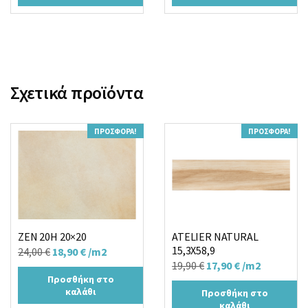
22,90 €.
είναι:
24,90 €.
είναι:
19,90 €.
22,90 €.
Σχετικά προϊόντα
ΠΡΟΣΦΟΡΆ!
ΠΡΟΣΦΟΡΆ!
ZEN 20H 20×20
ATELIER NATURAL
15,3X58,9
Original
Η
24,00
€
18,90
€
/m2
Original
Η
19,90
€
17,90
€
/m2
price
τρέχουσα
Προσθήκη στο
price
τρέχουσα
was:
τιμή
καλάθι
Προσθήκη στο
was:
τιμή
24,00 €.
είναι:
καλάθι