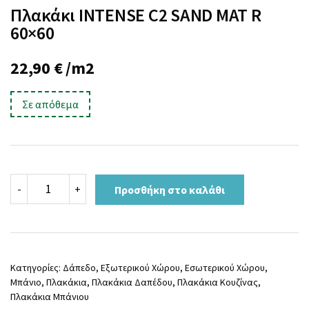
Πλακάκι INTENSE C2 SAND MAT R
60×60
22,90
€
/m2
Σε απόθεμα
Πλακάκι
-
+
Προσθήκη στο καλάθι
INTENSE
C2
SAND
MAT
R
60x60
Κατηγορίες:
Δάπεδο
,
Εξωτερικού Χώρου
,
Εσωτερικού Χώρου
,
ποσότητα
Μπάνιο
,
Πλακάκια
,
Πλακάκια Δαπέδου
,
Πλακάκια Κουζίνας
,
Πλακάκια Μπάνιου