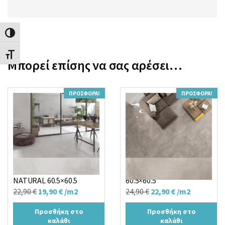
Εναλλαγή Υψηλής Αντίθεσης
Εναλλαγή Μεγέθους Γραμμάτων
Μπορεί επίσης να σας αρέσει…
ΠΡΟΣΦΟΡΆ!
ΠΡΟΣΦΟΡΆ!
Πλακάκι ENERGY
Πλακάκι ENERGY TAUPE
NATURAL 60.5×60.5
60.5×60.5
Original
Η
Original
Η
22,90
€
19,90
€
/m2
24,90
€
22,90
€
/m2
price
τρέχουσα
price
τρέχουσα
Προσθήκη στο
Προσθήκη στο
was:
τιμή
was:
τιμή
καλάθι
καλάθι