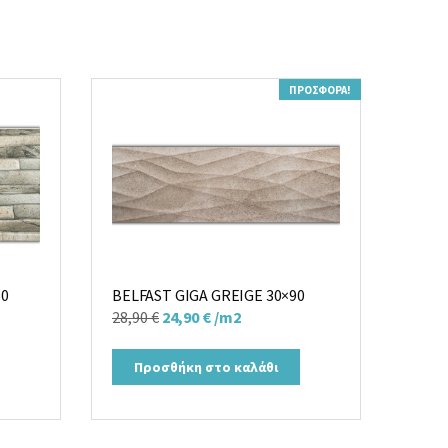
ΠΡΟΣΦΟΡΆ!
60
BELFAST GIGA GREIGE 30×90
Original
Η
28,90
€
24,90
€
/m2
price
τρέχουσα
was:
τιμή
Προσθήκη στο καλάθι
28,90 €.
είναι:
24,90 €.