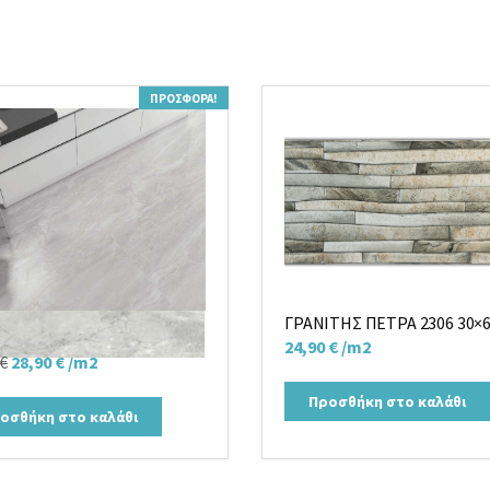
ΠΡΟΣΦΟΡΆ!
ΓΡΑΝΙΤΗΣ ΠΕΤΡΑ 2306 30×
 PERLA MATT R 80×80
24,90
€
/m2
Original
Η
€
28,90
€
/m2
price
τρέχουσα
Προσθήκη στο καλάθι
was:
τιμή
οσθήκη στο καλάθι
33,00 €.
είναι:
28,90 €.