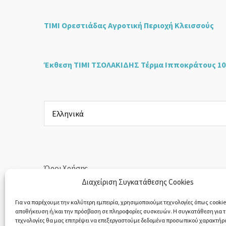
ΤΙΜΙ Ορεστιάδας Αγροτική Περιοχή Κλεισσούς
Έκθεση ΤΙΜΙ ΤΣΟΛΑΚΙΔΗΣ Τέρμα Ιπποκράτους 10
Επιλέξτε
μια
γλώσσα
Όροι Χρήσης
Διαχείριση Συγκατάθεσης Cookies
Πολιτική Απορρήτου
Για να παρέχουμε την καλύτερη εμπειρία, χρησιμοποιούμε τεχνολογίες όπως cookies
αποθήκευση ή/και την πρόσβαση σε πληροφορίες συσκευών. Η συγκατάθεση για τι
Υπαναχώρηση & Επιστροφές Προϊόντων
τεχνολογίες θα μας επιτρέψει να επεξεργαστούμε δεδομένα προσωπικού χαρακτήρ