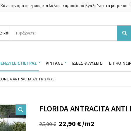
Κάνε την κράτηση σου, και λάβε μια προσφορά βγαλμένη στα μέτρα σου!
Α
ν
Α
α
ν
ζ
α
ή
ζ
τ
ή
ΠΕΝΔΎΣΕΙΣ ΠΈΤΡΑΣ
VINTAGE
ΙΔΈΕΣ & ΛΎΣΕΙΣ
ΕΠΙΚΟΙΝΩΝ
η
τ
σ
η
η
σ
LORIDA ANTRACITA ANTI R 37×75
π
η
ρ
ο
ϊ
ό
FLORIDA ANTRACITA ANTI 
ν
τ
ω
Original
Η
22,90
€
/m2
25,00
€
ν