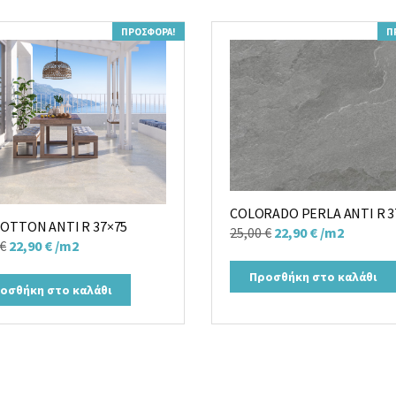
ΠΡΟΣΦΟΡΆ!
Π
COLORADO PERLA ANTI R 3
COTTON ANTI R 37×75
Original
Η
25,00
€
22,90
€
/m2
Original
Η
€
22,90
€
/m2
price
τρέχουσα
price
τρέχουσα
was:
τιμή
Προσθήκη στο καλάθι
was:
τιμή
οσθήκη στο καλάθι
25,00 €.
είναι:
25,00 €.
είναι:
22,90 €.
22,90 €.