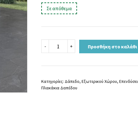
price
τρέχουσα
:
Σε απόθεμα
was:
τιμή
25,00 €.
είναι:
22,90 €.
FLORIDA
-
+
Προσθήκη στο καλάθι
ANTRACITA
ANTI
R
37x75
ποσότητα
Κατηγορίες:
Δάπεδο
,
Εξωτερικού Χώρου
,
Επενδύσε
Πλακάκια Δαπέδου