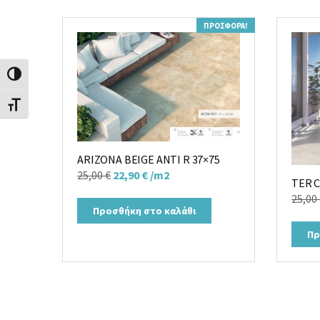
ΠΡΟΣΦΟΡΆ!
Εναλλαγή Υψηλής Αντίθεσης
Εναλλαγή Μεγέθους Γραμμάτων
ARIZONA BEIGE ANTI R 37×75
Original
Η
25,00
€
22,90
€
/m2
TER 
price
τρέχουσα
25,00
was:
τιμή
Προσθήκη στο καλάθι
25,00 €.
είναι:
Πρ
22,90 €.