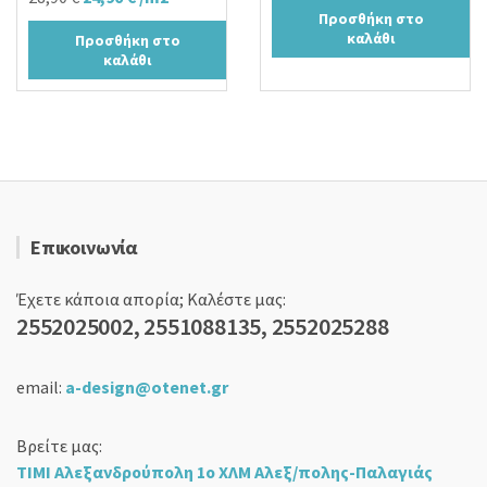
price
τρέχουσα
Προσθήκη στο
price
τρέχουσα
was:
τιμή
καλάθι
Προσθήκη στο
was:
τιμή
19,00 €.
είναι:
καλάθι
28,90 €.
είναι:
15,90 €.
24,90 €.
Επικοινωνία
Έχετε κάποια απορία; Καλέστε μας:
2552025002, 2551088135, 2552025288
email:
a-design@otenet.gr
Βρείτε μας:
ΤΙΜΙ Αλεξανδρούπολη 1ο ΧΛΜ Αλεξ/πολης-Παλαγιάς