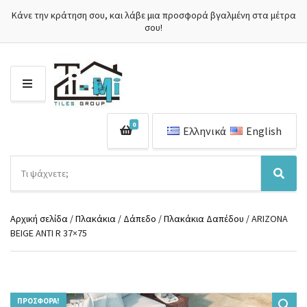
Κάνε την κράτηση σου, και λάβε μια προσφορά βγαλμένη στα μέτρα
σου!
Μ
Ε
Ν
0
Ο
Ελληνικά
English
Ύ
Α
ν
Ό
Α
α
ν
ν
ζ
ο
α
ή
Αρχική σελίδα
/
Πλακάκια
/
Δάπεδο
/
Πλακάκια Δαπέδου
/ ARIZONA
μ
ζ
τ
BEIGE ANTI R 37×75
α
ή
η
κ
τ
σ
α
η
η
τ
σ
π
η
η
ρ
γ
ΠΡΟΣΦΟΡΆ!