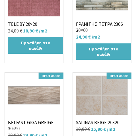
TELE BY 20×20
ΓΡΑΝΙΤΗΣ ΠΕΤΡΑ 2306
30×60
Original
Η
24,00
€
18,90
€
/m2
24,90
€
/m2
price
τρέχουσα
Προσθήκη στο
was:
τιμή
καλάθι
Προσθήκη στο
24,00 €.
είναι:
καλάθι
18,90 €.
ΠΡΟΣΦΟΡΆ!
ΠΡΟΣΦΟΡΆ!
BELFAST GIGA GREIGE
SALINAS BEIGE 20×20
30×90
Original
Η
19,00
€
15,90
€
/m2
Original
Η
28,90
€
24,90
€
/m2