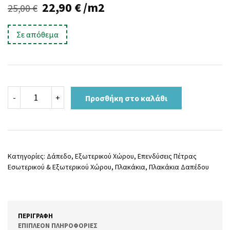
Original
Η
22,90
€
/m2
25,00
€
price
τρέχουσα
Σε απόθεμα
was:
τιμή
25,00 €.
είναι:
22,90 €.
ARIZONA
-
+
Προσθήκη στο καλάθι
BEIGE
ANTI
R
37x75
ποσότητα
Κατηγορίες:
Δάπεδο
,
Εξωτερικού Χώρου
,
Επενδύσεις Πέτρας
Εσωτερικού & Εξωτερικού Χώρου
,
Πλακάκια
,
Πλακάκια Δαπέδου
ΠΕΡΙΓΡΑΦΉ
ΕΠΙΠΛΈΟΝ ΠΛΗΡΟΦΟΡΊΕΣ