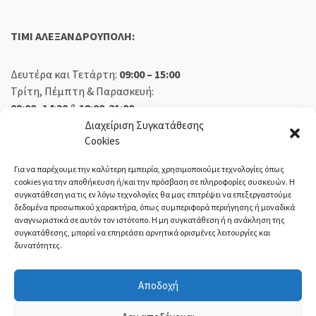
TIMI ΑΛΕΞΑΝΔΡΟΥΠΟΛΗ:
Δευτέρα και Τετάρτη:
09:00 – 15:00
Τρίτη, Πέμπτη & Παρασκευή:
09:00 -14:30
&
18:00-21:00
Σάββατο:
09:00 – 14:30
Διαχείριση Συγκατάθεσης
Cookies
Κυριακή:
Κλειστά
Για να παρέχουμε την καλύτερη εμπειρία, χρησιμοποιούμε τεχνολογίες όπως
cookies για την αποθήκευση ή/και την πρόσβαση σε πληροφορίες συσκευών. Η
συγκατάθεση για τις εν λόγω τεχνολογίες θα μας επιτρέψει να επεξεργαστούμε
δεδομένα προσωπικού χαρακτήρα, όπως συμπεριφορά περιήγησης ή μοναδικά
ΕΚΘΕΣΗ ΟΡΕΣΤΙΑΔΑ:
αναγνωριστικά σε αυτόν τον ιστότοπο. Η μη συγκατάθεση ή η ανάκληση της
συγκατάθεσης, μπορεί να επηρεάσει αρνητικά ορισμένες λειτουργίες και
δυνατότητες.
Δευτέρα, Τετάρτη:
08:30 – 14:30
Τρίτη, Πέμπτη, Παρασκευή:
08:30 – 14:00 & 18:00 – 21:00
Αποδοχή
Σάββατο:
08:30 – 14:30
Κυριακή:
Κλειστά