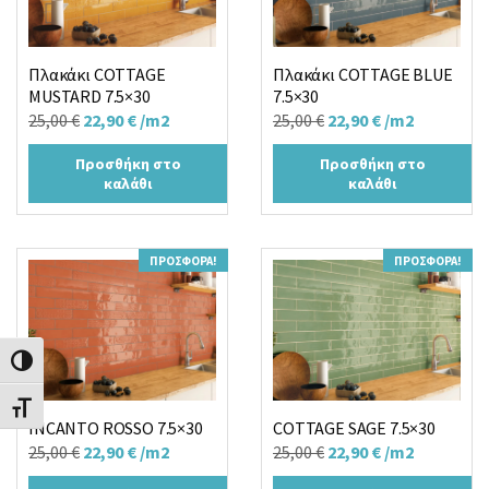
Πλακάκι COTTAGE
Πλακάκι COTTAGE BLUE
MUSTARD 7.5×30
7.5×30
Original
Η
Original
Η
25,00
€
22,90
€
/m2
25,00
€
22,90
€
/m2
price
τρέχουσα
price
τρέχουσα
Προσθήκη στο
Προσθήκη στο
was:
τιμή
was:
τιμή
καλάθι
καλάθι
25,00 €.
είναι:
25,00 €.
είναι:
22,90 €.
22,90 €.
ΠΡΟΣΦΟΡΆ!
ΠΡΟΣΦΟΡΆ!
Εναλλαγή Υψηλής Αντίθεσης
Εναλλαγή Μεγέθους Γραμμάτων
INCANTO ROSSO 7.5×30
COTTAGE SAGE 7.5×30
Original
Η
Original
Η
25,00
€
22,90
€
/m2
25,00
€
22,90
€
/m2
price
τρέχουσα
price
τρέχουσα