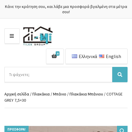
Κάνε την κράτηση σου, και λάβε μια προσφορά βγαλμένη στα μέτρα
σου!
Μ
Ε
Ν
0
Ο
Ελληνικά
English
Ύ
Α
ν
Ό
Α
α
ν
ν
ζ
ο
α
ή
Αρχική σελίδα
/
Πλακάκια
/
Μπάνιο
/
Πλακάκια Μπάνιου
/ COTTAGE
μ
ζ
τ
GREY 7,5×30
α
ή
η
κ
τ
σ
α
η
η
τ
σ
π
η
η
ρ
γ
ΠΡΟΣΦΟΡΆ!