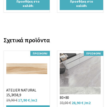
Προσθήκη στο
Προσθήκη στο
was:
τιμή
was:
τιμή
καλάθι
καλάθι
25,00 €.
είναι:
25,00 €.
είναι:
22,90 €.
22,90 €.
Σχετικά προϊόντα
ΠΡΟΣΦΟΡΆ!
ΠΡΟΣΦΟΡΆ!
ATELIER NATURAL
KENIA PERLA MATT R
15,3X58,9
80×80
Original
Η
19,90
€
17,90
€
/m2
Original
Η
33,00
€
28,90
€
/m2
price
τρέχουσα