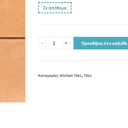
price
τρέχουσα
:
Σε απόθεμα
was:
τιμή
19,00 €.
είναι:
15,90 €.
CAPRI
-
+
Προσθήκη στο καλάθι
ποσότητα
Κατηγορίες:
Kitchen Tiles
,
Tiles