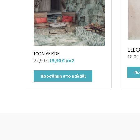
ELEG
ICON VERDE
18,00
Original
Η
22,90
€
19,90
€
/m2
price
τρέχουσα
Πρ
was:
τιμή
Προσθήκη στο καλάθι
22,90 €.
είναι:
19,90 €.