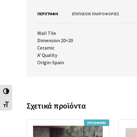
ΠΕΡΙΓΡΑΦΉ
ΕΠΙΠΛΈΟΝ ΠΛΗΡΟΦΟΡΊΕΣ
Wall Tile
Dimension 20×20
Ceramic
A’ Quality
Origin-Spain
Εναλλαγή Υψηλής Αντίθεσης
Σχετικά προϊόντα
Εναλλαγή Μεγέθους Γραμμάτων
ΠΡΟΣΦΟΡΆ!