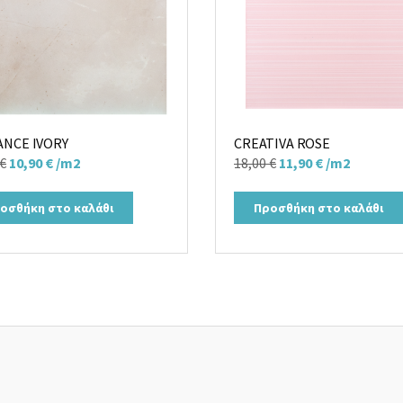
ANCE IVORY
CREATIVA ROSE
Original
Η
Original
Η
€
10,90
€
/m2
18,00
€
11,90
€
/m2
price
τρέχουσα
price
τρέχουσα
was:
τιμή
was:
τιμή
οσθήκη στο καλάθι
Προσθήκη στο καλάθι
18,00 €.
είναι:
18,00 €.
είναι:
10,90 €.
11,90 €.