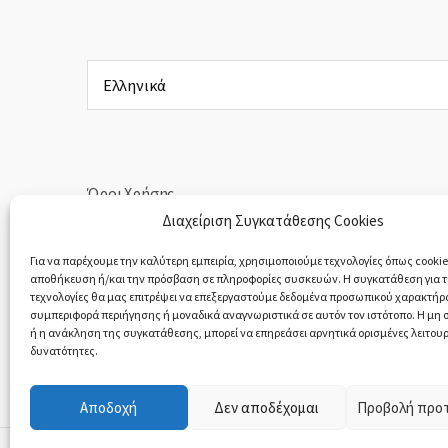
Επιλέξτε
μια
γλώσσα
Όροι Χρήσης
Διαχείριση Συγκατάθεσης Cookies
Πολιτική Απορρήτου
Για να παρέχουμε την καλύτερη εμπειρία, χρησιμοποιούμε τεχνολογίες όπως cookies
αποθήκευση ή/και την πρόσβαση σε πληροφορίες συσκευών. Η συγκατάθεση για τι
Υπαναχώρηση & Επιστροφές Προϊόντων
τεχνολογίες θα μας επιτρέψει να επεξεργαστούμε δεδομένα προσωπικού χαρακτήρ
συμπεριφορά περιήγησης ή μοναδικά αναγνωριστικά σε αυτόν τον ιστότοπο. Η μη
ή η ανάκληση της συγκατάθεσης, μπορεί να επηρεάσει αρνητικά ορισμένες λειτουρ
δυνατότητες.
Αποδοχή
Δεν αποδέχομαι
Προβολή προ