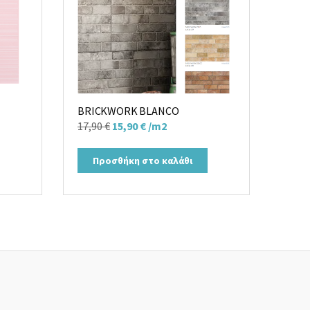
BRICKWORK BLANCO
Original
Η
17,90
€
15,90
€
/m2
price
τρέχουσα
was:
τιμή
Προσθήκη στο καλάθι
17,90 €.
είναι:
15,90 €.