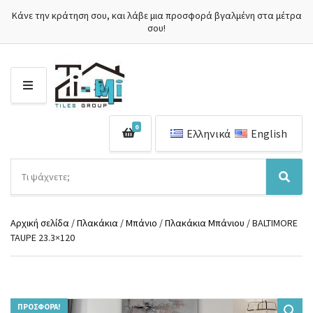
Κάνε την κράτηση σου, και λάβε μια προσφορά βγαλμένη στα μέτρα
σου!
Μ
Ε
Ν
0
Ο
Ελληνικά
English
Ύ
Α
ν
Ό
Α
α
ν
ν
ζ
ο
α
ή
Αρχική σελίδα
/
Πλακάκια
/
Μπάνιο
/
Πλακάκια Μπάνιου
/ BALTIMORE
μ
ζ
τ
TAUPE 23.3×120
α
ή
η
κ
τ
σ
α
η
η
τ
σ
π
η
η
ρ
γ
ΠΡΟΣΦΟΡΆ!