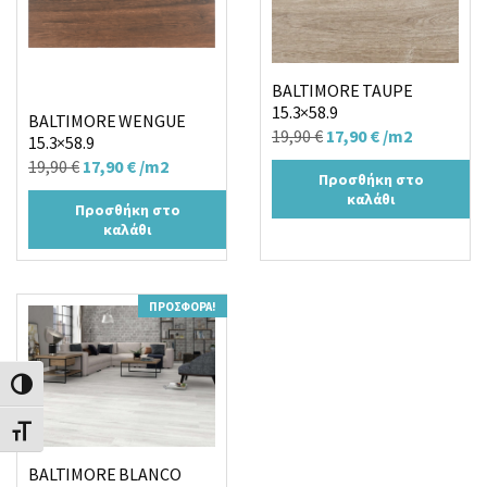
BALTIMORE TAUPE
15.3×58.9
BALTIMORE WENGUE
Original
Η
19,90
€
17,90
€
/m2
15.3×58.9
price
τρέχουσα
Original
Η
19,90
€
17,90
€
/m2
Προσθήκη στο
was:
τιμή
price
τρέχουσα
καλάθι
Προσθήκη στο
19,90 €.
είναι:
was:
τιμή
καλάθι
17,90 €.
19,90 €.
είναι:
17,90 €.
ΠΡΟΣΦΟΡΆ!
Εναλλαγή Υψηλής Αντίθεσης
Εναλλαγή Μεγέθους Γραμμάτων
BALTIMORE BLANCO