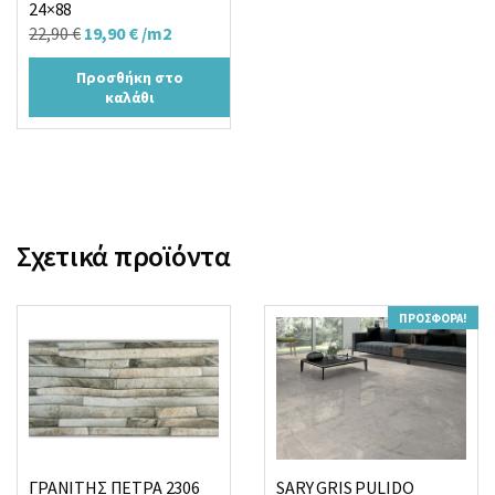
24×88
Original
Η
22,90
€
19,90
€
/m2
price
τρέχουσα
Προσθήκη στο
was:
τιμή
καλάθι
22,90 €.
είναι:
19,90 €.
Σχετικά προϊόντα
ΠΡΟΣΦΟΡΆ!
ΓΡΑΝΙΤΗΣ ΠΕΤΡΑ 2306
SARY GRIS PULIDO