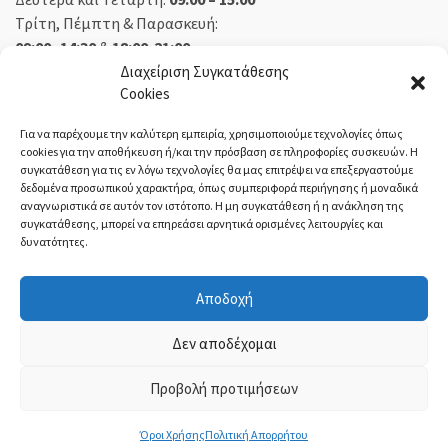
Τρίτη, Πέμπτη & Παρασκευή:
09:00 -14:30
&
18:00-21:00
Σάββατο:
09:00 – 14:30
Διαχείριση Συγκατάθεσης
Cookies
Κυριακή:
Κλειστά
Για να παρέχουμε την καλύτερη εμπειρία, χρησιμοποιούμε τεχνολογίες όπως
cookies για την αποθήκευση ή/και την πρόσβαση σε πληροφορίες συσκευών. Η
συγκατάθεση για τις εν λόγω τεχνολογίες θα μας επιτρέψει να επεξεργαστούμε
δεδομένα προσωπικού χαρακτήρα, όπως συμπεριφορά περιήγησης ή μοναδικά
ΕΚΘΕΣΗ ΟΡΕΣΤΙΑΔΑ:
αναγνωριστικά σε αυτόν τον ιστότοπο. Η μη συγκατάθεση ή η ανάκληση της
συγκατάθεσης, μπορεί να επηρεάσει αρνητικά ορισμένες λειτουργίες και
δυνατότητες.
Δευτέρα, Τετάρτη:
08:30 – 14:30
Τρίτη, Πέμπτη, Παρασκευή:
08:30 – 14:00 & 18:00 – 21:00
Αποδοχή
Σάββατο:
08:30 – 14:30
Κυριακή:
Κλειστά
Δεν αποδέχομαι
Προβολή προτιμήσεων
ΤΙ-ΜΙ Τσολακίδης
- ©2021 | ΓΕΜΗ:
54004221000
Όροι Χρήσης
Πολιτική Απορρήτου