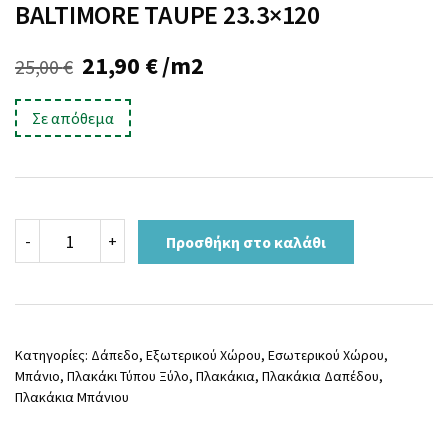
BALTIMORE TAUPE 23.3×120
Original
Η
21,90
€
/m2
25,00
€
price
τρέχουσα
Σε απόθεμα
was:
τιμή
25,00 €.
είναι:
21,90 €.
BALTIMORE
-
+
Προσθήκη στο καλάθι
TAUPE
23.3x120
ποσότητα
Κατηγορίες:
Δάπεδο
,
Εξωτερικού Χώρου
,
Εσωτερικού Χώρου
,
Μπάνιο
,
Πλακάκι Τύπου Ξύλο
,
Πλακάκια
,
Πλακάκια Δαπέδου
,
Πλακάκια Μπάνιου