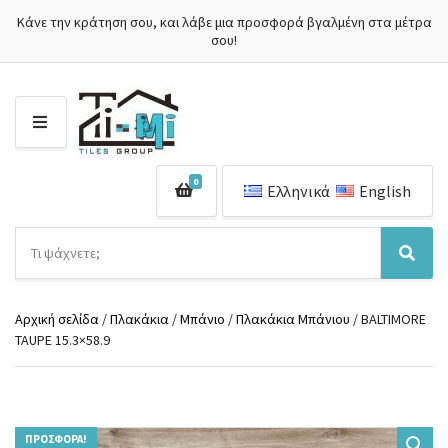
Κάνε την κράτηση σου, και λάβε μια προσφορά βγαλμένη στα μέτρα
σου!
Μ
Ε
Ν
0
Ο
Ελληνικά
English
Ύ
Α
ν
Ό
Α
α
ν
ν
ζ
ο
α
ή
Αρχική σελίδα
/
Πλακάκια
/
Μπάνιο
/
Πλακάκια Μπάνιου
/ BALTIMORE
μ
ζ
τ
TAUPE 15.3×58.9
α
ή
η
κ
τ
σ
α
η
η
τ
σ
π
η
η
ρ
γ
ΠΡΟΣΦΟΡΆ!