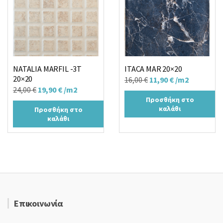
NATALIA MARFIL -3T
ITACA MAR 20×20
20×20
Original
Η
16,00
€
11,90
€
/m2
Original
Η
24,00
€
19,90
€
/m2
price
τρέχουσα
Προσθήκη στο
price
τρέχουσα
was:
τιμή
καλάθι
Προσθήκη στο
was:
τιμή
16,00 €.
είναι:
καλάθι
24,00 €.
είναι:
11,90 €.
19,90 €.
Επικοινωνία