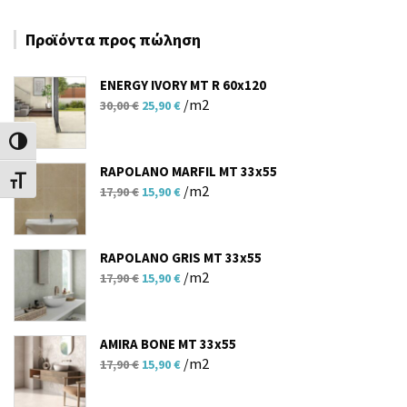
Προϊόντα προς πώληση
ENERGY IVORY MT R 60x120
Original
Η
/m2
30,00
€
25,90
€
price
τρέχουσα
Εναλλαγή Υψηλής Αντίθεσης
was:
τιμή
30,00 €.
είναι:
RAPOLANO MARFIL MT 33x55
Εναλλαγή Μεγέθους Γραμμάτων
Original
Η
25,90 €.
/m2
17,90
€
15,90
€
price
τρέχουσα
was:
τιμή
17,90 €.
είναι:
RAPOLANO GRIS MT 33x55
Original
Η
15,90 €.
/m2
17,90
€
15,90
€
price
τρέχουσα
was:
τιμή
17,90 €.
είναι:
AMIRA BONE MT 33x55
Original
Η
15,90 €.
/m2
17,90
€
15,90
€
price
τρέχουσα
was:
τιμή